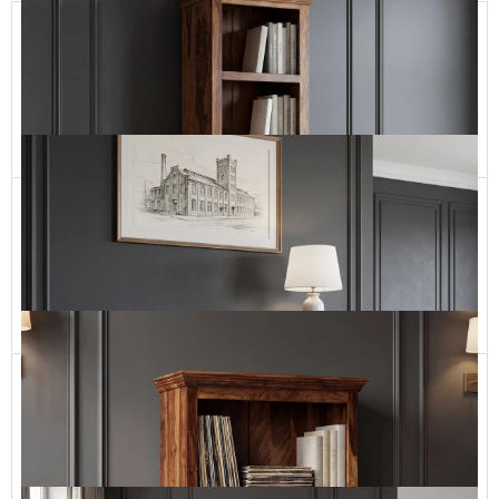
Wysoki, Klasyczny Regał z Drewna do Salonu
CLASSIC11 LONG-100x240
6 290,00 zł
Dodaj do koszyka
Klasyczny Wąski Regał Biurowy
CLASSIC12
3 290,00 zł
Dodaj do koszyka
Niska biblioteczka drewniana
CLASSIC15
4 890,00 zł
Dodaj do koszyka