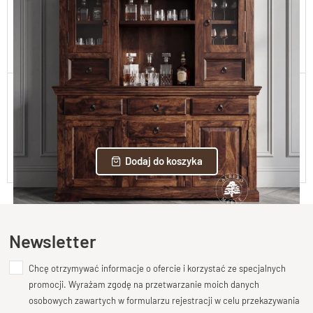
OR08 185
4 190,00 zł
Dodaj do koszyka
Klasyczna Nadstawka na Komodę
Nadstawka Palisander
3 990,00 zł
Dodaj do koszyka
Newsletter
Chcę otrzymywać informacje o ofercie i korzystać ze specjalnych
promocji. Wyrażam zgodę na przetwarzanie moich danych
osobowych zawartych w formularzu rejestracji w celu przekazywania