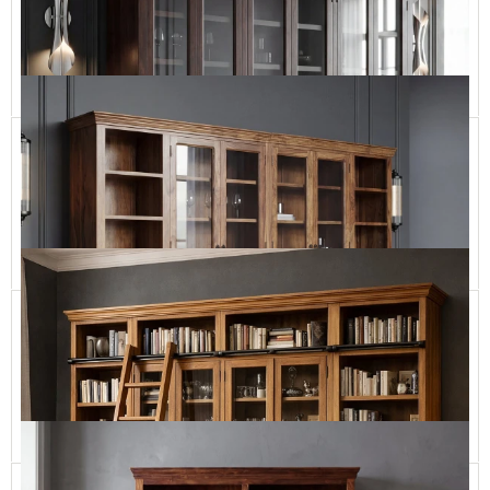
CLASSIC72 155x200
10 900,00 zł
Dodaj do koszyka
Kolonialna Biblioteka z Przeszklonymi Drzwiami
CLASSIC72 300x246h
22 990,00 zł
Dodaj do koszyka
Klasyczna biblioteka z litego drewna
CLASSIC72 300x235h
21 900,00 zł
Dodaj do koszyka