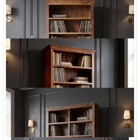
Wolnostojący Regał Drewniany w Tradycyjnym Stylu
CLASSIC11 100
4 790,00 zł
Dodaj do koszyka
Stylowy Regał Drewniany do Gabinetu
CLASSIC11 110/220
6 690,00 zł
Dodaj do koszyka
Regał Klasyczny na Wymiar z Drewna Litego
CLASSIC11 120X250 2 PARTS
7 990,00 zł
Dodaj do koszyka