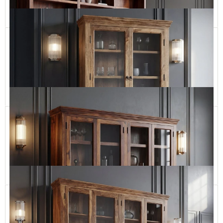
Dodaj do koszyka
Klasyczna Biblioteka Drewniana na Wymiar
CLASSIC71 265-300-320 cm
19 900,00 zł
Dodaj do koszyka
Kredens Drewniany w Klasycznym Stylu do Salonu
CLASSIC72 120x195h
6 490,00 zł
Dodaj do koszyka
Tradycyjna Biblioteka Drewniana na Zamówienie
CLASSIC72 200x195h