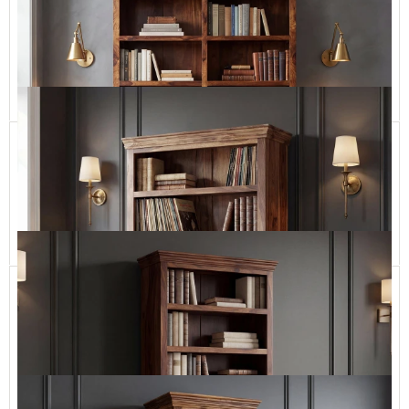
Klasyczna biblioteka gabinetowa z litego drewna
CLASSIC73 300x270h
27 900,00 zł
Dodaj do koszyka
Duży Regał Kolonialny z Drewna Palisandru
CLASSIC11 LONG-150x240
8 990,00 zł
Dodaj do koszyka
Tradycyjny Regał z Naturalnego Drewna Litego
CLASSIC11 LONG 120cm
4 690,00 zł
Dodaj do koszyka