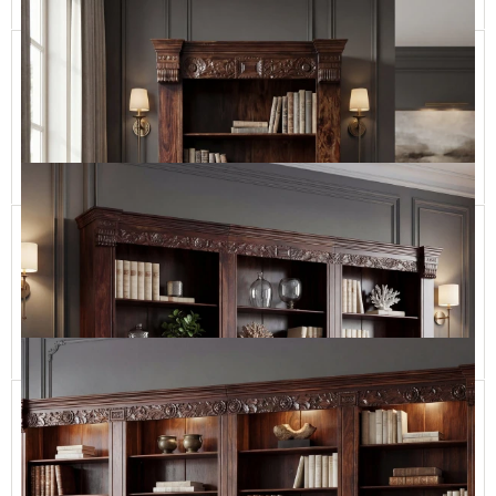
Niski Stylowy Regał Drewniany
CLASSIC67
2 790,00 zł
Dodaj do koszyka
Indyjska Biblioteka drewniana ręcznie robiona i rzeźbiona
OR16
5 990,00 zł
Dodaj do koszyka
Drewniana Biblioteka ORISSA, Ręcznie Rzeźbiona
ORISSA BOOKSHELF -3.30 m
21 900,00 zł