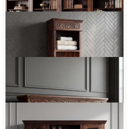
Dodaj do koszyka
Stylizowana Biblioteka z Drewna z Ręcznie Rzeźbionymi
Elementami
ORISSA BOOKSHELF-3.95 m
28 900,00 zł
Dodaj do koszyka
Kolonialny Słupek Łazienkowy Rzeźbiony
OR23-195
4 290,00 zł
Dodaj do koszyka
Niski Regał Indyjski z Artystycznym Rzeźbieniem