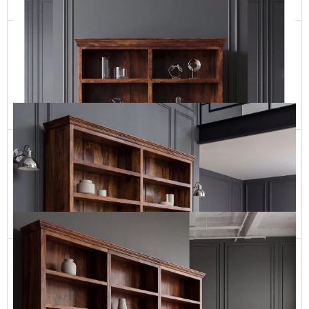
Wysoki Klasyczny Regał Gabinetowy
CLASSIC11 250-2parts 140
9 990,00 zł
Dodaj do koszyka
Otwarty Regał Drewniany w Stylu Klasycznym
CLASSIC71 160-200 cm
9 990,00 zł
Dodaj do koszyka
Regał w Stylu Kolonialnym na Zamówienie
CLASSIC71 210
13 990,00 zł