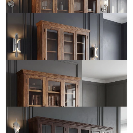
11 390,00 zł
Dodaj do koszyka
Klasyczna biblioteka z jasnego naturalnego drewna
CLASSIC72 200x246h
14 990,00 zł
Dodaj do koszyka
Przeszklona biblioteka z litego drewna do salonu
CLASSIC72 155x268,5
11 900,00 zł
Dodaj do koszyka
Biblioteka drewniana do salonu