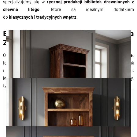
specjalizujemy się w
ręcznej
produkcji
bibliotek drewnianych z
drewna litego
, które są idealnym dodatkiem
do
klasycznych
i
tradycyjnych
wnętrz
.
Biblioteki Drewniane na Wymiar i na
Zamówienie
Oferujemy
biblioteki
drewniane
n
a
wymiar
i
na zamówienie
,
idealne do różnych przestrzeni — zarówno
do gabinetu
,
biura
, jak
i
pracowni
. Zapraszamy do zapoznania się z naszymi produktami,
które wkomponują się w atmosferę Twojego domu czy miejsca pracy,
tworząc przestrzeń pełną ciepła i elegancji.
Klasyczna Biblioteka drewniana
CLASSIC11 80
4 190,00 zł
Dodaj do koszyka