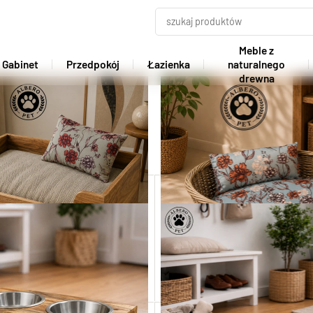
Meble z
Gabinet
Przedpokój
Łazienka
naturalnego
drewna
Pet
 leżanka dla psa z materacem i
Kosz ratanowy dla psa z materace
poduszką
PET08
PET07
590,00 zł
390,00 zł
Dodaj do koszyka
Dodaj do koszyka