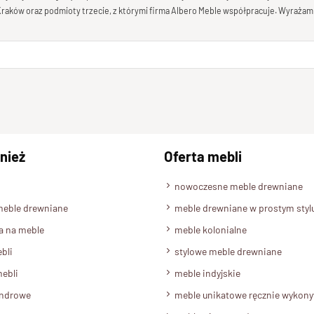
 Kraków oraz podmioty trzecie, z którymi firma Albero Meble współpracuje. Wyrażam
nież
Oferta mebli
nowoczesne meble drewniane
meble drewniane
meble drewniane w prostym styl
a na meble
meble kolonialne
bli
stylowe meble drewniane
ebli
meble indyjskie
androwe
meble unikatowe ręcznie wykon