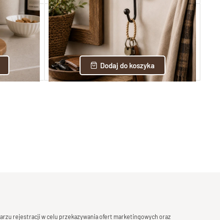
dla psa
Wieszak żeliwny na smycz
PET16
32,00 zł
Dodaj do koszyka
rzu rejestracji w celu przekazywania ofert marketingowych oraz