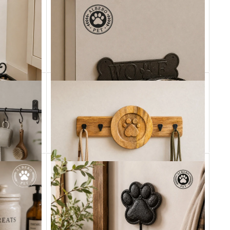
dla Psa
Żeliwna Podstawka z Miską dla Kota
PET03
89,00 zł
Dodaj do koszyka
z Miskami
Żeliwna Wisząca Podstawka z Miskami
PET06
179,00 zł
Dodaj do koszyka
wem psa
Wieszak z drewna mango na obrożę i smycz
PET12
239,00 zł
Dodaj do koszyka