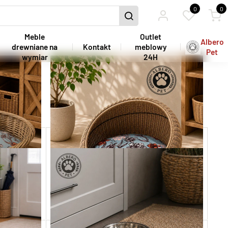
0
0
Meble
Outlet
Albero
drewniane na
Kontakt
meblowy
Pet
wymiar
24H
m i poduszką
Kosz ratanowy dla kota z materacem
PET09
250,00 zł
Dodaj do koszyka