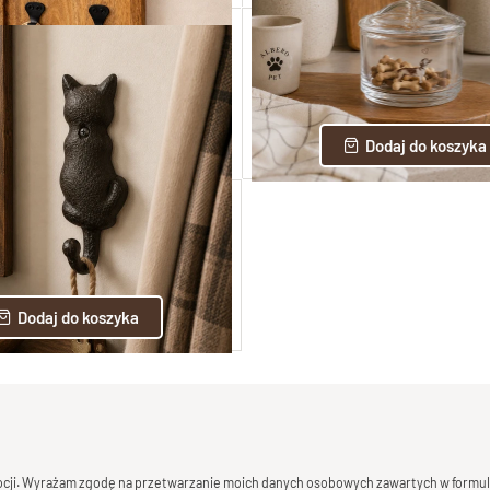
drewna mango na smycz i obrożę
Szklany słoik na smakołyki 
PET13
PET14
149,00 zł
29,00 zł
Dodaj do koszyka
Dodaj do koszyka
wny wieszak dekoracyjny
PET15
40,00 zł
Dodaj do koszyka
mocji. Wyrażam zgodę na przetwarzanie moich danych osobowych zawartych w formula