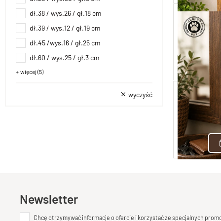
dł.38 / wys.26 / gł.18 cm
Wieszak z 
dł.39 / wys.12 / gł.19 cm
dł.45 /wys.16 / gł.25 cm
dł.60 / wys.25 / gł.3 cm
średnica miski 13 cm / całkowity wymiar
dł.66 / szer.40 cm
dł.74 / wys.18 / gł.56 cm
średnica kosza 45 cm / wysokość 30 cm
średnica miski 13 cm / całkowita 23 cm
14x14 cm
więcej (5)
wyczyść
Żeli
Newsletter
Chcę otrzymywać informacje o ofercie i korzystać ze specjalnych pro