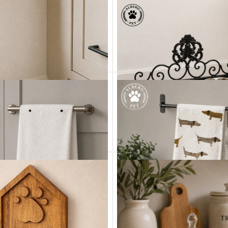
Drewna Mango z Miskami dla Psa
Stojak Drewniany z Miskami 
PET01
PET02
249,00 zł
279,00 zł
Dodaj do koszyka
Dodaj do koszyka
ka Żeliwna z Miską dla Kota
Ażurowa Metalowa Podstawka 
PET04
PET05
90,00 zł
149,00 zł
Dodaj do koszyka
Dodaj do koszyka
any ręcznik z motywem psa
Bawełniany ręcznik z moty
PET11
PET10
24,00 zł
24,00 zł
Dodaj do koszyka
Dodaj do koszyka