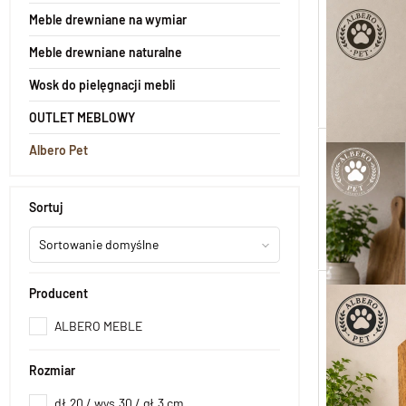
Stojak z 
Meble drewniane na wymiar
Meble drewniane naturalne
Wosk do pielęgnacji mebli
OUTLET MEBLOWY
Albero Pet
Podstaw
Sortuj
Sortowanie domyślne
Producent
Bawełni
ALBERO MEBLE
Rozmiar
dł.20 / wys.30 / gł.3 cm