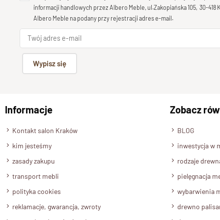
informacji handlowych przez Albero Meble, ul.Zakopiańska 105, 30-418
Albero Meble na podany przy rejestracji adres e-mail.
Wypisz się
Informacje
Zobacz rów
Kontakt salon Kraków
BLOG
kim jesteśmy
inwestycja w 
zasady zakupu
rodzaje drewn
transport mebli
pielęgnacja me
polityka cookies
wybarwienia m
reklamacje, gwarancja, zwroty
drewno palis