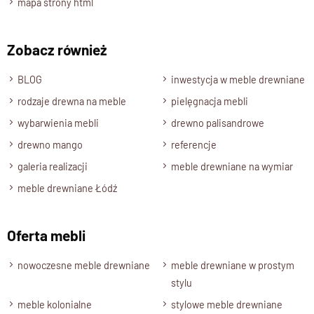
mapa strony html
jednocześnie naturalną strukturę drewna. To połączenie
elegancji i tradycji tworzy harmonijną całość, która doskonale
wpisuje się zarówno w klasyczne, jak i nowoczesne wnętrza
Zobacz również
Indyjska Biblioteka drewniana
ręcznie rzeżbiona
, to nie
BLOG
inwestycja w meble drewniane
tylko mebel, ale prawdziwe dzieło sztuki, które wzbogaci
rodzaje drewna na meble
pielęgnacja mebli
każde wnętrze o wyjątkowy akcent orientalnego piękna oraz
wybarwienia mebli
drewno palisandrowe
indywidualnego charakteru.
drewno mango
referencje
Specyfikacja techniczna modelu
galeria realizacji
meble drewniane na wymiar
meble drewniane Łódź
Materiał
Drewno 100% Palisander Indyjski
Oferta mebli
Wykończenie
Lakier półmatowy
nowoczesne meble drewniane
meble drewniane w prostym
stylu
Styl
Indyjski , orientalny
meble kolonialne
stylowe meble drewniane