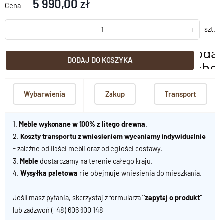
5 990,00 zł
Cena
-
+
szt.
doda
DODAJ DO KOSZYKA
scho
Wybarwienia
Zakup
Transport
1.
Meble wykonane w 100% z litego drewna
.
2.
Koszty transportu z wniesieniem wyceniamy indywidualnie
-
zależne od ilości mebli oraz odległości dostawy.
3.
Meble
dostarczamy na terenie całego kraju.
4.
Wysyłka paletowa
nie obejmuje wniesienia do mieszkania.
Jeśli masz pytania, skorzystaj z formularza
"zapytaj o produkt"
lub zadzwoń
(+48) 606 600 148