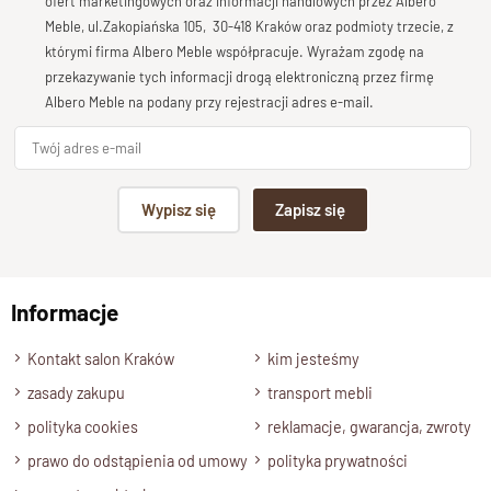
Bardzo dobry
ofert marketingowych oraz informacji handlowych przez Albero
unikalność każdego egzemplarza. Indyjscy rzemieślnicy z
Meble, ul.Zakopiańska 105, 30-418 Kraków oraz podmioty trzecie, z
Twoja opinia o produkcie
pasją tworzą każdy detal, co sprawia, że produkt emanuje
którymi firma Albero Meble współpracuje. Wyrażam zgodę na
autentycznym
tradycyjnym rzemiosłem
. Wybór
drewna
przekazywanie tych informacji drogą elektroniczną przez firmę
palisandrowego
Albero Meble na podany przy rejestracji adres e-mail.
dodaje elegancji i trwałości, co gwarantuje,
że biblioteka będzie cieszyć oczy przez wiele lat.
Orientalne Wzory i Zdobienia
Podpis
Wypisz się
Zapisz się
Jednym z najbardziej wyróżniających się elementów jest
np. Agnieszka z Wrocławia, Mateusz z Gdańska
motyw rzeźbiony w górnej części biblioteki
. To właśnie tam
można podziwiać starannie r
ęcznie wykonywane orientalne
Informacje
wzory i zdobienia
, które przyciągają wzrok i nadają całej
Wyślij opinię
bibliotece wyjątkowego charakteru.
Kontakt salon Kraków
kim jesteśmy
zasady zakupu
Wyrafinowane Wykończenie
transport mebli
polityka cookies
reklamacje, gwarancja, zwroty
Dodatkowo,
wykończenie lakierem satynowym półmatowym
prawo do odstąpienia od umowy
polityka prywatności
nadaje bibliotece subtelnego blasku, podkreślając