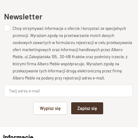
Ten produkt nie posiada jeszcze opinii
Newsletter
Chcę otrzymywać informacje o ofercie i korzystać ze specjalnych
Dodaj opinię o produkcie
promocji. Wyrażam zgodę na przetwarzanie moich danych
Twoja ocena
osobowych zawartych w formularzu rejestracji w celu przekazywania
Bardzo dobry
ofert marketingowych oraz informacji handlowych przez Albero
Meble, ul.Zakopiańska 105, 30-418 Kraków oraz podmioty trzecie, z
Twoja opinia o produkcie
którymi firma Albero Meble współpracuje. Wyrażam zgodę na
przekazywanie tych informacji drogą elektroniczną przez firmę
Albero Meble na podany przy rejestracji adres e-mail.
Podpis
Wypisz się
Zapisz się
np. Agnieszka z Wrocławia, Mateusz z Gdańska
Informacje