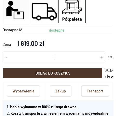
Dostępność
dostępne
1 619,00 zł
Cena
-
+
szt.
doda
DODAJ DO KOSZYKA
scho
Wybarwienia
Zakup
Transport
1.
Meble wykonane w 100% z litego drewna
.
2.
Koszty transportu z wniesieniem wyceniamy indywidualnie