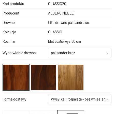
Kod produktu
CLASSIC20
Producent
ALBERO MEBLE
Drewno
Lite drewno palisandrowe
Kolekcja
CLASSIC
Rozmiar
blat 55x55 wys.60 cm
Wybarwienia drewna
palisander brąz
Forma dostawy
Wysyłka: Półpaleta – bez wniesienia
(+1