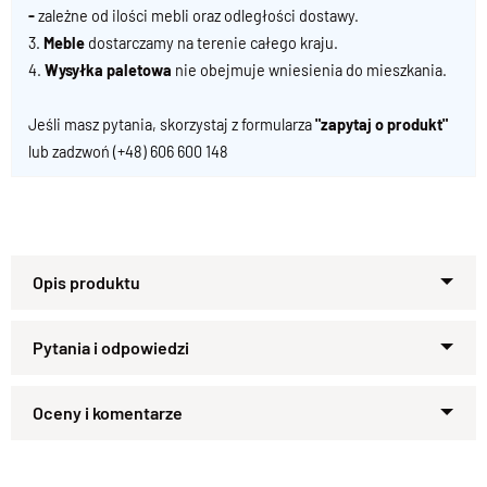
-
zależne od ilości mebli oraz odległości dostawy.
3.
Meble
dostarczamy na terenie całego kraju.
4.
Wysyłka paletowa
nie obejmuje wniesienia do mieszkania.
Jeśli masz pytania, skorzystaj z formularza
"zapytaj o produkt"
lub zadzwoń
(+48) 606 600 148
STOLIK - kolekcja CLASSIC
Lite Drewno
: 100 % PALISANDER .
Wykończenie
: Lakier satynowy półmat .
Zapytaj o produkt
Kupiłeś ten produkt?
Oceń go!