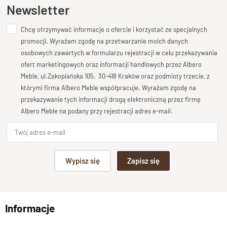
Ten produkt nie posiada jeszcze opinii
Newsletter
Chcę otrzymywać informacje o ofercie i korzystać ze specjalnych
Dodaj opinię o produkcie
promocji. Wyrażam zgodę na przetwarzanie moich danych
Twoja ocena
osobowych zawartych w formularzu rejestracji w celu przekazywania
Bardzo dobry
ofert marketingowych oraz informacji handlowych przez Albero
Meble, ul.Zakopiańska 105, 30-418 Kraków oraz podmioty trzecie, z
Twoja opinia o produkcie
którymi firma Albero Meble współpracuje. Wyrażam zgodę na
przekazywanie tych informacji drogą elektroniczną przez firmę
Albero Meble na podany przy rejestracji adres e-mail.
Podpis
Wypisz się
Zapisz się
np. Agnieszka z Wrocławia, Mateusz z Gdańska
Informacje
Wyślij opinię