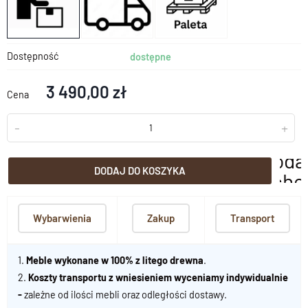
Dostępność
dostępne
3 490,00 zł
Cena
-
+
doda
DODAJ DO KOSZYKA
scho
Wybarwienia
Zakup
Transport
1.
Meble wykonane w 100% z litego drewna
.
2.
Koszty transportu z wniesieniem wyceniamy indywidualnie
-
zależne od ilości mebli oraz odległości dostawy.