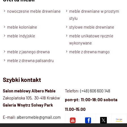
sobie nowoczesny design i ciepło naturalnego materiału.
nowoczesne meble drewniane
meble drewniane w prostym
Dlaczego warto wybrać komodę
stylu
OSLO?
meble kolonialne
stylowe meble drewniane
meble indyjskie
meble unikatowe ręcznie
wykonywane
ręcznie wykonana z
litego drewna mango
,
styl inspirowany
skandynawskim minimalizmem
,
meble z jasnego drewna
meble z drewna mango
uniwersalny mebel – do sypialni, salonu i jasnych
meble z drewna palisandru
wnętrz,
naturalne wykończenie
podkreślające piękno drewna,
Szybki kontakt
funkcjonalność i ponadczasowa estetyka w jednym.
Salon meblowy Albero Meble
Telefon:
(+48) 606 600 148
Zakopiańska 105, 30-418 Kraków
pon-pt: 11:00-18:00 sobota
Galeria Wnętrz Solvay Park
11.00-15.00
E-mail:
alberomeble@gmail.com