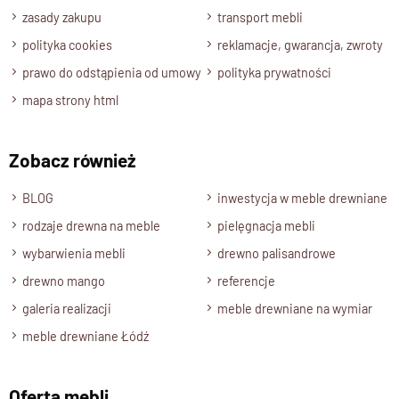
jest jedyna w swoim rodzaju i zachowuje naturalny charakter
zasady zakupu
transport mebli
egzotycznego drewna.
polityka cookies
reklamacje, gwarancja, zwroty
Funkcjonalność i wymiary
prawo do odstąpienia od umowy
polityka prywatności
mapa strony html
Komoda ma
80 cm szerokości, 110 cm wysokości i 40 cm
głębokości
. Jej przemyślana konstrukcja sprawia, że sprawdzi
Zobacz również
się w różnych pomieszczeniach:
jako
komoda na bieliznę
w sypialni,
BLOG
inwestycja w meble drewniane
jako
funkcjonalna komoda do salonu
,
rodzaje drewna na meble
pielęgnacja mebli
jako praktyczny i dekoracyjny
mebel do przedpokoju
wybarwienia mebli
drewno palisandrowe
czy pokoju młodzieżowego.
drewno mango
referencje
Skandynawski styl i ponadczasowy design
galeria realizacji
meble drewniane na wymiar
meble drewniane Łódź
Prosta forma,
jasny kolor drewna
i subtelne detale sprawiają,
że ta komoda idealnie oddaje ducha
Skandynawii
–
minimalizm, naturalność i harmonię. To mebel, który łączy w
Oferta mebli