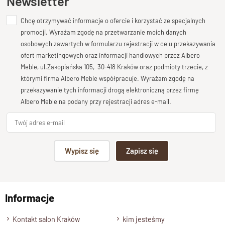
Newsletter
ponadczasowa.
Chcę otrzymywać informacje o ofercie i korzystać ze specjalnych
Dodaj opinię o produkcie
Do jasnych wnętrz i naturalnych
promocji. Wyrażam zgodę na przetwarzanie moich danych
aranżacji
Twoja ocena
osobowych zawartych w formularzu rejestracji w celu przekazywania
Bardzo dobry
ofert marketingowych oraz informacji handlowych przez Albero
Komoda Oslo w jasnym kolorze
idealnie wpisuje się w
Meble, ul.Zakopiańska 105, 30-418 Kraków oraz podmioty trzecie, z
Twoja opinia o produkcie
którymi firma Albero Meble współpracuje. Wyrażam zgodę na
aranżacje utrzymane w duchu
jasnych, przestronnych
przekazywanie tych informacji drogą elektroniczną przez firmę
wnętrz
. Doskonale komponuje się z naturalnymi dodatkami,
Albero Meble na podany przy rejestracji adres e-mail.
takimi jak len, bawełna czy kamień. To wybór zarówno
do
wnętrz skandynawskich
, jak i
nowoczesnych
czy
minimalistycznych
.
Podpis
Wypisz się
Zapisz się
Ręcznie wykonana z litego
drewna mango
np. Agnieszka z Wrocławia, Mateusz z Gdańska
Każda komoda OSLO to efekt
ręcznej pracy rzemieślników
.
Informacje
Wyślij opinię
Drewno mango jest cenione nie tylko za swoją trwałość, ale
też za wyjątkowy rysunek słojów. Dzięki temu każda sztuka
Kontakt salon Kraków
kim jesteśmy