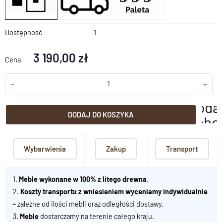
Dostępność
1
3 190,00 zł
Cena
-
+
doda
DODAJ DO KOSZYKA
scho
Wybarwienia
Zakup
Transport
1.
Meble wykonane w 100% z litego drewna
.
2.
Koszty transportu z wniesieniem wyceniamy indywidualnie
-
zależne od ilości mebli oraz odległości dostawy.
3.
Meble
dostarczamy na terenie całego kraju.