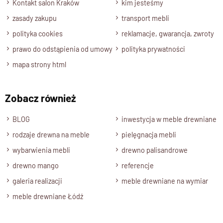
model oferujemy w trzech
wersjach kolorystycznych
:
Kontakt salon Kraków
kim jesteśmy
Specyfikacja techniczna produktu
zasady zakupu
transport mebli
Materiał
polityka cookies
reklamacje, gwarancja, zwroty
Drewno 100% Palisander Indyjski
prawo do odstąpienia od umowy
polityka prywatności
Wykończenie
mapa strony html
Lakier półmatowy
Styl
Zobacz również
Nowoczesny , Kolekcja GOA
Długość
BLOG
inwestycja w meble drewniane
140
rodzaje drewna na meble
pielęgnacja mebli
Wysokość
wybarwienia mebli
drewno palisandrowe
85 cm
drewno mango
referencje
Głębokość
galeria realizacji
meble drewniane na wymiar
45 cm
meble drewniane Łódź
Półki, Wnęka
Wnęka wysokość 18 cm , długość 124 cm