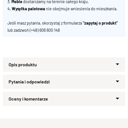
3.
Meble
dostarczamy na terenie całego kraju.
4.
Wysyłka paletowa
nie obejmuje wniesienia do mieszkania.
Jeśli masz pytania, skorzystaj z formularza
"zapytaj o produkt"
lub zadzwoń
(+48) 606 600 148
GOA 43 – pojemna komoda i szafka RTV w jednym
Komoda GOA 43 to wielozadaniowy mebel, który z
powodzeniem łączy funkcjonalność klasycznej komody z
praktycznym zastosowaniem szafki telewizyjnej. Wielu
Zapytaj o produkt
klientów bezskutecznie poszukiwało podobnego rozwiązania
Kupiłeś ten produkt?
Oceń go!
na rynku – dlatego stworzyliśmy je w ramach naszej oferty
mebli drewnianych na zamówienie.
Zaprojektowana z myślą o salonach z aneksem kuchennym
,