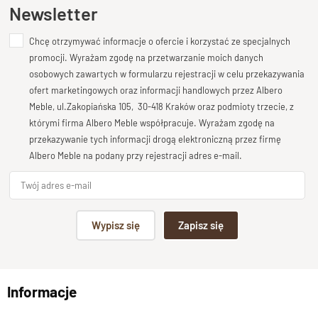
Ten produkt nie posiada jeszcze opinii
Newsletter
dzięki wysokości
85 cm
sprawdza się zarówno przy oglądaniu
telewizji z kanapy, jak i podczas codziennych czynności w
Chcę otrzymywać informacje o ofercie i korzystać ze specjalnych
Dodaj opinię o produkcie
kuchni.
promocji. Wyrażam zgodę na przetwarzanie moich danych
Mebel posiada:
Twoja ocena
osobowych zawartych w formularzu rejestracji w celu przekazywania
Bardzo dobry
ofert marketingowych oraz informacji handlowych przez Albero
Dwie pojemne szuflady
na tradycyjnych, drewnianych
Meble, ul.Zakopiańska 105, 30-418 Kraków oraz podmioty trzecie, z
prowadnicach z ogranicznikiem zabezpieczającym
Twoja opinia o produkcie
którymi firma Albero Meble współpracuje. Wyrażam zgodę na
przed wypadnięciem,
przekazywanie tych informacji drogą elektroniczną przez firmę
Trzy przestrzenie z drzwiczkami
, za którymi znajduje
Albero Meble na podany przy rejestracji adres e-mail.
się
dodatkowa, wyjmowana półka
,
Szeroki otwór pod blatem
(144 × 18 cm), idealny na
sprzęt grający, konsolę czy dekoder, ale też książki,
Podpis
płyty lub dekoracje.
Wypisz się
Zapisz się
Stylistyka komody utrzymana jest w nowoczesnym duchu,
np. Agnieszka z Wrocławia, Mateusz z Gdańska
który doskonale komponuje się zarówno z wnętrzami
klasycznymi, jak i współczesnymi.
Informacje
Wyślij opinię
Kolekcja GOA
pozwala na pełną aranżacyjną spójność – każdy