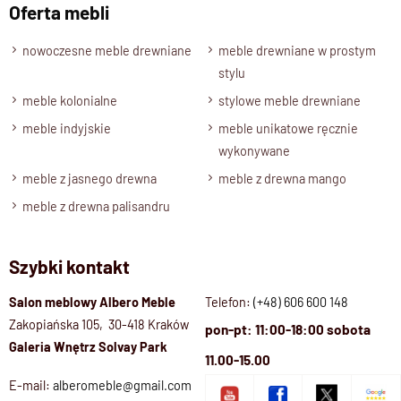
Oferta mebli
Szuflady
Szuflady na prowadnicach drewnianych, uchwyty pod
nowoczesne meble drewniane
meble drewniane w prostym
szufladą, zabezpieczenia przed wysunięciem, drzwi lite
stylu
wzmacniane
meble kolonialne
stylowe meble drewniane
Wybarwienia, drewno -Opcje
meble indyjskie
meble unikatowe ręcznie
Palisander-Brąz, Palisander-Ciemny Brąz, Palisander
wykonywane
Naturalny
meble z jasnego drewna
meble z drewna mango
Stan produktu
meble z drewna palisandru
Zmontowany
Szybki kontakt
Salon meblowy Albero Meble
Telefon:
(+48) 606 600 148
Zakopiańska 105, 30-418 Kraków
pon-pt: 11:00-18:00 sobota
Galeria Wnętrz Solvay Park
11.00-15.00
E-mail:
alberomeble@gmail.com