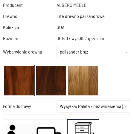
Producent
ALBERO MEBLE
Drewno
Lite drewno palisandrowe
Kolekcja
GOA
Rozmiar
dł.140 / wys.85 / gł.45 cm
Wybarwienia drewna
palisander brąz
Forma dostawy
Wysyłka: Paleta – bez wniesienia
(+199,00 zł)