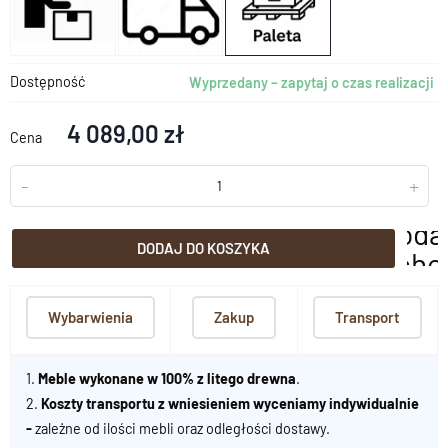
Dostępność
Wyprzedany – zapytaj o czas realizacji
4 089,00 zł
Cena
-
+
doda
DODAJ DO KOSZYKA
scho
Wybarwienia
Zakup
Transport
1.
Meble wykonane w 100% z litego drewna
.
2.
Koszty transportu z wniesieniem wyceniamy indywidualnie
-
zależne od ilości mebli oraz odległości dostawy.