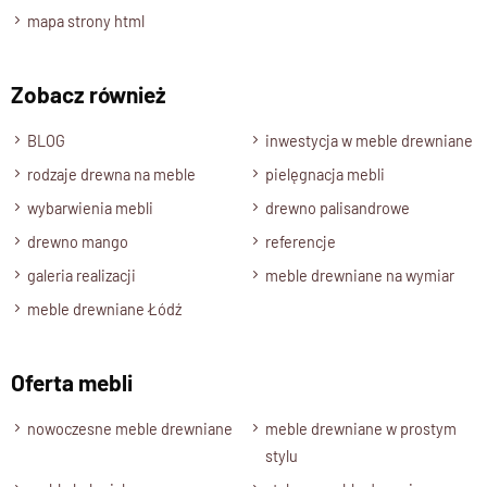
– Wyjmowane półki z litego drewna
mapa strony html
– Wysokość przestrzeni między półkami:
1 x 39 cm, 3 x 30 cm
Zobacz również
Szuflady:
– 2 szuflady na tradycyjnych prowadnicach drewnianych
BLOG
inwestycja w meble drewniane
– Ukryte uchwyty (znajdują się pod szufladą)
rodzaje drewna na meble
pielęgnacja mebli
– Dodatkowe zabezpieczenia dla dzieci
Dostępne wybarwienia:
wybarwienia mebli
drewno palisandrowe
– Palisander – Brąz
drewno mango
referencje
– Palisander – Ciemny Brąz
galeria realizacji
meble drewniane na wymiar
– Palisander – Naturalny
meble drewniane Łódź
Stan produktu:
Zmontowany, gotowy do użytku
Oferta mebli
nowoczesne meble drewniane
meble drewniane w prostym
stylu