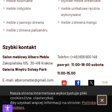
meble kolonialne
stylowe meble drewniane
meble indyjskie
meble unikatowe ręcznie
wykonywane
meble z jasnego drewna
meble z drewna mango
meble z drewna palisandru
Szybki kontakt
Salon meblowy Albero Meble
Telefon:
(+48) 606 600 148
Zakopiańska 105, 30-418 Kraków
pon-pt: 11:00-18:00 sobota
Galeria Wnętrz Solvay Park
11.00-15.00
E-mail:
alberomeble@gmail.com
Nasza strona internetowa wykorzystuje pliki
cookies (tzw. ciasteczka).
✕
Wszystkie prawa zastrzeżone © 2026
E-Commerce platform by
Aby uzyskać więcej informacji na stronie:
Polityka
Cookies
.
Albero Meble
Graff.pl