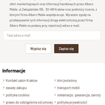
jak
biblioteka, biuro czy gabinet
. Dzięki prostym bokom
Bardzo dobry
ofert marketingowych oraz informacji handlowych przez Albero
możliwe jest łączenie poszczególnych modułów kolekcji GOA
Meble, ul.Zakopiańska 105, 30-418 Kraków oraz podmioty trzecie, z
Twoja opinia o produkcie
w efektowne zabudowy — nawet na całą ścianę.
którymi firma Albero Meble współpracuje. Wyrażam zgodę na
Mebel wykonany jest w całości z
litego drewna palisandru
przekazywanie tych informacji drogą elektroniczną przez firmę
indyjskiego
, a dla miłośników jaśniejszych aranżacji dostępna
Albero Meble na podany przy rejestracji adres e-mail.
jest również wersja
w naturalnym wybarwieniu
.
Specyfikacja techniczna
Podpis
Wypisz się
Zapisz się
Materiał:
100% lite drewno palisandru indyjskiego
Wykończenie:
Lakier półmatowy o podwyższonej
np. Agnieszka z Wrocławia, Mateusz z Gdańska
odporności
Styl:
Kolekcja GOA – nowoczesne meble drewniane
Informacje
Wyślij opinię
Wymiary:
Kontakt salon Kraków
kim jesteśmy
–
Szerokość:
110 cm
zasady zakupu
transport mebli
–
Wysokość:
195 cm
polityka cookies
reklamacje, gwarancja, zwroty
–
Głębokość:
45 cm
Półki:
prawo do odstąpienia od umowy
polityka prywatności