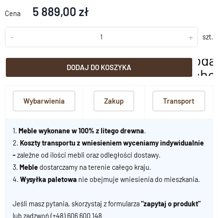
5 889,00 zł
Cena
-
+
szt.
doda
DODAJ DO KOSZYKA
scho
Wybarwienia
Zakup
Transport
1.
Meble wykonane w 100% z litego drewna
.
2.
Koszty transportu z wniesieniem wyceniamy indywidualnie
-
zależne od ilości mebli oraz odległości dostawy.
3.
Meble
dostarczamy na terenie całego kraju.
4.
Wysyłka paletowa
nie obejmuje wniesienia do mieszkania.
Jeśli masz pytania, skorzystaj z formularza
"zapytaj o produkt"
lub zadzwoń
(+48) 606 600 148