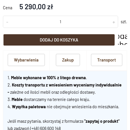
5 290,00 zł
Cena
-
+
szt.
doda
DODAJ DO KOSZYKA
scho
Wybarwienia
Zakup
Transport
1.
Meble wykonane w 100% z litego drewna
.
2.
Koszty transportu z wniesieniem wyceniamy indywidualnie
-
zależne od ilości mebli oraz odległości dostawy.
3.
Meble
dostarczamy na terenie całego kraju.
4.
Wysyłka paletowa
nie obejmuje wniesienia do mieszkania.
Jeśli masz pytania, skorzystaj z formularza
"zapytaj o produkt"
lub zadzwoń
(+48) 606 600 148