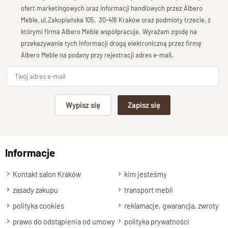
Bardzo dobry
ofert marketingowych oraz informacji handlowych przez Albero
Przedstawiamy
witrynę
drewnianą w stylu kolonialnym
,
Meble, ul.Zakopiańska 105, 30-418 Kraków oraz podmioty trzecie, z
Twoja opinia o produkcie
którymi firma Albero Meble współpracuje. Wyrażam zgodę na
będącą częścią naszej
kolekcji Classic
, inspirowanej
przekazywanie tych informacji drogą elektroniczną przez firmę
tradycyjnym wzornictwem kolonialnym
. Ta wyjątkowa
Albero Meble na podany przy rejestracji adres e-mail.
witryna,
wykonana
ręcznie
z litego drewna palisandru
, jest
importowana
bezpośrednio
z Indii
.
Styl kolonialny
, który
zrodził się na styku kultur indyjskiej i brytyjskiej, harmonijnie
Podpis
łączy elegancję z funkcjonalnością, oferując meble o solidnej
Wypisz się
Zapisz się
konstrukcji i ponadczasowej estetyce.
np. Agnieszka z Wrocławia, Mateusz z Gdańska
Witryna Kolonialna z
Przeszklonymi Drzwiami i
Informacje
Wyślij opinię
Ozdobnym Zwieńczeniem
Kontakt salon Kraków
kim jesteśmy
Nasze
kolonialne witryny drewniane
wyróżniają się
zasady zakupu
transport mebli
przeszklonymi drzwiami bez drewnianych szprosów, co nadaje
polityka cookies
reklamacje, gwarancja, zwroty
im lekkości i nowoczesnego wyglądu, jednocześnie
prawo do odstąpienia od umowy
polityka prywatności
zachowując
klasyczne
wzornictwo
. Zwieńczona ozdobnym