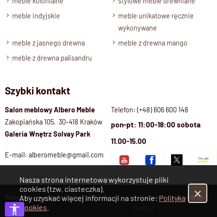
meble kolonialne
stylowe meble drewniane
Specyfikacja techniczna modelu
meble indyjskie
meble unikatowe ręcznie
wykonywane
Materiał
meble z jasnego drewna
meble z drewna mango
Drewno 100% Palisander.
meble z drewna palisandru
Wykończenie
Lakier satynowy półmat.
Szybki kontakt
Styl
Meble kolonialne, Meble w stylu kolonialnym
Salon meblowy Albero Meble
Telefon:
(+48) 606 600 148
Szerokość
Zakopiańska 105, 30-418 Kraków
pon-pt: 11:00-18:00 sobota
Galeria Wnętrz Solvay Park
100 cm.
11.00-15.00
Wysokość
E-mail:
alberomeble@gmail.com
195 cm.
Głębokość
Nasza strona internetowa wykorzystuje pliki
cookies (tzw. ciasteczka).
45 cm.
✕
Wszystkie prawa zastrzeżone © 2026
E-Commerce platform by
Aby uzyskać więcej informacji na stronie:
Polityka
Półki
Cookies
.
Albero Meble
Graff.pl