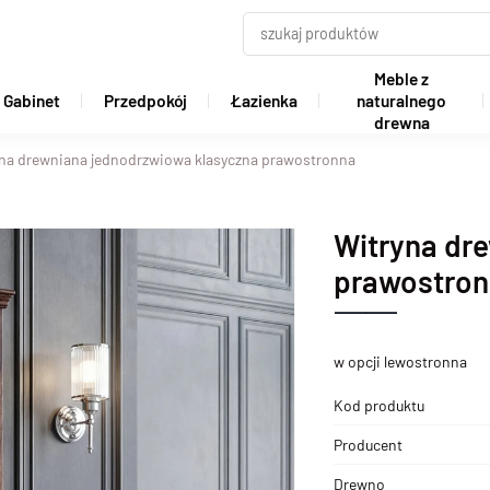
Meble z
Gabinet
Przedpokój
Łazienka
naturalnego
drewna
na drewniana jednodrzwiowa klasyczna prawostronna
Witryna dr
prawostro
w opcji lewostronna
Kod produktu
Producent
Drewno