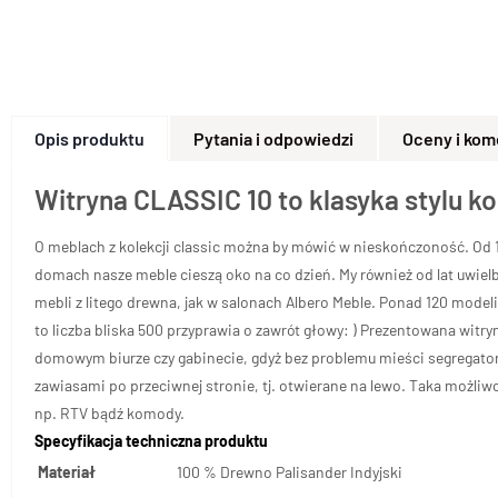
Opis produktu
Pytania i odpowiedzi
Oceny i kom
Witryna CLASSIC 10 to klasyka stylu k
O meblach z kolekcji classic można by mówić w nieskończoność. Od 10
domach nasze meble cieszą oko na co dzień. My również od lat uwielb
mebli z litego drewna, jak w salonach
Albero
Meble. Ponad 120 modeli 
to liczba bliska 500 przyprawia o zawrót głowy: ) Prezentowana witry
domowym biurze czy gabinecie, gdyż bez problemu mieści segregato
zawiasami po przeciwnej stronie, tj. otwierane na lewo. Taka możliw
np. RTV bądź komody.
Specyfikacja techniczna produktu
Materiał
100 % Drewno Palisander Indyjski