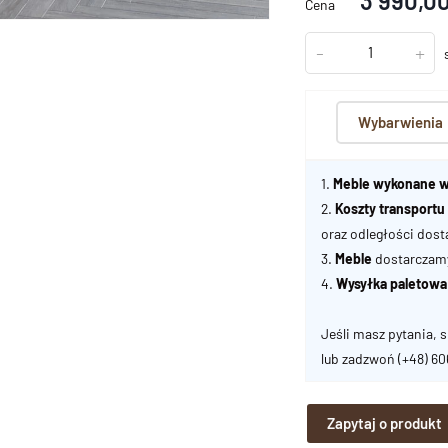
3 990,00
Cena
-
+
Wybarwienia
1.
Meble wykonane w
2.
Koszty transport
oraz odległości dost
3.
Meble
dostarczamy 
4.
Wysyłka paletowa
Jeśli masz pytania, s
lub zadzwoń
(+48) 6
Zapytaj o produkt