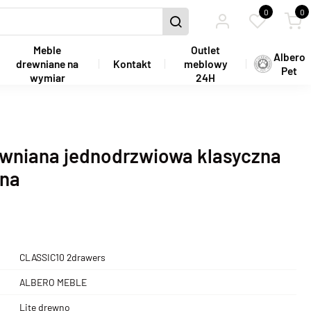
0
0
Meble
Outlet
Albero
drewniane na
Kontakt
meblowy
Pet
wymiar
24H
ewniana jednodrzwiowa klasyczna
nna
CLASSIC10 2drawers
ALBERO MEBLE
Lite drewno