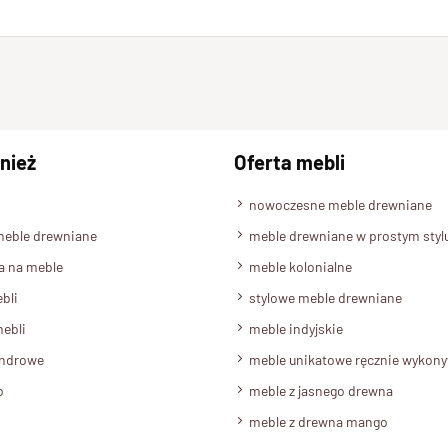
nież
Oferta mebli
nowoczesne meble drewniane
meble drewniane
meble drewniane w prostym styl
a na meble
meble kolonialne
bli
stylowe meble drewniane
ebli
meble indyjskie
androwe
meble unikatowe ręcznie wykon
o
meble z jasnego drewna
meble z drewna mango