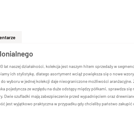
entarze
olonialnego
 lat naszej działalności, kolekcja jest naszym hitem sprzedaży w segmenci
iamy ich stylistykę, dlatego asortyment wciąż powiększa się o nowe wzory
do wyboru w jednej kolekcji daje nieograniczone możliwości aranżacyjne. 
nka pojedyncza ze względu na duże odstępy między półkami, sprawdza się ni
ry. Dwie szufladki mają zabezpieczenie przed wypadnięciem oraz drewnia
ość jest wyjątkowo praktyczna w przypadku gdy chcieliby państwo zakupić 