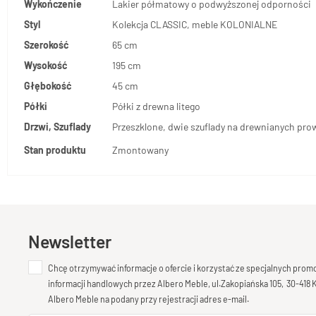
Wykończenie
Lakier półmatowy o podwyższonej odporności
Styl
Kolekcja CLASSIC, meble KOLONIALNE
Szerokość
65 cm
Wysokość
195 cm
Głębokość
45 cm
Półki
Półki z drewna litego
Drzwi, Szuflady
Przeszklone, dwie szuflady na drewnianych pr
Stan produktu
Zmontowany
Newsletter
Chcę otrzymywać informacje o ofercie i korzystać ze specjalnych pro
informacji handlowych przez Albero Meble, ul.Zakopiańska 105, 30-418
Albero Meble na podany przy rejestracji adres e-mail.