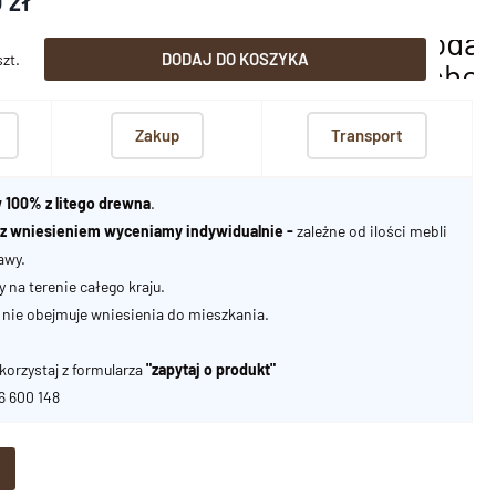
 zł
dodaj
DODAJ DO KOSZYKA
szt.
scho
Zakup
Transport
 100% z litego drewna
.
u z wniesieniem wyceniamy indywidualnie -
zależne od ilości mebli
awy.
na terenie całego kraju.
nie obejmuje wniesienia do mieszkania.
korzystaj z formularza
"zapytaj o produkt"
06 600 148