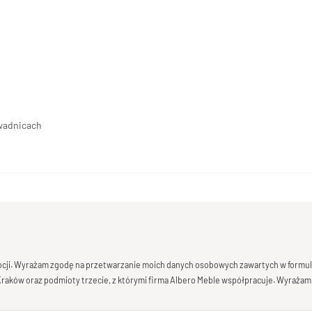
owadnicach
mocji. Wyrażam zgodę na przetwarzanie moich danych osobowych zawartych w formula
 Kraków oraz podmioty trzecie, z którymi firma Albero Meble współpracuje. Wyrażam