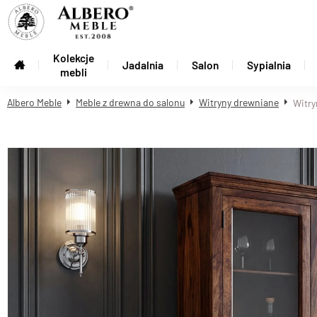
Kolekcje
Jadalnia
Salon
Sypialnia
mebli
Albero Meble
Meble z drewna do salonu
Witryny drewniane
Witry