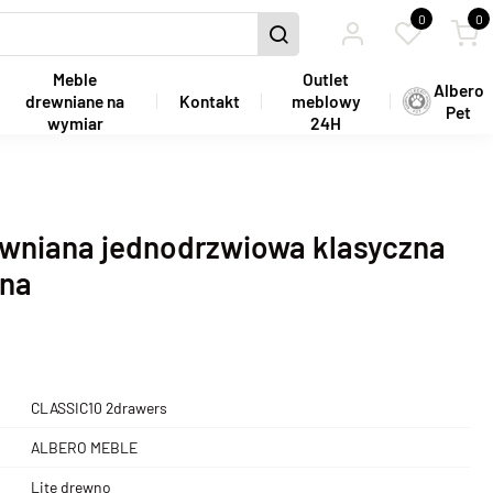
0
0
Meble
Outlet
Albero
drewniane na
Kontakt
meblowy
Pet
wymiar
24H
ewniana jednodrzwiowa klasyczna
nna
CLASSIC10 2drawers
ALBERO MEBLE
Lite drewno