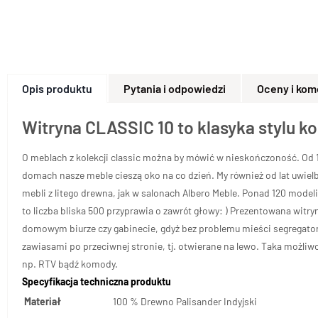
Opis produktu
Pytania i odpowiedzi
Oceny i kom
Witryna CLASSIC 10 to klasyka stylu k
O meblach z kolekcji classic można by mówić w nieskończoność. Od 10
domach nasze meble cieszą oko na co dzień. My również od lat uwielb
mebli z litego drewna, jak w salonach
Albero
Meble. Ponad 120 modeli 
to liczba bliska 500 przyprawia o zawrót głowy: ) Prezentowana witry
domowym biurze czy gabinecie, gdyż bez problemu mieści segregato
zawiasami po przeciwnej stronie, tj. otwierane na lewo. Taka możliw
np. RTV bądź komody.
Specyfikacja techniczna produktu
Materiał
100 % Drewno Palisander Indyjski