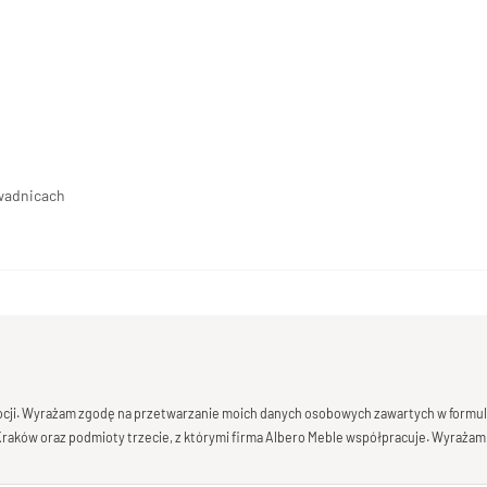
owadnicach
mocji. Wyrażam zgodę na przetwarzanie moich danych osobowych zawartych w formula
 Kraków oraz podmioty trzecie, z którymi firma Albero Meble współpracuje. Wyrażam