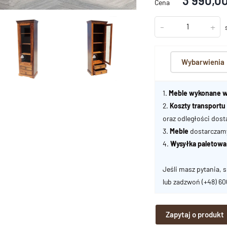
3 990,00
Cena
-
+
Wybarwienia
1.
Meble wykonane w
2.
Koszty transport
oraz odległości dost
3.
Meble
dostarczamy 
4.
Wysyłka paletowa
Jeśli masz pytania, s
lub zadzwoń
(+48) 6
Zapytaj o produkt