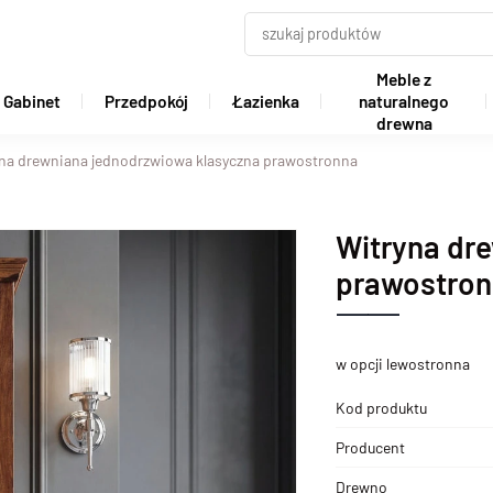
Meble z
Gabinet
Przedpokój
Łazienka
naturalnego
drewna
na drewniana jednodrzwiowa klasyczna prawostronna
Witryna dr
prawostro
w opcji lewostronna
Kod produktu
Producent
Drewno