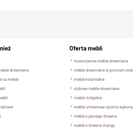
nież
Oferta mebli
nowoczesne meble drewniane
meble drewniane
meble drewniane w prostym styl
a na meble
meble kolonialne
bli
stylowe meble drewniane
ebli
meble indyjskie
androwe
meble unikatowe ręcznie wykon
o
meble z jasnego drewna
meble z drewna mango