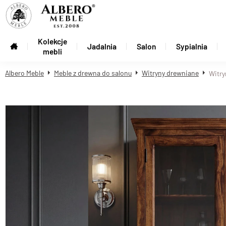
Kolekcje
Jadalnia
Salon
Sypialnia
mebli
Albero Meble
Meble z drewna do salonu
Witryny drewniane
Witry