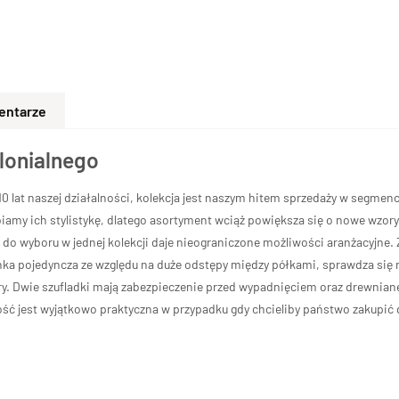
entarze
olonialnego
 lat naszej działalności, kolekcja jest naszym hitem sprzedaży w segmenci
iamy ich stylistykę, dlatego asortyment wciąż powiększa się o nowe wzory
do wyboru w jednej kolekcji daje nieograniczone możliwości aranżacyjne. 
nka pojedyncza ze względu na duże odstępy między półkami, sprawdza się ni
ry. Dwie szufladki mają zabezpieczenie przed wypadnięciem oraz drewnia
ość jest wyjątkowo praktyczna w przypadku gdy chcieliby państwo zakupić 