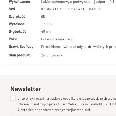
Wykończenie
Lakier półmatowy o podwyższonej odporności
Styl
Kolekcja CLASSIC, meble KOLONIALNE
Szerokość
65 cm
Wysokość
195 cm
Głębokość
45 cm
Półki
Półki z drewna litego
Drzwi, Szuflady
Przeszklone, dwie szuflady na drewnianych pr
Stan produktu
Zmontowany
Newsletter
Chcę otrzymywać informacje o ofercie i korzystać ze specjalnych pro
informacji handlowych przez Albero Meble, ul.Zakopiańska 105, 30-418
Albero Meble na podany przy rejestracji adres e-mail.