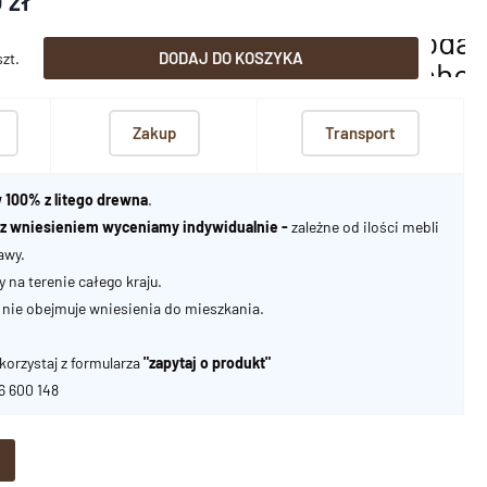
 zł
dodaj
DODAJ DO KOSZYKA
szt.
scho
Zakup
Transport
 100% z litego drewna
.
u z wniesieniem wyceniamy indywidualnie -
zależne od ilości mebli
awy.
na terenie całego kraju.
nie obejmuje wniesienia do mieszkania.
korzystaj z formularza
"zapytaj o produkt"
06 600 148