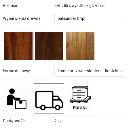
Rozmiar
szer. 65 x wys.195 x gł. 45 cm
Wybarwienia drewna
palisander brąz
Forma dostawy
Transport z wniesieniem – kontakt z salonem
Dostępność
2 szt.