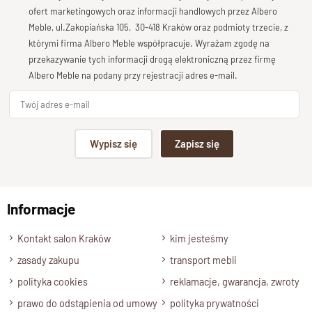
Bardzo dobry
ofert marketingowych oraz informacji handlowych przez Albero
Wykończenie
Meble, ul.Zakopiańska 105, 30-418 Kraków oraz podmioty trzecie, z
Produkt został wykończony ekologicznym lakierem
Twoja opinia o produkcie
którymi firma Albero Meble współpracuje. Wyrażam zgodę na
półmatowym.
przekazywanie tych informacji drogą elektroniczną przez firmę
Styl
Albero Meble na podany przy rejestracji adres e-mail.
Regał zabudowany z szufladą w stylu nowoczesnym.
Szerokość
Podpis
65 cm.
Wypisz się
Zapisz się
Wysokość
195 cm.
np. Agnieszka z Wrocławia, Mateusz z Gdańska
Głębokość
Informacje
Wyślij opinię
45 cm.
Półki
Kontakt salon Kraków
kim jesteśmy
Wnętrze mebla jest wyposażone w półki o grubości 4 cm .
zasady zakupu
transport mebli
Półki są zamontowane na stałe.
polityka cookies
reklamacje, gwarancja, zwroty
Kolor drewna
prawo do odstąpienia od umowy
polityka prywatności