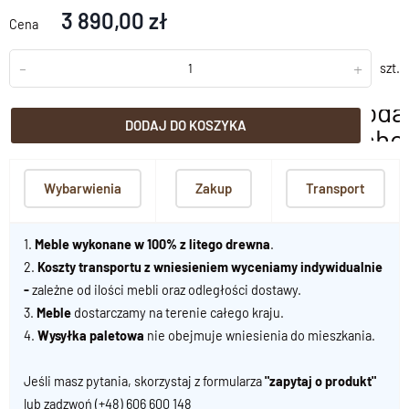
3 890,00 zł
Cena
-
+
szt.
doda
DODAJ DO KOSZYKA
scho
Wybarwienia
Zakup
Transport
1.
Meble wykonane w 100% z litego drewna
.
2.
Koszty transportu z wniesieniem wyceniamy indywidualnie
-
zależne od ilości mebli oraz odległości dostawy.
3.
Meble
dostarczamy na terenie całego kraju.
4.
Wysyłka paletowa
nie obejmuje wniesienia do mieszkania.
Jeśli masz pytania, skorzystaj z formularza
"zapytaj o produkt"
lub zadzwoń
(+48) 606 600 148