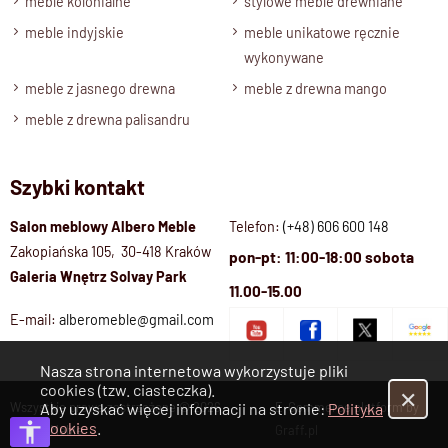
meble kolonialne
stylowe meble drewniane
meble indyjskie
meble unikatowe ręcznie
wykonywane
meble z jasnego drewna
meble z drewna mango
meble z drewna palisandru
Szybki kontakt
Salon meblowy Albero Meble
Telefon:
(+48) 606 600 148
Zakopiańska 105, 30-418 Kraków
pon-pt: 11:00-18:00 sobota
Galeria Wnętrz Solvay Park
11.00-15.00
E-mail:
alberomeble@gmail.com
Nasza strona internetowa wykorzystuje pliki
cookies (tzw. ciasteczka).
✕
Wszystkie prawa zastrzeżone © 2026
E-Commerce platform by
Aby uzyskać więcej informacji na stronie:
Polityka
Cookies
.
Albero Meble
Graff.pl