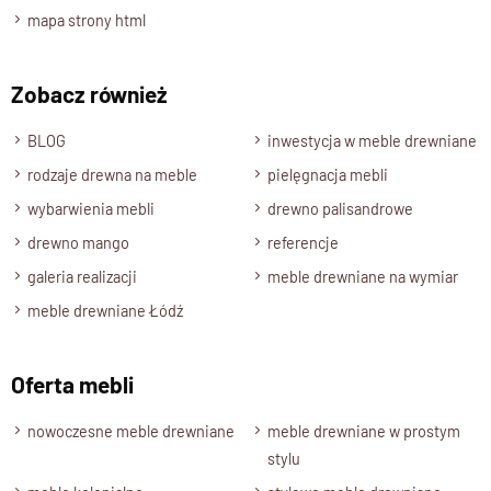
Drewno Palisander: brąz miodowy, ciemny brąz, naturalny.
mapa strony html
Stan produktu
Zmontowany, wolnostojący.
Zobacz również
BLOG
inwestycja w meble drewniane
rodzaje drewna na meble
pielęgnacja mebli
wybarwienia mebli
drewno palisandrowe
drewno mango
referencje
galeria realizacji
meble drewniane na wymiar
meble drewniane Łódź
Oferta mebli
nowoczesne meble drewniane
meble drewniane w prostym
stylu