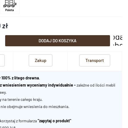
 zł
dodaj
DODAJ DO KOSZYKA
scho
Zakup
Transport
 100% z litego drewna
.
u z wniesieniem wyceniamy indywidualnie -
zależne od ilości mebli
awy.
na terenie całego kraju.
nie obejmuje wniesienia do mieszkania.
korzystaj z formularza
"zapytaj o produkt"
06 600 148