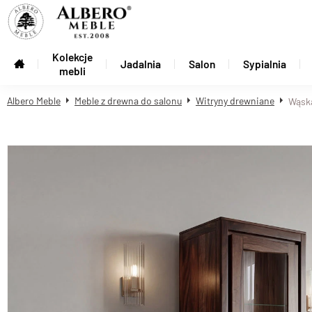
Kolekcje
Jadalnia
Salon
Sypialnia
mebli
Albero Meble
Meble z drewna do salonu
Witryny drewniane
Wąska