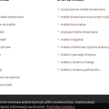
nowoczesne meble drewniane
meble drewniane
meble drewniane w prostym styl
a na meble
meble kolonialne
bli
stylowe meble drewniane
ebli
meble indyjskie
androwe
meble unikatowe ręcznie wykon
o
meble z jasnego drewna
meble z drewna mango
ji
meble z drewna palisandru
ane na wymiar
ane Łódź
internetowa wykorzystuje pliki cookies (tzw. ciasteczka).
ięcej informacji na stronie:
Polityka Cookies
.