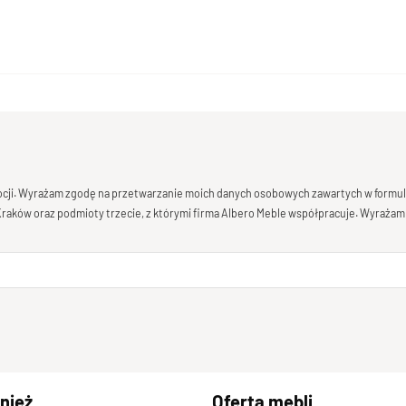
mocji. Wyrażam zgodę na przetwarzanie moich danych osobowych zawartych w formula
 Kraków oraz podmioty trzecie, z którymi firma Albero Meble współpracuje. Wyrażam
nież
Oferta mebli