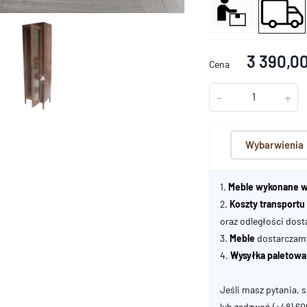
3 390,00
Cena
-
+
Wybarwienia
1.
Meble wykonane w
2.
Koszty transport
oraz odległości dost
3.
Meble
dostarczamy 
4.
Wysyłka paletowa
Jeśli masz pytania, s
lub zadzwoń
(+48) 6