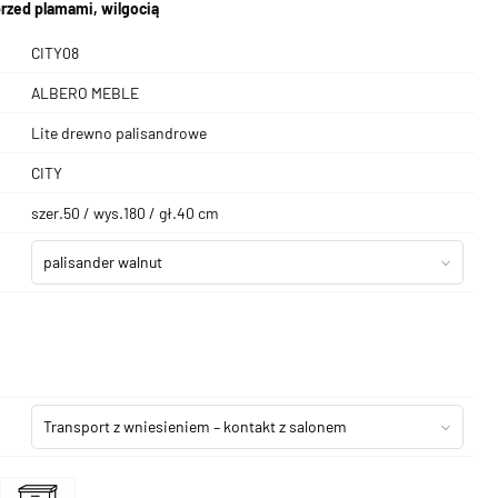
rzed plamami, wilgocią
CITY08
ALBERO MEBLE
Lite drewno palisandrowe
CITY
szer.50 / wys.180 / gł.40 cm
palisander walnut
Transport z wniesieniem – kontakt z salonem