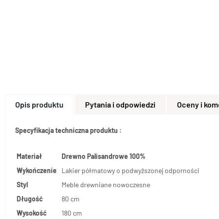
Opis produktu
Pytania i odpowiedzi
Oceny i kom
Specyfikacja techniczna produktu :
Materiał
Drewno Palisandrowe 100%
Wykończenie
Lakier półmatowy o podwyższonej odporności
Styl
Meble drewniane nowoczesne
Długość
80 cm
Wysokość
180 cm