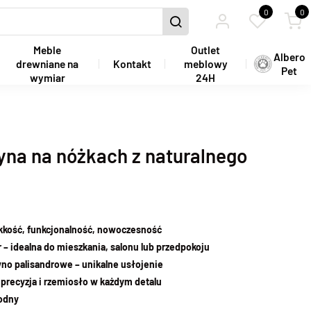
0
0
Meble
Outlet
Albero
drewniane na
Kontakt
meblowy
Pet
wymiar
24H
yna na nóżkach z naturalnego
lekkość, funkcjonalność, nowoczesność
 idealna do mieszkania, salonu lub przedpokoju
no palisandrowe – unikalne usłojenie
precyzja i rzemiosło w każdym detalu
wodny