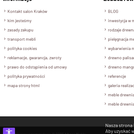
Kontakt salon Kraków
BLOG
kim jesteśmy
inwestycja w 
zasady zakupu
rodzaje drewn
transport mebli
pielęgnacja me
polityka cookies
wybarwienia m
reklamacje, gwarancja, zwroty
drewno palis
prawo do odstąpienia od umowy
drewno mang
polityka prywatności
referencje
mapa strony html
galeria realizac
meble drewni
meble drewni
Nasza strona 
Aby uzyskać w