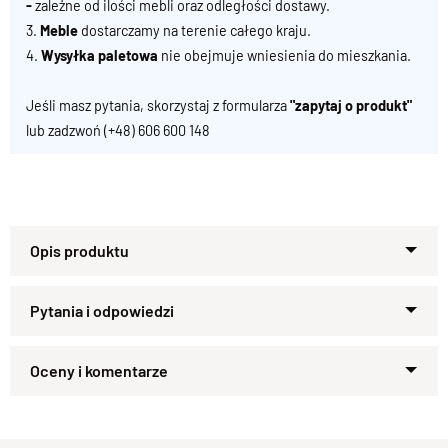
-
zależne od ilości mebli oraz odległości dostawy.
3.
Meble
dostarczamy na terenie całego kraju.
4.
Wysyłka paletowa
nie obejmuje wniesienia do mieszkania.
Jeśli masz pytania, skorzystaj z formularza
"zapytaj o produkt"
lub zadzwoń
(+48) 606 600 148
100 % lite drewno Palisander.
Komoda Łazienkowa.
Zapytaj o produkt
Kupiłeś ten produkt?
Oceń go!