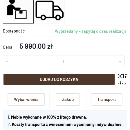
Dostępność
Wyprzedany – zapytaj o czas realizacji
5 990,00 zł
Cena
-
+
doda
DODAJ DO KOSZYKA
scho
Wybarwienia
Zakup
Transport
1.
Meble wykonane w 100% z litego drewna
.
2.
Koszty transportu z wniesieniem wyceniamy indywidualnie