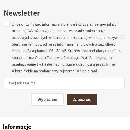
Ten produkt nie posiada jeszcze opinii
Newsletter
Chcę otrzymywać informacje o ofercie i korzystać ze specjalnych
Dodaj opinię o produkcie
promocji. Wyrażam zgodę na przetwarzanie moich danych
Twoja ocena
osobowych zawartych w formularzu rejestracji w celu przekazywania
Bardzo dobry
ofert marketingowych oraz informacji handlowych przez Albero
Meble, ul.Zakopiańska 105, 30-418 Kraków oraz podmioty trzecie, z
Twoja opinia o produkcie
którymi firma Albero Meble współpracuje. Wyrażam zgodę na
przekazywanie tych informacji drogą elektroniczną przez firmę
Albero Meble na podany przy rejestracji adres e-mail.
Podpis
Wypisz się
Zapisz się
np. Agnieszka z Wrocławia, Mateusz z Gdańska
Informacje
Wyślij opinię