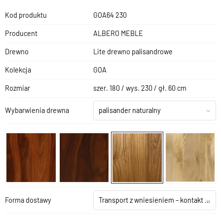
Kod produktu
GOA64 230
Producent
ALBERO MEBLE
Drewno
Lite drewno palisandrowe
Kolekcja
GOA
Rozmiar
szer. 180 / wys. 230 / gł. 60 cm
Wybarwienia drewna
palisander naturalny
Forma dostawy
Transport z wniesieniem – kontakt z salonem