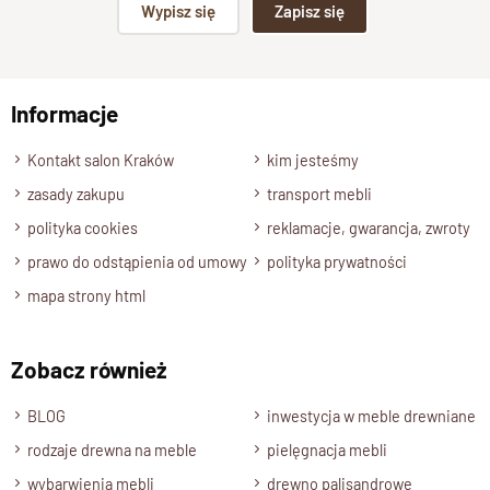
Wypisz się
Zapisz się
Wykończenie
np. Agnieszka z Wrocławia, Mateusz z Gdańska
Lakier półmatowy
Styl
Informacje
Wyślij opinię
Kolekcja GOA
, meble drewniane nowoczesne
Szerokość
Kontakt salon Kraków
kim jesteśmy
180 cm
zasady zakupu
transport mebli
Wysokość
polityka cookies
reklamacje, gwarancja, zwroty
230 cm
prawo do odstąpienia od umowy
polityka prywatności
Głębokość
mapa strony html
60 cm
Wybarwienia-Opcje
Zobacz również
Palisander : kolor brąz, ciemny brąz, naturalny
Stan produktu
BLOG
inwestycja w meble drewniane
Szafa
składa się z dwóch części:
rodzaje drewna na meble
pielęgnacja mebli
wybarwienia mebli
drewno palisandrowe