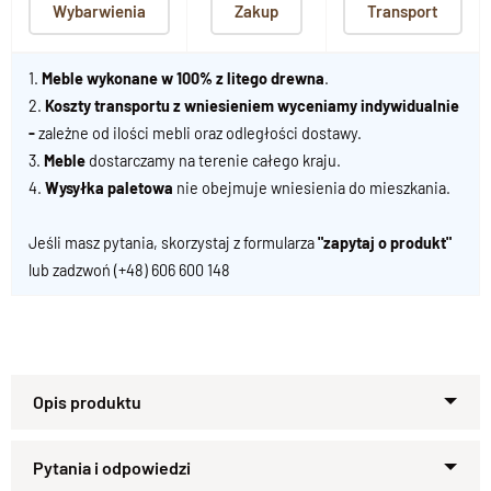
Wybarwienia
Zakup
Transport
1.
Meble wykonane w 100% z litego drewna
.
2.
Koszty transportu z wniesieniem wyceniamy indywidualnie
-
zależne od ilości mebli oraz odległości dostawy.
3.
Meble
dostarczamy na terenie całego kraju.
4.
Wysyłka paletowa
nie obejmuje wniesienia do mieszkania.
Jeśli masz pytania, skorzystaj z formularza
"zapytaj o produkt"
lub zadzwoń
(+48) 606 600 148
Nasza
trzydrzwiowa szafa
wykonana z
100% litego drewna
palisandrowego
to mebel, który łączy
nowoczesny design
z