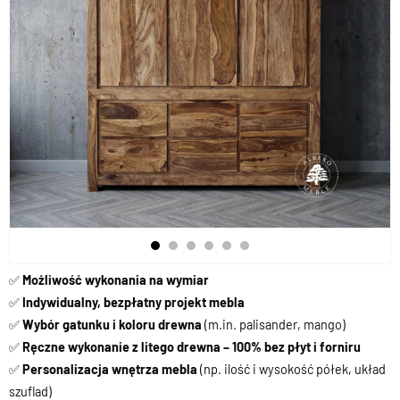
✅
Możliwość wykonania na wymiar
✅
Indywidualny, bezpłatny projekt mebla
✅
Wybór gatunku i koloru drewna
(m.in. palisander, mango)
✅
Ręczne wykonanie z litego drewna – 100% bez płyt i forniru
✅
Personalizacja wnętrza mebla
(np. ilość i wysokość półek, układ
szuflad)