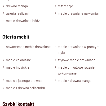
Część dolna
– komoda o szerokości 180 cm, wyposażona w
drewno mango
referencje
szuflady. Wymiary całkowite tej części to: szerokość 180 cm,
galeria realizacji
meble drewniane na wymiar
wysokość 80 cm, głębokość 60 cm.
meble drewniane Łódź
Część górna
– składa się z nadstawki wyposażonej w trzy
drzwi, również o szerokości 180 cm. Wymiary całkowite tej
Oferta mebli
nadstawianej części to: szerokość 180 cm, wysokość 150 cm,
głębokość 60 cm.
nowoczesne meble drewniane
meble drewniane w prostym
Szafa na Zamówienie
stylu
Dla klientów oferujemy możliwość wykonania mebla na
meble kolonialne
stylowe meble drewniane
indywidualne zamówienie i na wymiar.
meble indyjskie
meble unikatowe ręcznie
Bezpłatny projekt oraz wycena dostosowane są do
wykonywane
indywidualnych potrzeb klientów.
meble z jasnego drewna
meble z drewna mango
meble z drewna palisandru
Szybki kontakt