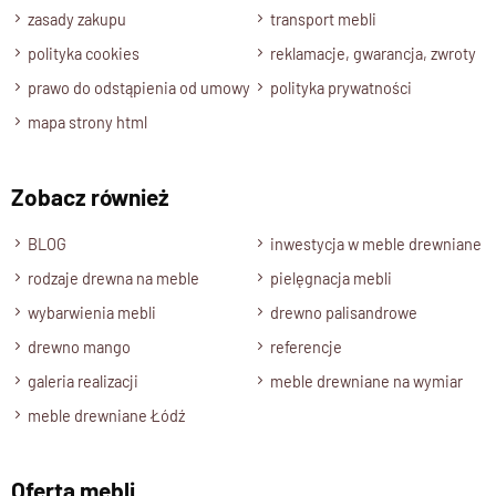
zasady zakupu
transport mebli
Specyfikacja techniczna modelu
polityka cookies
reklamacje, gwarancja, zwroty
prawo do odstąpienia od umowy
polityka prywatności
Materiał
mapa strony html
Model wykonany w 100% z
drewna litego palisandru
.
Wykończenie
Produkt został wykończony ekologicznym lakierem
Zobacz również
półmatowym.
BLOG
inwestycja w meble drewniane
Styl
rodzaje drewna na meble
pielęgnacja mebli
Regał z przeznaczeniem do wnętrza w stylu klasycznym i
tradycyjnym.
wybarwienia mebli
drewno palisandrowe
Szerokość
drewno mango
referencje
120 cm.
galeria realizacji
meble drewniane na wymiar
Wysokość
meble drewniane Łódź
195 cm.
Głębokość
Oferta mebli