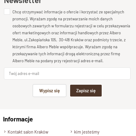
Mebel charakteryzuje się klasycznym zwieńczeniem,
Chcę otrzymywać informacje o ofercie i korzystać ze specjalnych
Dodaj opinię o produkcie
wykonanym w tradycyjnej technologi stolarskiej.
Regał jest
promocji. Wyrażam zgodę na przetwarzanie moich danych
płytki
Twoja ocena
—
ma zaledwie 35 cm głębokości
, co pozwala na
osobowych zawartych w formularzu rejestracji w celu przekazywania
oszczędność miejsca, jednocześnie oferując dużo przestrzeni
Bardzo dobry
ofert marketingowych oraz informacji handlowych przez Albero
do przechowywania różnego rodzaju przedmiotów.
Meble, ul.Zakopiańska 105, 30-418 Kraków oraz podmioty trzecie, z
Twoja opinia o produkcie
którymi firma Albero Meble współpracuje. Wyrażam zgodę na
przekazywanie tych informacji drogą elektroniczną przez firmę
Dostępny w szerokości
120 cm
– mebel ten jest idealny do
Albero Meble na podany przy rejestracji adres e-mail.
różnych przestrzeni, zarówno do mniejszych, jak i większych
salonów czy bibliotek. Co więcej, oferujemy możliwość
dostosowania wysokości półek do Twoich indywidualnych
Podpis
preferencji, dzięki czemu zyskujesz mebel w pełni
Wypisz się
Zapisz się
dopasowany do Twoich potrzeb i wymagań.
np. Agnieszka z Wrocławia, Mateusz z Gdańska
Wybierając nasz
tradycyjny
regał
drewniany
, stawiasz na
jakość litego drewna i unikatowy,
ręcznie
robiony
produkt,
Informacje
Wyślij opinię
który posłuży Ci przez wiele lat.
Kontakt salon Kraków
kim jesteśmy