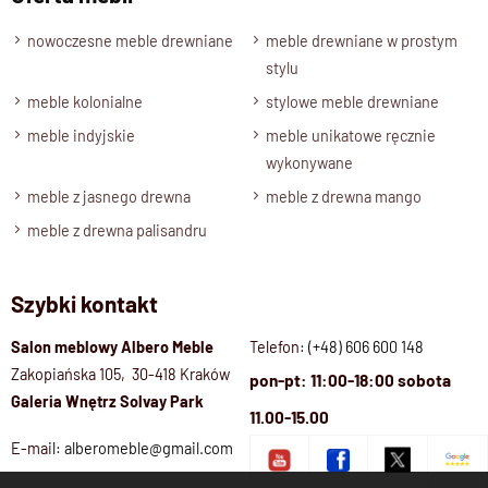
35 cm.
Zmiana Wymiarów
nowoczesne meble drewniane
meble drewniane w prostym
stylu
Oferujemy możliwość dostosowania wysokości półek do
Twoich indywidualnych potrzeb.
meble kolonialne
stylowe meble drewniane
Półki
meble indyjskie
meble unikatowe ręcznie
Wnętrze mebla jest wyposażone w półki ( 4 cm ).
wykonywane
Kolor drewna
meble z jasnego drewna
meble z drewna mango
Drewno Palisander: brąz miodowy, ciemny brąz, naturalny.
meble z drewna palisandru
Stan produktu
Regał nie wymaga montażu, jest wolnostojacy.
Szybki kontakt
Salon meblowy Albero Meble
Telefon:
(+48) 606 600 148
Zakopiańska 105, 30-418 Kraków
pon-pt: 11:00-18:00 sobota
Galeria Wnętrz Solvay Park
11.00-15.00
E-mail:
alberomeble@gmail.com