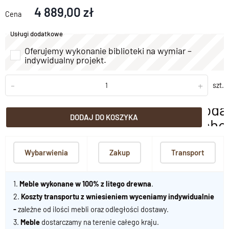
4 889,00 zł
Cena
Usługi dodatkowe
Oferujemy wykonanie biblioteki na wymiar –
indywidualny projekt.
-
+
szt.
doda
DODAJ DO KOSZYKA
scho
Wybarwienia
Zakup
Transport
1.
Meble wykonane w 100% z litego drewna
.
2.
Koszty transportu z wniesieniem wyceniamy indywidualnie
-
zależne od ilości mebli oraz odległości dostawy.
3.
Meble
dostarczamy na terenie całego kraju.