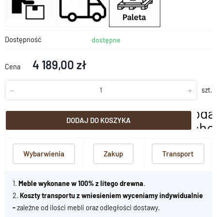
Dostępność
dostępne
4 189,00 zł
Cena
-
+
szt.
doda
DODAJ DO KOSZYKA
scho
Wybarwienia
Zakup
Transport
1.
Meble wykonane w 100% z litego drewna
.
2.
Koszty transportu z wniesieniem wyceniamy indywidualnie
-
zależne od ilości mebli oraz odległości dostawy.