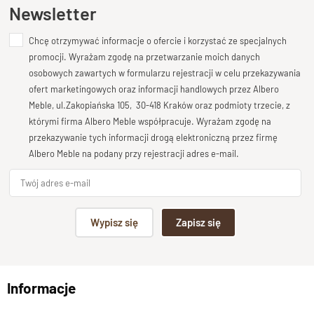
Ten produkt nie posiada jeszcze opinii
Newsletter
Klasyczny Kolonialny
Długość
Chcę otrzymywać informacje o ofercie i korzystać ze specjalnych
Dodaj opinię o produkcie
135 cm
promocji. Wyrażam zgodę na przetwarzanie moich danych
Twoja ocena
osobowych zawartych w formularzu rejestracji w celu przekazywania
Wysokość
Bardzo dobry
ofert marketingowych oraz informacji handlowych przez Albero
75 cm
Meble, ul.Zakopiańska 105, 30-418 Kraków oraz podmioty trzecie, z
Twoja opinia o produkcie
Głębokość
którymi firma Albero Meble współpracuje. Wyrażam zgodę na
70 cm
przekazywanie tych informacji drogą elektroniczną przez firmę
Albero Meble na podany przy rejestracji adres e-mail.
Stan produktu
Zmontowany
Podpis
Wypisz się
Zapisz się
np. Agnieszka z Wrocławia, Mateusz z Gdańska
Informacje
Wyślij opinię