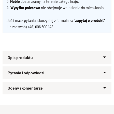
3.
Meble
dostarczamy na terenie całego kraju.
4.
Wysyłka paletowa
nie obejmuje wniesienia do mieszkania.
Jeśli masz pytania, skorzystaj z formularza
"zapytaj o produkt"
lub zadzwoń
(+48) 606 600 148
Specyfikacja techniczna produktu
Materiał
Zapytaj o produkt
Drewno 100% Palisander Indyjski
Wykończenie
Kupiłeś ten produkt?
Oceń go!
Lakier półmatowy
Styl