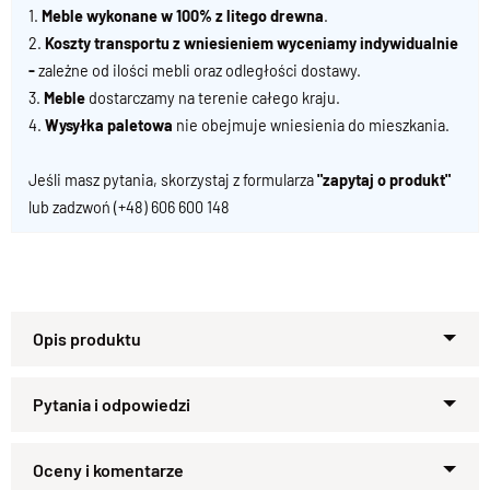
1.
Meble wykonane w 100% z litego drewna
.
2.
Koszty transportu z wniesieniem wyceniamy indywidualnie
-
zależne od ilości mebli oraz odległości dostawy.
3.
Meble
dostarczamy na terenie całego kraju.
4.
Wysyłka paletowa
nie obejmuje wniesienia do mieszkania.
Jeśli masz pytania, skorzystaj z formularza
"zapytaj o produkt"
lub zadzwoń
(+48) 606 600 148
ŁAWA - kolekcja ALBERO
Drewno
: 100 % palisander
Zapytaj o produkt