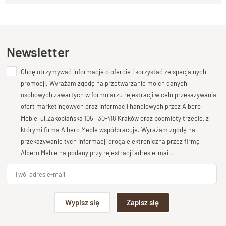
Kupiłeś ten produkt?
Oceń go!
Ten produkt nie posiada jeszcze opinii
Newsletter
Chcę otrzymywać informacje o ofercie i korzystać ze specjalnych
Dodaj opinię o produkcie
promocji. Wyrażam zgodę na przetwarzanie moich danych
Twoja ocena
osobowych zawartych w formularzu rejestracji w celu przekazywania
Bardzo dobry
ofert marketingowych oraz informacji handlowych przez Albero
Meble, ul.Zakopiańska 105, 30-418 Kraków oraz podmioty trzecie, z
Twoja opinia o produkcie
którymi firma Albero Meble współpracuje. Wyrażam zgodę na
przekazywanie tych informacji drogą elektroniczną przez firmę
Albero Meble na podany przy rejestracji adres e-mail.
Podpis
Wypisz się
Zapisz się
np. Agnieszka z Wrocławia, Mateusz z Gdańska