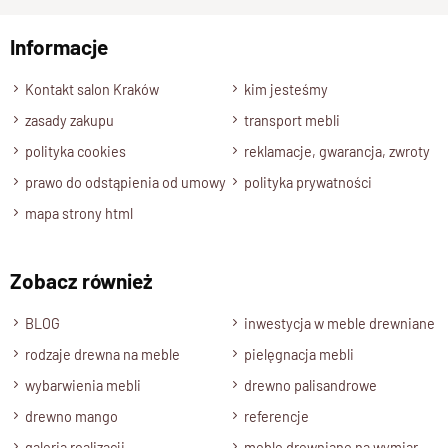
Informacje
Wyślij opinię
Kontakt salon Kraków
kim jesteśmy
zasady zakupu
transport mebli
polityka cookies
reklamacje, gwarancja, zwroty
prawo do odstąpienia od umowy
polityka prywatności
mapa strony html
Zobacz również
BLOG
inwestycja w meble drewniane
rodzaje drewna na meble
pielęgnacja mebli
wybarwienia mebli
drewno palisandrowe
drewno mango
referencje
galeria realizacji
meble drewniane na wymiar