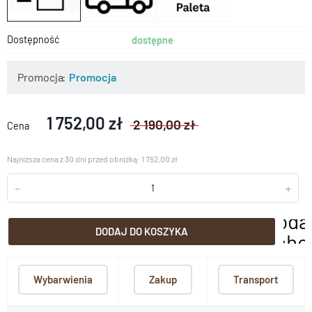
Dostępność
dostępne
Promocja
Promocja
1 752,00 zł
2 190,00 zł
Cena
Najniższa cena z 30 dni przed obniżką: 1 752,00 zł
-
+
doda
DODAJ DO KOSZYKA
scho
Wybarwienia
Zakup
Transport