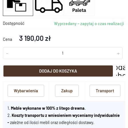
Dostępność
Wyprzedany – zapytaj o czas realizacji
3 190,00 zł
Cena
-
+
doda
DODAJ DO KOSZYKA
scho
Wybarwienia
Zakup
Transport
1.
Meble wykonane w 100% z litego drewna
.
2.
Koszty transportu z wniesieniem wyceniamy indywidualnie
-
zależne od ilości mebli oraz odległości dostawy.