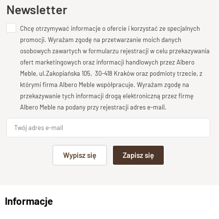
Ten produkt nie posiada jeszcze opinii
Newsletter
Wymiary i funkcjonalność komody
Chcę otrzymywać informacje o ofercie i korzystać ze specjalnych
Dodaj opinię o produkcie
dwudrzwiowej
promocji. Wyrażam zgodę na przetwarzanie moich danych
Twoja ocena
osobowych zawartych w formularzu rejestracji w celu przekazywania
Bardzo dobry
ofert marketingowych oraz informacji handlowych przez Albero
Szerokość:
115 cm
Meble, ul.Zakopiańska 105, 30-418 Kraków oraz podmioty trzecie, z
Twoja opinia o produkcie
Wysokość:
90 cm
którymi firma Albero Meble współpracuje. Wyrażam zgodę na
Głębokość:
45 cm
przekazywanie tych informacji drogą elektroniczną przez firmę
Albero Meble na podany przy rejestracji adres e-mail.
Dzięki tym proporcjom komoda świetnie sprawdzi się w
salonie, jadalni, przedpokoju czy gabinecie.
Dwie tradycyjne,
pojemne szafki
zapewniają wygodne przechowywanie i
Podpis
pomagają utrzymać porządek w domu.
Wypisz się
Zapisz się
Tradycyjne ręczne wykonanie z
np. Agnieszka z Wrocławia, Mateusz z Gdańska
litego drewna palisandrowego
Informacje
Wyślij opinię
Każda komoda została stworzona z
litego palisandru
, drewna