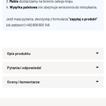
3.
Meble
dostarczamy na terenie całego kraju.
4.
Wysyłka paletowa
nie obejmuje wniesienia do mieszkania.
Jeśli masz pytania, skorzystaj z formularza
"zapytaj o produkt"
lub zadzwoń
(+48) 606 600 148
Tradycyjna Komoda drewniana z
litego palisandru
Ta
tradycyjna komoda dwudrzwiowa
została w całości
Zapytaj o produkt
wykonana z litego drewna palisandrowego. Łączy w sobie
Kupiłeś ten produkt?
Oceń go!
solidność, ręczne rzemiosło oraz ponadczasowy styl, który
doskonale pasuje zarówno do wnętrz klasycznych, jak i
nowoczesnych.