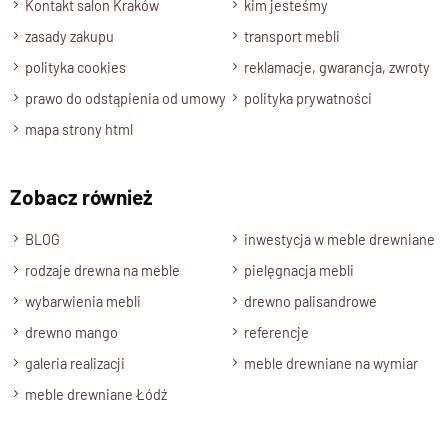
Kontakt salon Kraków
kim jesteśmy
znanego z wyjątkowej trwałości i charakterystycznego
zasady zakupu
transport mebli
usłojenia.
polityka cookies
reklamacje, gwarancja, zwroty
grube fronty i boki podkreślają solidność konstrukcji,
prawo do odstąpienia od umowy
polityka prywatności
ekologiczne lakierowanie wodne chroni powierzchnię i
wydobywa naturalny kolor,
mapa strony html
tradycyjne, ręczne wykonanie
sprawia, że każdy
egzemplarz jest unikatowy.
Zobacz również
Kolorystyka i styl tradycyjnej
BLOG
inwestycja w meble drewniane
komody
rodzaje drewna na meble
pielęgnacja mebli
wybarwienia mebli
drewno palisandrowe
Komoda dostępna jest w trzech wariantach kolorystycznych:
drewno mango
referencje
naturalnym,
galeria realizacji
meble drewniane na wymiar
brązowym,
meble drewniane Łódź
ciemnym brązie.
To sprawia, że
drewniana komoda w tradycyjnym