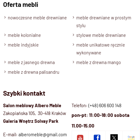
Oferta mebli
stylu
dopasuje się do różnych aranżacji – od klasycznych,
przez kolonialne, aż po nowoczesne.
nowoczesne meble drewniane
meble drewniane w prostym
stylu
Tradycyjna komoda na lata –
meble kolonialne
stylowe meble drewniane
trwałość i elegancja
meble indyjskie
meble unikatowe ręcznie
wykonywane
To propozycja dla osób, które cenią:
meble z jasnego drewna
meble z drewna mango
✔️ naturalne, lite drewno,
✔️ tradycyjne rzemiosło i ręczne wykonanie,
meble z drewna palisandru
✔️ ponadczasowy styl,
✔️ solidną konstrukcję odporną na użytkowanie.
Szybki kontakt
Komoda z kolekcji Classic to inwestycja w mebel, który nie
tylko spełnia funkcje praktyczne, ale także wprowadza do
Salon meblowy Albero Meble
Telefon:
(+48) 606 600 148
domu
ciepło i elegancję stylu tradycyjnego
.
Zakopiańska 105, 30-418 Kraków
pon-pt: 11:00-18:00 sobota
Galeria Wnętrz Solvay Park
11.00-15.00
📍
Zobacz tradycyjną komodę dwudrzwiową w salonie
E-mail:
alberomeble@gmail.com
Albero Meble w Krakowie
lub zamów online z dostawą.