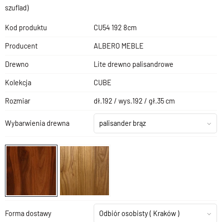
szuflad)
Kod produktu
CU54 192 8cm
Producent
ALBERO MEBLE
Drewno
Lite drewno palisandrowe
Kolekcja
CUBE
Rozmiar
dł.192 / wys.192 / gł.35 cm
Wybarwienia drewna
palisander brąz
Forma dostawy
Odbiór osobisty
( Kraków )