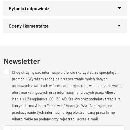
Specyfikacja techniczna produktu
Materiał
Drewno 100% Palisander Indyjski
Zapytaj o produkt
Wykończenie
Kupiłeś ten produkt?
Lakier półmatowy
Oceń go!
Styl
Nowoczesny , Kolekcja CUBE
Ten produkt nie posiada jeszcze opinii
Newsletter
Szerokość
192 cm
Chcę otrzymywać informacje o ofercie i korzystać ze specjalnych
Dodaj opinię o produkcie
promocji. Wyrażam zgodę na przetwarzanie moich danych
Wysokość
Twoja ocena
osobowych zawartych w formularzu rejestracji w celu przekazywania
192 cm
Bardzo dobry
ofert marketingowych oraz informacji handlowych przez Albero
Głębokość
Meble, ul.Zakopiańska 105, 30-418 Kraków oraz podmioty trzecie, z
Twoja opinia o produkcie
35 cm
którymi firma Albero Meble współpracuje. Wyrażam zgodę na
przekazywanie tych informacji drogą elektroniczną przez firmę
Półki
Albero Meble na podany przy rejestracji adres e-mail.
Półki z drewna litego , przekrój
8
cm,
wymiar półki w środku
38x38 cm