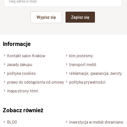
Wybarwienia, drewno -Opcje
Podpis
Wypisz się
Zapisz się
Palisander-Brąz, Palisander Naturalny
Stan produktu
np. Agnieszka z Wrocławia, Mateusz z Gdańska
Zmontowany
Informacje
Wyślij opinię
Kontakt salon Kraków
kim jesteśmy
zasady zakupu
transport mebli
polityka cookies
reklamacje, gwarancja, zwroty
prawo do odstąpienia od umowy
polityka prywatności
mapa strony html
Zobacz również
BLOG
inwestycja w meble drewniane