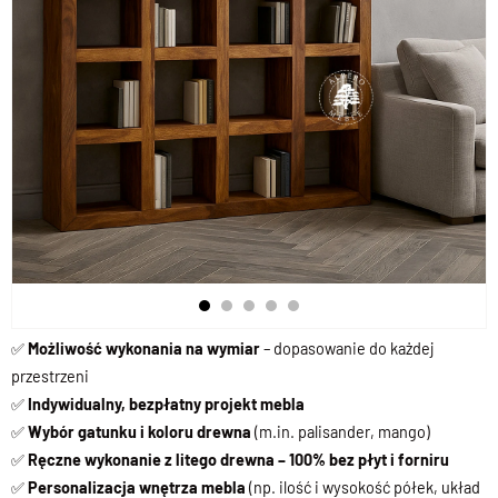
✅
Możliwość wykonania na wymiar
– dopasowanie do każdej
przestrzeni
✅
Indywidualny, bezpłatny projekt mebla
✅
Wybór gatunku i koloru drewna
(m.in. palisander, mango)
✅
Ręczne wykonanie z litego drewna – 100% bez płyt i forniru
✅
Personalizacja wnętrza mebla
(np. ilość i wysokość półek, układ