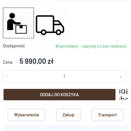
Dostępność
Wyprzedany – zapytaj o czas realizacji
5 990,00 zł
Cena
-
+
doda
DODAJ DO KOSZYKA
scho
Wybarwienia
Zakup
Transport