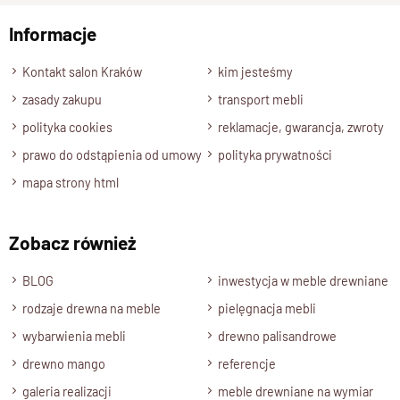
85 cm
Informacje
Głębokość
Wyślij opinię
45 cm
Kontakt salon Kraków
kim jesteśmy
Półki, Wnęka
zasady zakupu
transport mebli
Wnęka wysokość 18 cm , długość 184 cm
polityka cookies
reklamacje, gwarancja, zwroty
Szuflady
prawo do odstąpienia od umowy
polityka prywatności
Szuflady na prowadnicach drewnianych, uchwyty pod
mapa strony html
szufladą, zabezpieczenia przed wysunięciem, drzwi lite
wzmacniane
Zobacz również
Wybarwienia, drewno -Opcje
Palisander-Brąz, Palisander-Ciemny Brąz, Palisander
BLOG
inwestycja w meble drewniane
Naturalny
rodzaje drewna na meble
pielęgnacja mebli
Stan produktu
wybarwienia mebli
drewno palisandrowe
Zmontowany
drewno mango
referencje
galeria realizacji
meble drewniane na wymiar