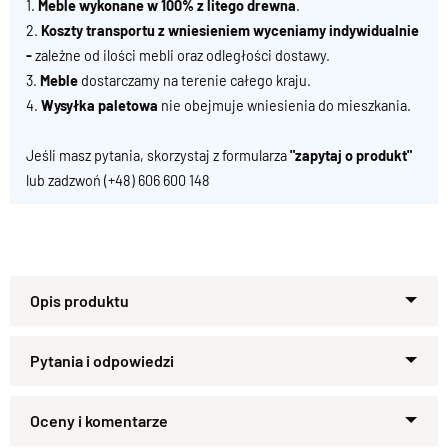
1.
Meble wykonane w 100% z litego drewna
.
2.
Koszty transportu z wniesieniem wyceniamy indywidualnie
-
zależne od ilości mebli oraz odległości dostawy.
3.
Meble
dostarczamy na terenie całego kraju.
4.
Wysyłka paletowa
nie obejmuje wniesienia do mieszkania.
Jeśli masz pytania, skorzystaj z formularza
"zapytaj o produkt"
lub zadzwoń
(+48) 606 600 148
Oferujemy nowoczesne szafki RTV o długości dwóch metrów,
wykonane na wymiar z drewna litego palisandru. Nasze
produkty charakteryzują się nowoczesną bryłą oraz
pojemnymi szufladami, zapewniającymi wygodne
Zapytaj o produkt
przechowywanie różnorodnych przedmiotów. Wysoka wnęka