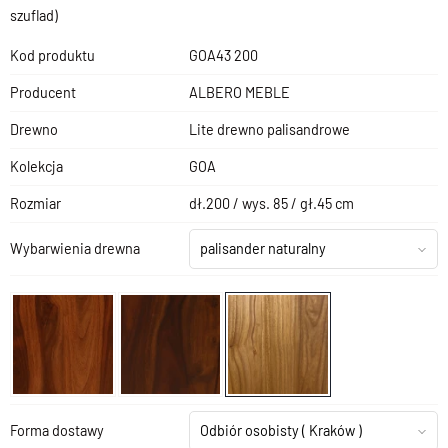
szuflad)
Kod produktu
GOA43 200
Producent
ALBERO MEBLE
Drewno
Lite drewno palisandrowe
Kolekcja
GOA
Rozmiar
dł.200 / wys. 85 / gł.45 cm
Wybarwienia drewna
palisander naturalny
Forma dostawy
Odbiór osobisty
( Kraków )