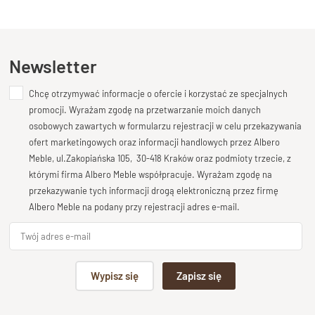
Kupiłeś ten produkt?
Oceń go!
dedykowana jest na sprzęt RTV, dekoder naziemny czy sprzęt
audio, umożliwiając eleganckie i funkcjonalne rozwiązanie dla
Twojego salonu. Zajrzyj do naszej oferty już teraz, aby
Ten produkt nie posiada jeszcze opinii
Newsletter
stworzyć idealną szafkę RTV dopasowaną do Twoich potrzeb i
gustu!
Chcę otrzymywać informacje o ofercie i korzystać ze specjalnych
Dodaj opinię o produkcie
promocji. Wyrażam zgodę na przetwarzanie moich danych
Specyfikacja techniczna produktu
Twoja ocena
osobowych zawartych w formularzu rejestracji w celu przekazywania
Bardzo dobry
Materiał
ofert marketingowych oraz informacji handlowych przez Albero
Meble, ul.Zakopiańska 105, 30-418 Kraków oraz podmioty trzecie, z
Drewno 100% Palisander Indyjski
Twoja opinia o produkcie
którymi firma Albero Meble współpracuje. Wyrażam zgodę na
Wykończenie
przekazywanie tych informacji drogą elektroniczną przez firmę
Lakier półmatowy
Albero Meble na podany przy rejestracji adres e-mail.
Styl
Nowoczesny , Kolekcja GOA
Podpis
Długość
Wypisz się
Zapisz się
200 cm
Wysokość
np. Agnieszka z Wrocławia, Mateusz z Gdańska