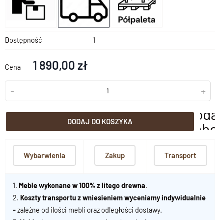
Dostępność
1
1 890,00 zł
Cena
-
+
doda
DODAJ DO KOSZYKA
scho
Wybarwienia
Zakup
Transport
1.
Meble wykonane w 100% z litego drewna
.
2.
Koszty transportu z wniesieniem wyceniamy indywidualnie
-
zależne od ilości mebli oraz odległości dostawy.