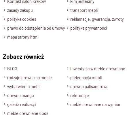
Kontakt salon Kraków
kim jesteśmy
ale i bardzo praktyczna.
zasady zakupu
transport mebli
Szafka drewniana na nóżkach –
polityka cookies
reklamacje, gwarancja, zwroty
wiele zastosowań
prawo do odstąpienia od umowy
polityka prywatności
mapa strony html
Ta niska
szafka drewniana na nóżkach
może pełnić różne
funkcje w domu:
Zobacz również
jako
szafka nocna
w sypialni,
jako
pomocnik przy kanapie
w salonie,
BLOG
inwestycja w meble drewniane
jako
praktyczna szafka w przedpokoju
.
rodzaje drewna na meble
pielęgnacja mebli
Dzięki uniwersalnej konstrukcji i kolonialnemu stylowi
wybarwienia mebli
drewno palisandrowe
wpasuje się zarówno w klasyczne, jak i orientalne aranżacje.
drewno mango
referencje
Dlaczego warto wybrać tę model?
galeria realizacji
meble drewniane na wymiar
meble drewniane Łódź
ręczne wykonanie w Indiach,