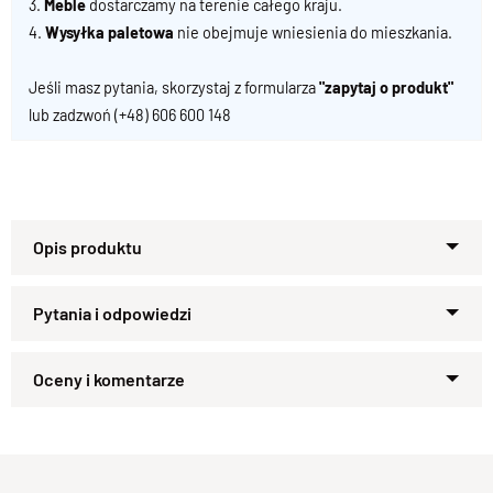
3.
Meble
dostarczamy na terenie całego kraju.
4.
Wysyłka paletowa
nie obejmuje wniesienia do mieszkania.
Jeśli masz pytania, skorzystaj z formularza
"zapytaj o produkt"
lub zadzwoń
(+48) 606 600 148
Szafka w stylu kolonialnym z
litego drewna
Ta
szafka w stylu kolonialnym
została wykonana ręcznie z
Zapytaj o produkt
egzotycznego, litego
drewna palisandrowego
. Dzięki
Kupiłeś ten produkt?
Oceń go!
swojemu niskiemu profilowi i eleganckim nóżkom idealnie
sprawdzi się w różnych wnętrzach, dodając im orientalnego
charakteru.