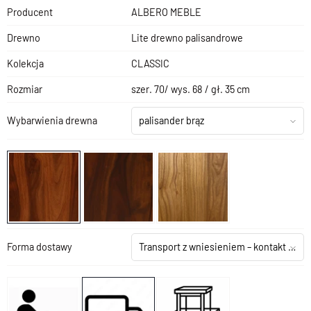
Producent
ALBERO MEBLE
Drewno
Lite drewno palisandrowe
Kolekcja
CLASSIC
Rozmiar
szer. 70/ wys. 68 / gł. 35 cm
Wybarwienia drewna
palisander brąz
Forma dostawy
Transport z wniesieniem – kontakt z salonem