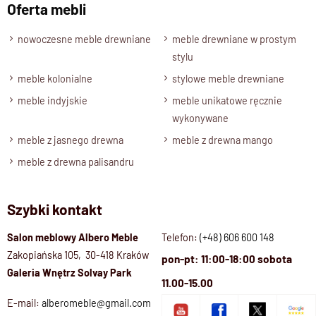
lite drewno palisandrowe – trwałość na lata,
Oferta mebli
styl kolonialny
– elegancja i egzotyka w jednym,
funkcjonalność – szafka nocna, pomocnik do salonu lub
nowoczesne meble drewniane
meble drewniane w prostym
szafka do przedpokoju,
stylu
kompaktowe wymiary i
zgrabna forma na nóżkach
.
meble kolonialne
stylowe meble drewniane
meble indyjskie
meble unikatowe ręcznie
wykonywane
meble z jasnego drewna
meble z drewna mango
meble z drewna palisandru
Szybki kontakt
Salon meblowy Albero Meble
Telefon:
(+48) 606 600 148
Zakopiańska 105, 30-418 Kraków
pon-pt: 11:00-18:00 sobota
Galeria Wnętrz Solvay Park
11.00-15.00
E-mail:
alberomeble@gmail.com