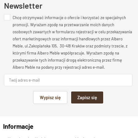
Ten produkt nie posiada jeszcze opinii
Newsletter
Meble kolonialne drewniane –
Chcę otrzymywać informacje o ofercie i korzystać ze specjalnych
Dodaj opinię o produkcie
wyjątkowy design i trwałość
promocji. Wyrażam zgodę na przetwarzanie moich danych
Twoja ocena
osobowych zawartych w formularzu rejestracji w celu przekazywania
Bardzo dobry
ofert marketingowych oraz informacji handlowych przez Albero
Szafka łączy w sobie solidność litego drewna z unikatowym
Meble, ul.Zakopiańska 105, 30-418 Kraków oraz podmioty trzecie, z
rysunkiem palisandru. To element kolekcji CLASSIC -
mebli
Twoja opinia o produkcie
którymi firma Albero Meble współpracuje. Wyrażam zgodę na
kolonialnych z drewna egzotycznego
, które wyróżniają się
przekazywanie tych informacji drogą elektroniczną przez firmę
szlachetną kolorystyką i ręcznym wykonaniem.
Albero Meble na podany przy rejestracji adres e-mail.
Wymiary i funkcjonalność
Podpis
szerokość:
70 cm
Wypisz się
Zapisz się
wysokość:
68 cm
np. Agnieszka z Wrocławia, Mateusz z Gdańska
głębokość:
35 cm
Kompaktowy rozmiar i klasyczna forma sprawiają, że
Informacje
Wyślij opinię
ta
drewniana szafka na nóżkach
jest nie tylko estetyczna,