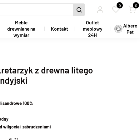
0
0
Meble
Outlet
Albero
drewniane na
Kontakt
meblowy
Pet
wymiar
24H
retarzyk z drewna litego
indyjski
alisandrowe 100%
wodny
d wilgocią i zabrudzeniami
AL27