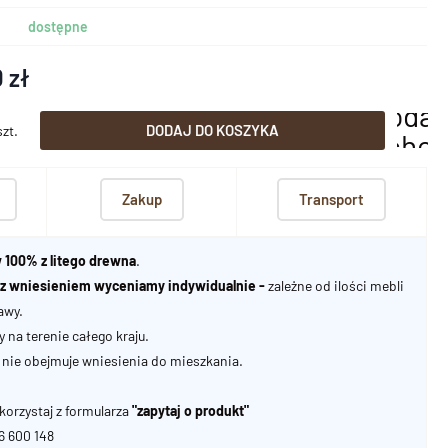
dostępne
 zł
dodaj
DODAJ DO KOSZYKA
szt.
scho
Zakup
Transport
 100% z litego drewna
.
u z wniesieniem wyceniamy indywidualnie -
zależne od ilości mebli
awy.
na terenie całego kraju.
nie obejmuje wniesienia do mieszkania.
korzystaj z formularza
"zapytaj o produkt"
06 600 148