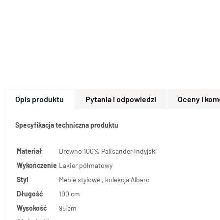
Opis produktu
Pytania i odpowiedzi
Oceny i kom
Specyfikacja techniczna produktu
Materiał
Drewno 100% Palisander Indyjski
Wykończenie
Lakier półmatowy
Styl
Meble stylowe , kolekcja Albero
Długość
100 cm
Wysokość
95 cm