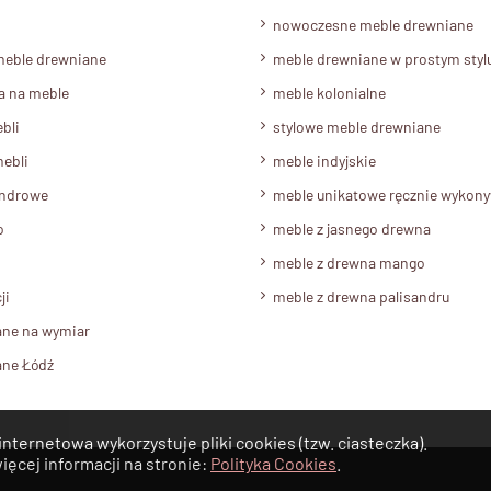
nowoczesne meble drewniane
meble drewniane
meble drewniane w prostym styl
a na meble
meble kolonialne
bli
stylowe meble drewniane
ebli
meble indyjskie
androwe
meble unikatowe ręcznie wykon
o
meble z jasnego drewna
meble z drewna mango
ji
meble z drewna palisandru
ane na wymiar
ane Łódź
internetowa wykorzystuje pliki cookies (tzw. ciasteczka).
ięcej informacji na stronie:
Polityka Cookies
.