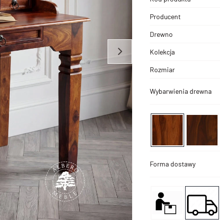
Producent
Drewno
Kolekcja
Rozmiar
Wybarwienia drewna
Forma dostawy