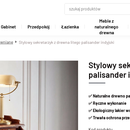
Meble z
Gabinet
Przedpokój
Łazienka
naturalnego
drewna
rewniane
Stylowy sekretarzyk z drewna litego palisander indyjski
Stylowy sek
palisander 
✅
Naturalne drewno p
✅
Ręczne wykonanie
✅
Ekologiczny lakier 
✅
Trwała ochrona prze
Kod produktu