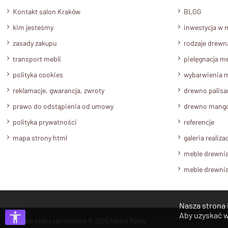
Kontakt salon Kraków
BLOG
kim jesteśmy
inwestycja w 
zasady zakupu
rodzaje drewn
transport mebli
pielęgnacja me
polityka cookies
wybarwienia m
reklamacje, gwarancja, zwroty
drewno palis
prawo do odstąpienia od umowy
drewno mang
polityka prywatności
referencje
mapa strony html
galeria realizac
meble drewni
meble drewni
Nasza strona 
Aby uzyskać w
Wszystkie prawa zastrzeżone © 2026
Albero Meble