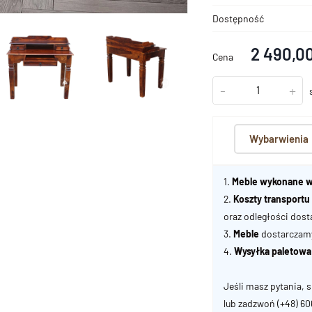
Dostępność
2 490,00
Cena
-
+
Wybarwienia
1.
Meble wykonane w
2.
Koszty transport
oraz odległości dost
3.
Meble
dostarczamy 
4.
Wysyłka paletowa
Jeśli masz pytania, s
lub zadzwoń
(+48) 6