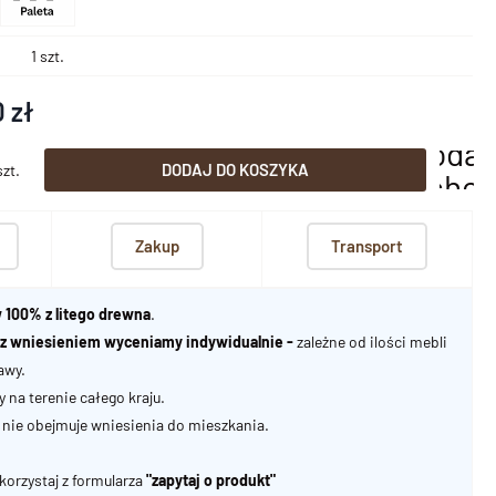
1 szt.
 zł
dodaj
DODAJ DO KOSZYKA
szt.
scho
Zakup
Transport
 100% z litego drewna
.
u z wniesieniem wyceniamy indywidualnie -
zależne od ilości mebli
awy.
na terenie całego kraju.
nie obejmuje wniesienia do mieszkania.
korzystaj z formularza
"zapytaj o produkt"