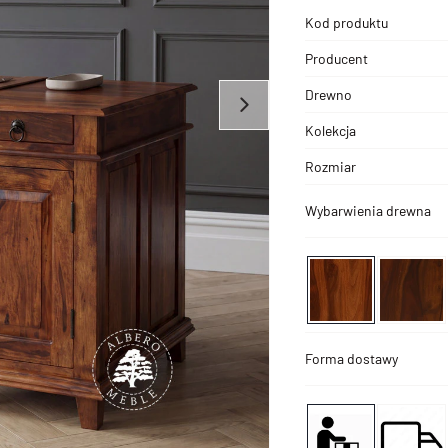
Kod produktu
Producent
Drewno
Kolekcja
Rozmiar
Wybarwienia drewna
Forma dostawy