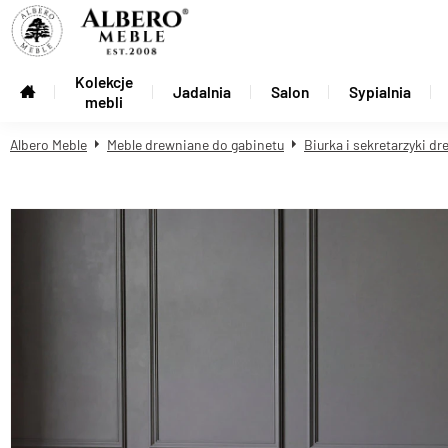
Kolekcje
Jadalnia
Salon
Sypialnia
mebli
Albero Meble
Meble drewniane do gabinetu
Biurka i sekretarzyki d