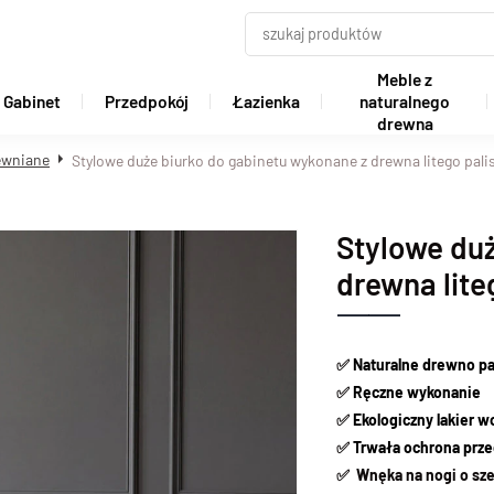
Meble z
Gabinet
Przedpokój
Łazienka
naturalnego
drewna
rewniane
Stylowe duże biurko do gabinetu wykonane z drewna litego pali
Stylowe du
drewna lite
✅
Naturalne drewno p
✅
Ręczne wykonanie
✅
Ekologiczny lakier 
✅
Trwała ochrona prze
✅
Wnęka na nogi o sze