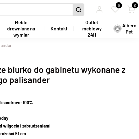
0
0
Meble
Outlet
Albero
drewniane na
Kontakt
meblowy
Pet
wymiar
24H
sander
że biurko do gabinetu wykonane z
go palisander
alisandrowe 100%
wodny
d wilgocią i zabrudzeniami
rokości 51 cm