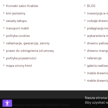
Kontakt salon Kraków
BLOG
kim jesteśmy
inwestycja w 
zasady zakupu
rodzaje drewn
transport mebli
pielęgnacja me
polityka cookies
wybarwienia m
reklamacje, gwarancja, zwroty
drewno palis
prawo do odstąpienia od umowy
drewno mang
polityka prywatności
referencje
mapa strony html
galeria realizac
meble drewni
meble drewni
Nasza strona 
Aby uzyskać w
Wszystkie prawa zastrzeżone © 2026
Albero Meble