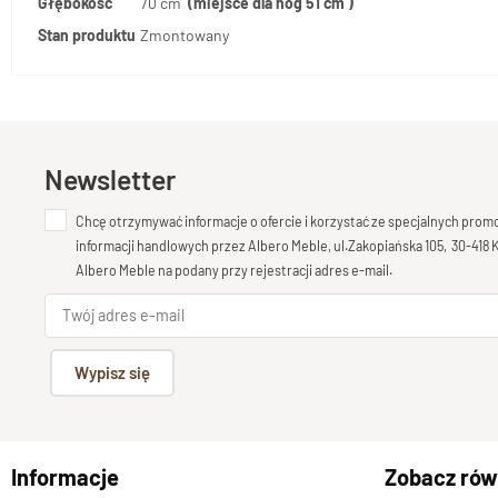
Głębokość
70 cm
(miejsce dla nóg 51 cm )
Stan produktu
Zmontowany
Newsletter
Chcę otrzymywać informacje o ofercie i korzystać ze specjalnych pro
informacji handlowych przez Albero Meble, ul.Zakopiańska 105, 30-418
Albero Meble na podany przy rejestracji adres e-mail.
Wypisz się
Informacje
Zobacz rów