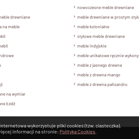
nowoczesne meble drewniane
meble drewniane
meble drewniane w prostym styl
a na meble
meble kolonialne
bli
stylowe meble drewniane
ebli
meble indyjskie
androwe
meble unikatowe ręcznie wykon
o
meble z jasnego drewna
meble z drewna mango
ji
meble z drewna palisandru
ane na wymiar
ane Łódź
internetowa wykorzystuje pliki cookies (tzw. ciasteczka).
ięcej informacji na stronie:
Polityka Cookies
.