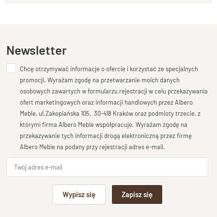
Wykończenie
Kupiłeś ten produkt?
Oceń go!
Lakier półmatowy
Styl
Ten produkt nie posiada jeszcze opinii
Newsletter
Kolekcja Albero , meble stylowe klasyczne
Długość
Chcę otrzymywać informacje o ofercie i korzystać ze specjalnych
Dodaj opinię o produkcie
90 cm
promocji. Wyrażam zgodę na przetwarzanie moich danych
Twoja ocena
osobowych zawartych w formularzu rejestracji w celu przekazywania
Wysokość
Bardzo dobry
ofert marketingowych oraz informacji handlowych przez Albero
75 cm
Meble, ul.Zakopiańska 105, 30-418 Kraków oraz podmioty trzecie, z
Twoja opinia o produkcie
Głębokość
którymi firma Albero Meble współpracuje. Wyrażam zgodę na
przekazywanie tych informacji drogą elektroniczną przez firmę
40 cm
Albero Meble na podany przy rejestracji adres e-mail.
Szuflady
szuflada na prowadnicach drewnianych
Stan produktu
Podpis
Wypisz się
Zapisz się
zmontowany
np. Agnieszka z Wrocławia, Mateusz z Gdańska