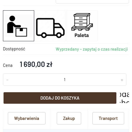
Dostępność
Wyprzedany – zapytaj o czas realizacji
1 690,00 zł
Cena
-
+
doda
DODAJ DO KOSZYKA
scho
Wybarwienia
Zakup
Transport