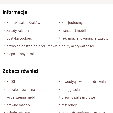
Informacje
Wyślij opinię
Kontakt salon Kraków
kim jesteśmy
zasady zakupu
transport mebli
polityka cookies
reklamacje, gwarancja, zwroty
prawo do odstąpienia od umowy
polityka prywatności
mapa strony html
Zobacz również
BLOG
inwestycja w meble drewniane
rodzaje drewna na meble
pielęgnacja mebli
wybarwienia mebli
drewno palisandrowe
drewno mango
referencje
galeria realizacji
meble drewniane na wymiar