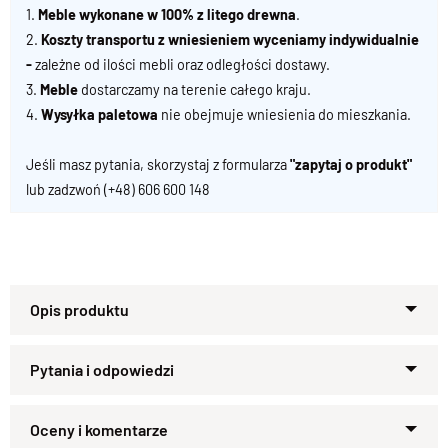
1.
Meble wykonane w 100% z litego drewna
.
2.
Koszty transportu z wniesieniem wyceniamy indywidualnie
-
zależne od ilości mebli oraz odległości dostawy.
3.
Meble
dostarczamy na terenie całego kraju.
4.
Wysyłka paletowa
nie obejmuje wniesienia do mieszkania.
Jeśli masz pytania, skorzystaj z formularza
"zapytaj o produkt"
lub zadzwoń
(+48) 606 600 148
.
Specyfikacja techniczna produktu
Materiał
Zapytaj o produkt
Drewno 100% Palisander Indyjski