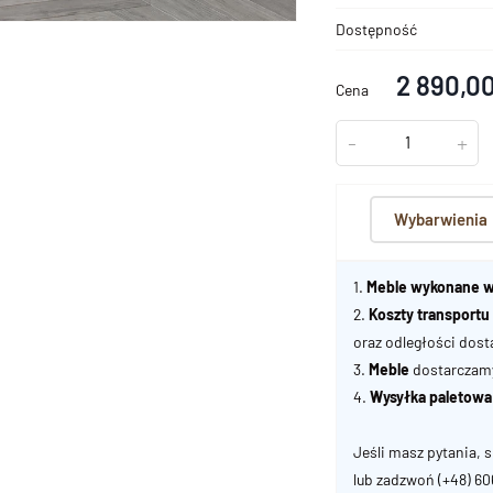
Dostępność
2 890,00
Cena
-
+
Wybarwienia
1.
Meble wykonane w
2.
Koszty transport
oraz odległości dost
3.
Meble
dostarczamy 
4.
Wysyłka paletowa
Jeśli masz pytania, s
lub zadzwoń
(+48) 6