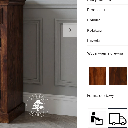
Producent
Drewno
Kolekcja
Rozmiar
Wybarwienia drewna
Forma dostawy