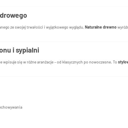
ndrowego
anego ze swojej trwałości i wyjątkowego wyglądu.
Naturalne drewno
wyróż
nu i sypialni
e wpisuje się w różne aranżacje – od klasycznych po nowoczesne. To
stylo
zechowywania