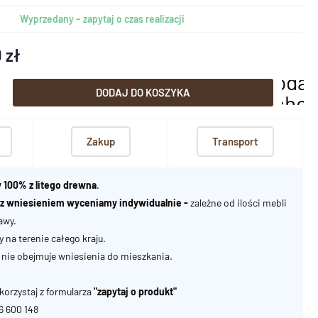
Wyprzedany – zapytaj o czas realizacji
 zł
dodaj
DODAJ DO KOSZYKA
scho
Zakup
Transport
 100% z litego drewna
.
u z wniesieniem wyceniamy indywidualnie -
zależne od ilości mebli
awy.
na terenie całego kraju.
nie obejmuje wniesienia do mieszkania.
korzystaj z formularza
"zapytaj o produkt"
06 600 148