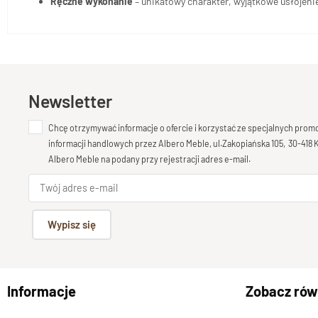
Ręczne wykonanie
– unikatowy charakter, wyjątkowe usłojeni
Newsletter
Chcę otrzymywać informacje o ofercie i korzystać ze specjalnych pro
informacji handlowych przez Albero Meble, ul.Zakopiańska 105, 30-418
Albero Meble na podany przy rejestracji adres e-mail.
Wypisz się
Informacje
Zobacz rów