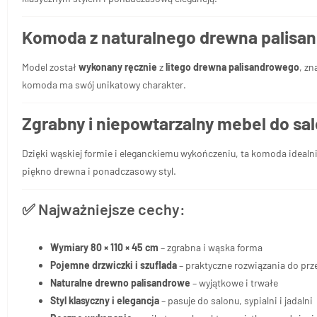
Komoda z naturalnego drewna palisa
Model został
wykonany ręcznie
z
litego drewna palisandrowego
, zn
komoda ma swój unikatowy charakter.
Zgrabny i niepowtarzalny mebel do salo
Dzięki wąskiej formie i eleganckiemu wykończeniu, ta komoda idealni
piękno drewna i ponadczasowy styl.
✅ Najważniejsze cechy:
Wymiary 80 × 110 × 45 cm
– zgrabna i wąska forma
Pojemne drzwiczki i szuflada
– praktyczne rozwiązania do pr
Naturalne drewno palisandrowe
– wyjątkowe i trwałe
Styl klasyczny i elegancja
– pasuje do salonu, sypialni i jadalni