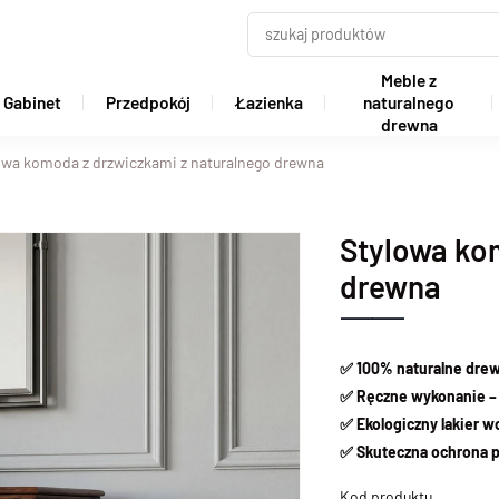
Meble z
Gabinet
Przedpokój
Łazienka
naturalnego
drewna
owa komoda z drzwiczkami z naturalnego drewna
Stylowa ko
drewna
✅ 100% naturalne drew
✅ Ręczne wykonanie – 
✅ Ekologiczny lakier 
✅ Skuteczna ochrona p
Kod produktu