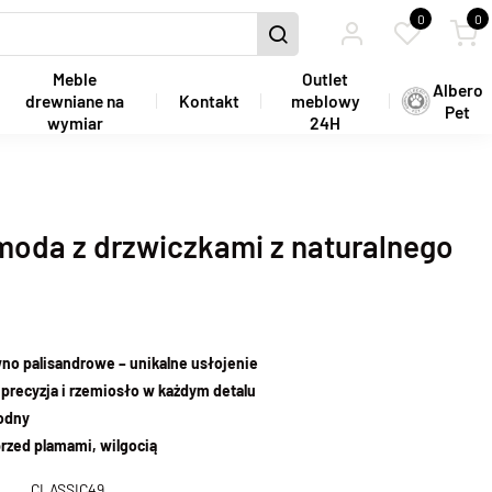
0
0
Meble
Outlet
Albero
drewniane na
Kontakt
meblowy
Pet
wymiar
24H
moda z drzwiczkami z naturalnego
no palisandrowe – unikalne usłojenie
precyzja i rzemiosło w każdym detalu
wodny
rzed plamami, wilgocią
CLASSIC49