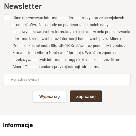
Ten produkt nie posiada jeszcze opinii
Newsletter
Długość
130 cm
Chcę otrzymywać informacje o ofercie i korzystać ze specjalnych
Dodaj opinię o produkcie
promocji. Wyrażam zgodę na przetwarzanie moich danych
Wysokość
Twoja ocena
osobowych zawartych w formularzu rejestracji w celu przekazywania
84 cm
Bardzo dobry
ofert marketingowych oraz informacji handlowych przez Albero
Głębokość
Meble, ul.Zakopiańska 105, 30-418 Kraków oraz podmioty trzecie, z
Twoja opinia o produkcie
50 cm
którymi firma Albero Meble współpracuje. Wyrażam zgodę na
przekazywanie tych informacji drogą elektroniczną przez firmę
Rzeźbienia
Albero Meble na podany przy rejestracji adres e-mail.
Oryginalne ręczne rzeźbienia
Szuflady
szuflady na prowadnicach drewnianych
Podpis
Wypisz się
Zapisz się
np. Agnieszka z Wrocławia, Mateusz z Gdańska
Informacje
Wyślij opinię