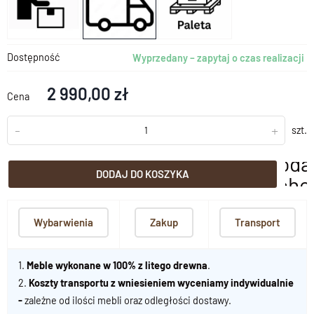
Dostępność
Wyprzedany – zapytaj o czas realizacji
2 990,00 zł
Cena
-
+
szt.
doda
DODAJ DO KOSZYKA
scho
Wybarwienia
Zakup
Transport
1.
Meble wykonane w 100% z litego drewna
.
2.
Koszty transportu z wniesieniem wyceniamy indywidualnie
-
zależne od ilości mebli oraz odległości dostawy.