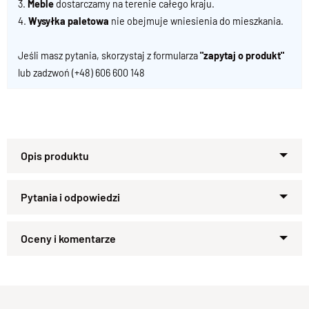
3.
Meble
dostarczamy na terenie całego kraju.
4.
Wysyłka paletowa
nie obejmuje wniesienia do mieszkania.
Jeśli masz pytania, skorzystaj z formularza
"zapytaj o produkt"
lub zadzwoń
(+48) 606 600 148
Specyfikacja techniczna produktu
Materiał
Drewno 100% Palisander Indyjski
Zapytaj o produkt
Wykończenie
Kupiłeś ten produkt?
Lakier półmatowy
Oceń go!
Styl
Kolekcja classic , meble kolonialne