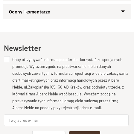
indyjskiego
. Wyróżnia się eleganckimi,
zwężanymi ku dołowi
nóżkami
oraz misternie wykonanymi
ozdobnymi
Zapytaj o produkt
zwieńczeniami
, które dodają jej unikalnego charakteru.
Kupiłeś ten produkt?
Oceń go!
Szafa łączy w sobie
tradycyjny styl
z nowoczesną
funkcjonalnością
, oferując
dwie przestronne szuflady
oraz
Ten produkt nie posiada jeszcze opinii
Newsletter
podzielone wnętrze. Jedna sekcja wyposażona jest w
wyjmowane półki
, idealne do przechowywania różnorodnych
Chcę otrzymywać informacje o ofercie i korzystać ze specjalnych
Dodaj opinię o produkcie
rzeczy osobistego użytku, natomiast druga sekcja zawiera
promocji. Wyrażam zgodę na przetwarzanie moich danych
Twoja ocena
solidny
stalowy reling na ubrania wiszące
.
osobowych zawartych w formularzu rejestracji w celu przekazywania
Bardzo dobry
ofert marketingowych oraz informacji handlowych przez Albero
Wszystkie elementy szafy są w 100% wykonane z
Meble, ul.Zakopiańska 105, 30-418 Kraków oraz podmioty trzecie, z
litego
Twoja opinia o produkcie
którymi firma Albero Meble współpracuje. Wyrażam zgodę na
drewna palisandrowego
, co gwarantuje trwałość i
przekazywanie tych informacji drogą elektroniczną przez firmę
wytrzymałość. Dostępna w trzech eleganckich
kolorach
:
Albero Meble na podany przy rejestracji adres e-mail.
brąz, ciemny brąz
oraz
naturalny
, ta szafa stanowi doskonałe
uzupełnienie każdego wnętrza, dodając mu ciepła i klasycznej
elegancji.
Podpis