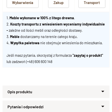
Wybarwienia
Zakup
Transport
1.
Meble wykonane w 100% z litego drewna
.
2.
Koszty transportu z wniesieniem wyceniamy indywidualnie
-
zależne od ilości mebli oraz odległości dostawy.
3.
Meble
dostarczamy na terenie całego kraju.
4.
Wysyłka paletowa
nie obejmuje wniesienia do mieszkania.
Jeśli masz pytania, skorzystaj z formularza
"zapytaj o produkt"
lub zadzwoń
(+48) 606 600 148
Ta
wyjątkowa, stylizowana szafa drewniana
to prawdziwe
arcydzieło ręcznego
rzemiosła
z
litego palisandru