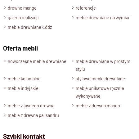
Palisander
: brąz, ciemny brąz, naturalny,
Mango
: naturalne
drewno mango
referencje
Stan produktu
galeria realizacji
meble drewniane na wymiar
wolnostojąca , zmontowana
meble drewniane Łódź
Szafa na Zamówienie
Dla klientów oferujemy możliwość wykonania mebla na
indywidualne zamówienie i na wymiar. Bezpłatny projekt
Oferta mebli
oraz wycena dostosowane są do indywidualnych potrzeb
klientów.
nowoczesne meble drewniane
meble drewniane w prostym
stylu
meble kolonialne
stylowe meble drewniane
meble indyjskie
meble unikatowe ręcznie
wykonywane
meble z jasnego drewna
meble z drewna mango
meble z drewna palisandru
Szybki kontakt