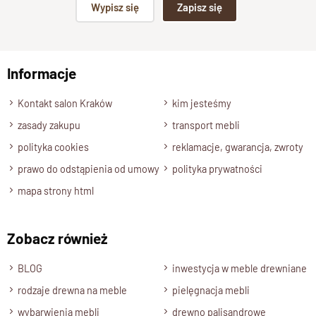
Wypisz się
Zapisz się
Specyfikacja techniczna produktu
np. Agnieszka z Wrocławia, Mateusz z Gdańska
Materiał
Informacje
Drewno 100% Palisander Indyjski
Wyślij opinię
Wykończenie
Kontakt salon Kraków
kim jesteśmy
Lakier półmatowy
zasady zakupu
transport mebli
Styl
polityka cookies
reklamacje, gwarancja, zwroty
Kolekcja ALBERO
, meble stylowe i tradycyjne
prawo do odstąpienia od umowy
polityka prywatności
Szerokość
mapa strony html
140 cm ( możliwa zmiana szerokości od 140-160 cm. max)
Wysokość
195 cm ( możliwa zmiana wysokości )
Zobacz również
Głębokość
BLOG
inwestycja w meble drewniane
60 cm ( możliwa zmiana głębokości )
rodzaje drewna na meble
pielęgnacja mebli
Wybarwienia-Opcje
wybarwienia mebli
drewno palisandrowe