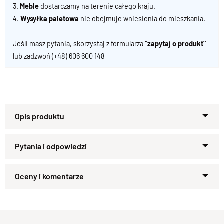
3.
Meble
dostarczamy na terenie całego kraju.
4.
Wysyłka paletowa
nie obejmuje wniesienia do mieszkania.
Jeśli masz pytania, skorzystaj z formularza
"zapytaj o produkt"
lub zadzwoń
(+48) 606 600 148
Stół z litego drewna naturalnego
– wyjątkowy akcent w Twoim
wnętrzu
Zapytaj o produkt
Marzysz o meblu, który wzbogaci aranżację i podkreśli
Kupiłeś ten produkt?
Oceń go!
naturalne piękno Twojego domu? Nasz
stół wykonany w 100%
z litego drewna naturalnego
to wybór, który zachwyca