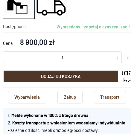
Dostępność
Wyprzedany – zapytaj o czas realizacji
8 900,00 zł
Cena
-
+
szt.
doda
DODAJ DO KOSZYKA
scho
Wybarwienia
Zakup
Transport
1.
Meble wykonane w 100% z litego drewna
.
2.
Koszty transportu z wniesieniem wyceniamy indywidualnie
-
zależne od ilości mebli oraz odległości dostawy.