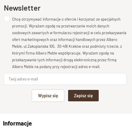
Ten produkt nie posiada jeszcze opinii
estetyką i gwarantuje
trwałość na lata
. Każdy egzemplarz
Newsletter
wyróżnia się
niepowtarzalnym usłojeniem
, dzięki czemu
staje się prawdziwą ozdobą wnętrza.
Chcę otrzymywać informacje o ofercie i korzystać ze specjalnych
Dodaj opinię o produkcie
promocji. Wyrażam zgodę na przetwarzanie moich danych
Centralny punkt salonu lub jadalni
Twoja ocena
osobowych zawartych w formularzu rejestracji w celu przekazywania
Bardzo dobry
ofert marketingowych oraz informacji handlowych przez Albero
Dzięki swojej
wszechstronności
stół z litego drewna
Meble, ul.Zakopiańska 105, 30-418 Kraków oraz podmioty trzecie, z
Twoja opinia o produkcie
którymi firma Albero Meble współpracuje. Wyrażam zgodę na
naturalnego doskonale komponuje się zarówno w
salonie
,
przekazywanie tych informacji drogą elektroniczną przez firmę
dodając mu
elegancji i ciepła
, jak i w
jadalni
, gdzie pełni
Albero Meble na podany przy rejestracji adres e-mail.
rolę
centrum rodzinnych spotkań
.
Egzotyczny charakter
drewna
sprawia, że każdy stół jest unikatowy,
a
ponadczasowy design
pasuje zarówno do
nowoczesnych
,
Podpis
jak i
klasycznych aranżacji
.
Wypisz się
Zapisz się
Trwałość i naturalne piękno
np. Agnieszka z Wrocławia, Mateusz z Gdańska
drewna
Informacje
Wyślij opinię
Powierzchnia blatu została zabezpieczona
ekologicznym