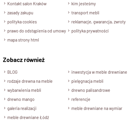
lakierem półmatowym
o podwyższonej odporności. Dzięki
Kontakt salon Kraków
kim jesteśmy
temu stół jest chroniony przed codziennym użytkowaniem i
zasady zakupu
transport mebli
zachowuje swój
szlachetny wygląd
na długie lata.
polityka cookies
reklamacje, gwarancja, zwroty
Ręczne wykonanie i unikalny
prawo do odstąpienia od umowy
polityka prywatności
charakter
mapa strony html
Każdy stół powstaje w procesie
ręcznej produkcji
, co
Zobacz również
podkreśla jego
indywidualny charakter
i
naturalne piękno
drewna
. To sprawia, że każdy egzemplarz jest jedyny w swoim
BLOG
inwestycja w meble drewniane
rodzaju i staje się
niepowtarzalnym elementem wnętrza
.
rodzaje drewna na meble
pielęgnacja mebli
Specyfikacja techniczna produktu :
wybarwienia mebli
drewno palisandrowe
Materiał
drewno mango
referencje
Drewno 100% Palisander Indyjski
/
Drewno 100% Mango
galeria realizacji
meble drewniane na wymiar
Wykończenie
meble drewniane Łódź
Lakier półmatowy o podwyższonej odporności