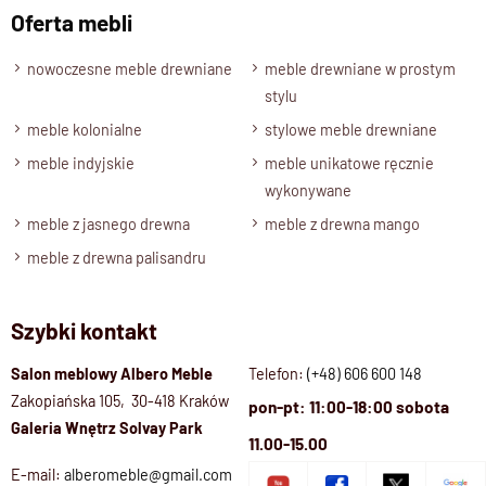
Styl
Oferta mebli
Meble drewniane nowoczesne / kolekcja CUBE
Długość
nowoczesne meble drewniane
meble drewniane w prostym
stylu
120 - 260 cm
meble kolonialne
stylowe meble drewniane
Wysokość
76 cm
meble indyjskie
meble unikatowe ręcznie
wykonywane
Szerokość
meble z jasnego drewna
meble z drewna mango
80 - 110 cm
Blat
meble z drewna palisandru
Lity blat: 2,5 cm grubości
Noga
Szybki kontakt
Lita noga drewniana; 10x10 cm
Salon meblowy Albero Meble
Telefon:
(+48) 606 600 148
Stan produktu
Zakopiańska 105, 30-418 Kraków
pon-pt: 11:00-18:00 sobota
Nogi stołu do samodzielnego montażu, za pomocą śrub
Galeria Wnętrz Solvay Park
imbusowych w zestawie
11.00-15.00
Wybarwienia Drewna
E-mail:
alberomeble@gmail.com