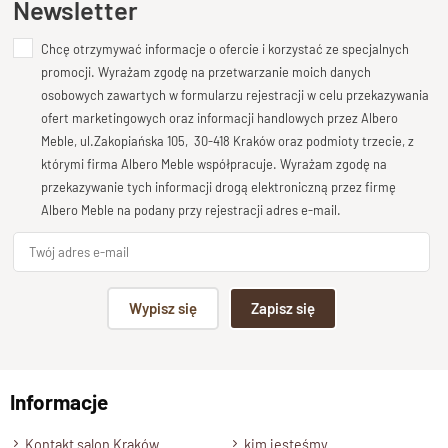
Newsletter
tworząc przyjazną przestrzeń do codziennych posiłków i
rodzinnych spotkań.
Chcę otrzymywać informacje o ofercie i korzystać ze specjalnych
Dodaj opinię o produkcie
promocji. Wyrażam zgodę na przetwarzanie moich danych
Trwałość i odporność dzięki
Twoja ocena
osobowych zawartych w formularzu rejestracji w celu przekazywania
Bardzo dobry
ofert marketingowych oraz informacji handlowych przez Albero
ekologicznemu wykończeniu
Meble, ul.Zakopiańska 105, 30-418 Kraków oraz podmioty trzecie, z
Twoja opinia o produkcie
którymi firma Albero Meble współpracuje. Wyrażam zgodę na
Blat stołu został starannie zabezpieczony
ekologicznym
przekazywanie tych informacji drogą elektroniczną przez firmę
lakierem półmatowym
o podwyższonej odporności. To
Albero Meble na podany przy rejestracji adres e-mail.
rozwiązanie zapewnia
łatwość w pielęgnacji
, a jednocześnie
chroni drewno przed plamami i wilgocią, pozwalając cieszyć
się jego naturalnym pięknem przez długie lata.
Podpis
Wypisz się
Zapisz się
Solidna konstrukcja z drewna
mango
np. Agnieszka z Wrocławia, Mateusz z Gdańska
Cztery
stabilne nogi
z litego drewna o wymiarach
10 × 10
Informacje
Wyślij opinię
cm
nadają stołowi wyjątkową trwałość i solidność. To
mebel
Kontakt salon Kraków
kim jesteśmy
stworzony na lata
, który łączy w sobie estetykę z