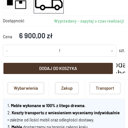
Dostępność
Wyprzedany – zapytaj o czas realizacji
6 900,00 zł
Cena
-
+
szt.
doda
DODAJ DO KOSZYKA
scho
Wybarwienia
Zakup
Transport
1.
Meble wykonane w 100% z litego drewna
.
2.
Koszty transportu z wniesieniem wyceniamy indywidualnie
-
zależne od ilości mebli oraz odległości dostawy.
3.
Meble
dostarczamy na terenie całego kraju.