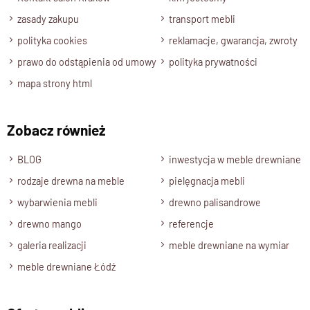
funkcjonalnością, gwarantując niezawodność nawet przy
zasady zakupu
transport mebli
intensywnym użytkowaniu.
polityka cookies
reklamacje, gwarancja, zwroty
prawo do odstąpienia od umowy
polityka prywatności
Różne rozmiary dopasowane do
mapa strony html
Twojej przestrzeni
Stół z mango
dostępny jest w wielu wariantach rozmiarowych
Zobacz również
– od
90 cm
aż do
260 cm długości
. Dzięki temu łatwo
dopasujesz go zarówno do
mniejszych mieszkań
, jak i
BLOG
inwestycja w meble drewniane
do
przestronnych jadalni
.
rodzaje drewna na meble
pielęgnacja mebli
wybarwienia mebli
Minimalistyczny design i
drewno palisandrowe
naturalne piękno drewna
drewno mango
referencje
galeria realizacji
meble drewniane na wymiar
Jasne drewno
mangowca
w połączeniu z prostą formą
meble drewniane Łódź
tworzy
harmonijną kompozycję
, która nadaje wnętrzu ciepła i
naturalnego uroku. To idealny wybór dla osób, które cenią
sobie
prostotę
,
wysoką jakość