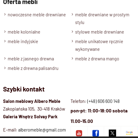
Oferta mebli
wykonania
oraz
niepowtarzalny charakter naturalnego
nowoczesne meble drewniane
meble drewniane w prostym
drewna
.
stylu
meble kolonialne
stylowe meble drewniane
Specyfikacja techniczna produktu :
meble indyjskie
meble unikatowe ręcznie
Materiał
wykonywane
Drewno 100% Mango
meble z jasnego drewna
meble z drewna mango
Wykończenie
meble z drewna palisandru
Lakier półmatowy o podwyższonej odporności
Styl
Szybki kontakt
Meble drewniane nowoczesne / kolekcja CUBE
Długość
Salon meblowy Albero Meble
Telefon:
(+48) 606 600 148
Zakopiańska 105, 30-418 Kraków
1,20 - 2,60 metra
pon-pt: 11:00-18:00 sobota
Galeria Wnętrz Solvay Park
Wysokość
11.00-15.00
76 cm
E-mail:
alberomeble@gmail.com
Szerokość