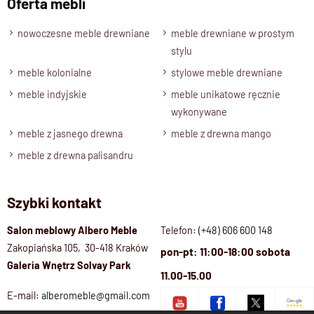
Oferta mebli
wykonania
oraz
niepowtarzalny charakter naturalnego
nowoczesne meble drewniane
meble drewniane w prostym
drewna
.
stylu
meble kolonialne
stylowe meble drewniane
Specyfikacja techniczna produktu :
meble indyjskie
meble unikatowe ręcznie
Materiał
wykonywane
Drewno 100% Mango
meble z jasnego drewna
meble z drewna mango
Wykończenie
meble z drewna palisandru
Lakier półmatowy o podwyższonej odporności
Styl
Szybki kontakt
Meble drewniane nowoczesne / kolekcja CUBE
Długość
Salon meblowy Albero Meble
Telefon:
(+48) 606 600 148
Zakopiańska 105, 30-418 Kraków
1,20 - 2,60 metra
pon-pt: 11:00-18:00 sobota
Galeria Wnętrz Solvay Park
Wysokość
11.00-15.00
76 cm
E-mail:
alberomeble@gmail.com
Szerokość