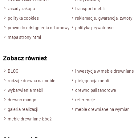
funkcjonalnością, gwarantując niezawodność nawet przy
zasady zakupu
transport mebli
intensywnym użytkowaniu.
polityka cookies
reklamacje, gwarancja, zwroty
prawo do odstąpienia od umowy
polityka prywatności
Różne rozmiary dopasowane do
mapa strony html
Twojej przestrzeni
Stół z mango
dostępny jest w wielu wariantach rozmiarowych
Zobacz również
– od
90 cm
aż do
260 cm długości
. Dzięki temu łatwo
dopasujesz go zarówno do
mniejszych mieszkań
, jak i
BLOG
inwestycja w meble drewniane
do
przestronnych jadalni
.
rodzaje drewna na meble
pielęgnacja mebli
wybarwienia mebli
Minimalistyczny design i
drewno palisandrowe
naturalne piękno drewna
drewno mango
referencje
galeria realizacji
meble drewniane na wymiar
Jasne drewno
mangowca
w połączeniu z prostą formą
meble drewniane Łódź
tworzy
harmonijną kompozycję
, która nadaje wnętrzu ciepła i
naturalnego uroku. To idealny wybór dla osób, które cenią
sobie
prostotę
,
wysoką jakość