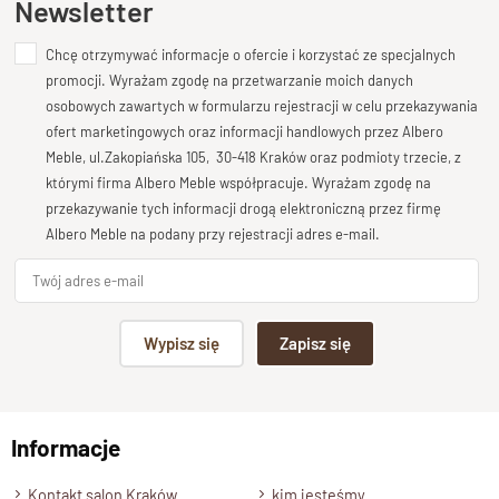
Newsletter
tworząc przyjazną przestrzeń do codziennych posiłków i
rodzinnych spotkań.
Chcę otrzymywać informacje o ofercie i korzystać ze specjalnych
Dodaj opinię o produkcie
promocji. Wyrażam zgodę na przetwarzanie moich danych
Trwałość i odporność dzięki
Twoja ocena
osobowych zawartych w formularzu rejestracji w celu przekazywania
Bardzo dobry
ofert marketingowych oraz informacji handlowych przez Albero
ekologicznemu wykończeniu
Meble, ul.Zakopiańska 105, 30-418 Kraków oraz podmioty trzecie, z
Twoja opinia o produkcie
którymi firma Albero Meble współpracuje. Wyrażam zgodę na
Blat stołu został starannie zabezpieczony
ekologicznym
przekazywanie tych informacji drogą elektroniczną przez firmę
lakierem półmatowym
o podwyższonej odporności. To
Albero Meble na podany przy rejestracji adres e-mail.
rozwiązanie zapewnia
łatwość w pielęgnacji
, a jednocześnie
chroni drewno przed plamami i wilgocią, pozwalając cieszyć
się jego naturalnym pięknem przez długie lata.
Podpis
Wypisz się
Zapisz się
Solidna konstrukcja z drewna
mango
np. Agnieszka z Wrocławia, Mateusz z Gdańska
Cztery
stabilne nogi
z litego drewna o wymiarach
10 × 10
Informacje
Wyślij opinię
cm
nadają stołowi wyjątkową trwałość i solidność. To
mebel
Kontakt salon Kraków
kim jesteśmy
stworzony na lata
, który łączy w sobie estetykę z