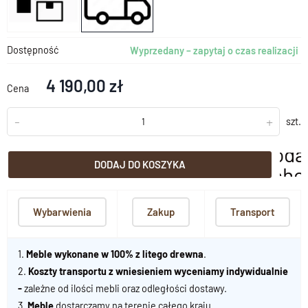
Dostępność
Wyprzedany – zapytaj o czas realizacji
4 190,00 zł
Cena
-
+
szt.
doda
DODAJ DO KOSZYKA
scho
Wybarwienia
Zakup
Transport
1.
Meble wykonane w 100% z litego drewna
.
2.
Koszty transportu z wniesieniem wyceniamy indywidualnie
-
zależne od ilości mebli oraz odległości dostawy.
3.
Meble
dostarczamy na terenie całego kraju.