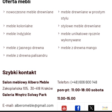
Oferta mebli
wykonania
oraz
niepowtarzalny charakter naturalnego
nowoczesne meble drewniane
meble drewniane w prostym
drewna
.
stylu
meble kolonialne
stylowe meble drewniane
Specyfikacja techniczna produktu :
meble indyjskie
meble unikatowe ręcznie
Materiał
wykonywane
Drewno 100% Mango
meble z jasnego drewna
meble z drewna mango
Wykończenie
meble z drewna palisandru
Lakier półmatowy o podwyższonej odporności
Styl
Szybki kontakt
Meble drewniane nowoczesne / kolekcja CUBE
Długość
Salon meblowy Albero Meble
Telefon:
(+48) 606 600 148
Zakopiańska 105, 30-418 Kraków
1,20 - 2,60 metra
pon-pt: 11:00-18:00 sobota
Galeria Wnętrz Solvay Park
Wysokość
11.00-15.00
76 cm
E-mail:
alberomeble@gmail.com
Szerokość