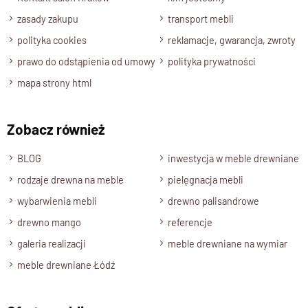
funkcjonalnością, gwarantując niezawodność nawet przy
zasady zakupu
transport mebli
intensywnym użytkowaniu.
polityka cookies
reklamacje, gwarancja, zwroty
prawo do odstąpienia od umowy
polityka prywatności
Różne rozmiary dopasowane do
mapa strony html
Twojej przestrzeni
Stół z mango
dostępny jest w wielu wariantach rozmiarowych
Zobacz również
– od
90 cm
aż do
260 cm długości
. Dzięki temu łatwo
dopasujesz go zarówno do
mniejszych mieszkań
, jak i
BLOG
inwestycja w meble drewniane
do
przestronnych jadalni
.
rodzaje drewna na meble
pielęgnacja mebli
wybarwienia mebli
Minimalistyczny design i
drewno palisandrowe
naturalne piękno drewna
drewno mango
referencje
galeria realizacji
meble drewniane na wymiar
Jasne drewno
mangowca
w połączeniu z prostą formą
meble drewniane Łódź
tworzy
harmonijną kompozycję
, która nadaje wnętrzu ciepła i
naturalnego uroku. To idealny wybór dla osób, które cenią
sobie
prostotę
,
wysoką jakość