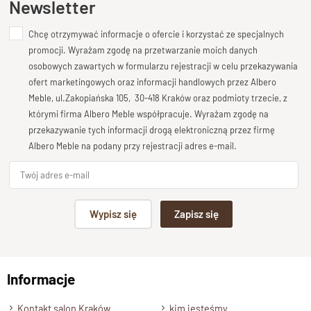
Newsletter
tworząc przyjazną przestrzeń do codziennych posiłków i
rodzinnych spotkań.
Chcę otrzymywać informacje o ofercie i korzystać ze specjalnych
Dodaj opinię o produkcie
promocji. Wyrażam zgodę na przetwarzanie moich danych
Trwałość i odporność dzięki
Twoja ocena
osobowych zawartych w formularzu rejestracji w celu przekazywania
Bardzo dobry
ofert marketingowych oraz informacji handlowych przez Albero
ekologicznemu wykończeniu
Meble, ul.Zakopiańska 105, 30-418 Kraków oraz podmioty trzecie, z
Twoja opinia o produkcie
którymi firma Albero Meble współpracuje. Wyrażam zgodę na
Blat stołu został starannie zabezpieczony
ekologicznym
przekazywanie tych informacji drogą elektroniczną przez firmę
lakierem półmatowym
o podwyższonej odporności. To
Albero Meble na podany przy rejestracji adres e-mail.
rozwiązanie zapewnia
łatwość w pielęgnacji
, a jednocześnie
chroni drewno przed plamami i wilgocią, pozwalając cieszyć
się jego naturalnym pięknem przez długie lata.
Podpis
Wypisz się
Zapisz się
Solidna konstrukcja z drewna
mango
np. Agnieszka z Wrocławia, Mateusz z Gdańska
Cztery
stabilne nogi
z litego drewna o wymiarach
10 × 10
Informacje
Wyślij opinię
cm
nadają stołowi wyjątkową trwałość i solidność. To
mebel
Kontakt salon Kraków
kim jesteśmy
stworzony na lata
, który łączy w sobie estetykę z