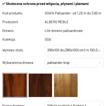
✅ Skuteczna ochrona przed wilgocią, płynami i plamami
Kod produktu
GOA14 Palisander: od 1,20 m do 3,60 m
Producent
ALBERO MEBLE
Drewno
Lite drewno palisandrowe
Kolekcja
GOA
wymiary stołu
260x100 do.
(360x100)
cm (+4 100,00 zł)
Wybarwienia drewna
palisander brąz
Forma dostawy
Odbiór osobisty
( Kraków )