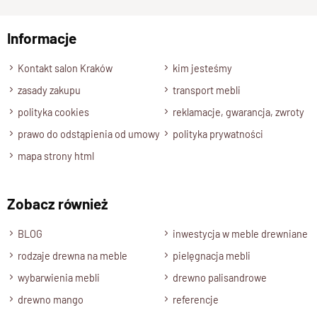
np. Agnieszka z Wrocławia, Mateusz z Gdańska
pokryta
wysokogatunkowym lakierem półmatowym
. Nadaje
on powierzchni
jedwabistą gładkość
oraz
Informacje
Wyślij opinię
zapewnia
podwyższoną odporność
na codzienne
Kontakt salon Kraków
kim jesteśmy
użytkowanie.
zasady zakupu
transport mebli
Stół z dostawkami – idealny na
polityka cookies
reklamacje, gwarancja, zwroty
rodzinne spotkania
prawo do odstąpienia od umowy
polityka prywatności
mapa strony html
Dzięki
praktycznym bocznym dostawkom
stół z łatwością
można
przedłużyć
, zyskując dodatkową przestrzeń dla gości.
To rozwiązanie sprawia, że mebel świetnie sprawdzi się
Zobacz również
podczas
rodzinnych obiadów, przyjęć czy świątecznych
spotkań
.
BLOG
inwestycja w meble drewniane
rodzaje drewna na meble
pielęgnacja mebli
wybarwienia mebli
drewno palisandrowe
Specyfikacja techniczna stołu
drewno mango
referencje