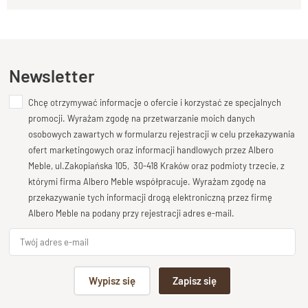
Proponujemy
stół drewniany z praktycznymi bocznymi
Kupiłeś ten produkt?
Oceń go!
dostawkami
, wykonany ze
starannie wyselekcjonowanego
drewna palisandru
. Surowiec pochodzi z
kontrolowanych
Ten produkt nie posiada jeszcze opinii
plantacji drzewa różanego w Indiach
, co gwarantuje
Newsletter
zarówno
trwałość
, jak i
ekologiczne pochodzenie
.
Chcę otrzymywać informacje o ofercie i korzystać ze specjalnych
Dodaj opinię o produkcie
Ręczne wykonanie z dbałością o
promocji. Wyrażam zgodę na przetwarzanie moich danych
Twoja ocena
każdy detal
osobowych zawartych w formularzu rejestracji w celu przekazywania
Bardzo dobry
ofert marketingowych oraz informacji handlowych przez Albero
Meble, ul.Zakopiańska 105, 30-418 Kraków oraz podmioty trzecie, z
Stół powstaje w oparciu o
tradycyjną technologię stolarską
,
Twoja opinia o produkcie
którymi firma Albero Meble współpracuje. Wyrażam zgodę na
a każdy etap produkcji realizowany jest
ręcznie
. Dzięki temu
przekazywanie tych informacji drogą elektroniczną przez firmę
otrzymujesz mebel o
niepowtarzalnym charakterze
,
Albero Meble na podany przy rejestracji adres e-mail.
wyróżniający się
precyzją wykonania
i solidną konstrukcją.
Blat zabezpieczony ekologicznym
Podpis
lakierem półmatowym
Wypisz się
Zapisz się
Powierzchnia blatu została starannie wyszlifowana i