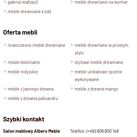
Materiał
galeria realizacji
meble drewniane na wymiar
Drewno 100% Palisander Indyjski
/
Drewno 100% Mango
meble drewniane Łódź
Wykończenie
Lakier półmatowy o podwyższonej odporności
Oferta mebli
Styl
nowoczesne meble drewniane
Meble drewniane nowoczesne, kolekcja GOA
meble drewniane w prostym
stylu
Wysokość
meble kolonialne
stylowe meble drewniane
76 cm.
meble indyjskie
Blat
meble unikatowe ręcznie
wykonywane
Lity blat
meble z jasnego drewna
meble z drewna mango
Noga
meble z drewna palisandru
nogi drewniane lite 10 x 10 cm.
Stan produktu
Nogi stołu do samodzielnego montażu, za pomocą śrub
Szybki kontakt
imbusowych w zestawie
Salon meblowy Albero Meble
Telefon:
(+48) 606 600 148
Wybarwienia Drewna