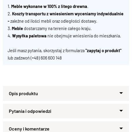
1.
Meble wykonane w 100% z litego drewna
.
2.
Koszty transportu z wniesieniem wyceniamy indywidualnie
-
zależne od ilości mebli oraz odległości dostawy.
3.
Meble
dostarczamy na terenie całego kraju.
4.
Wysyłka paletowa
nie obejmuje wniesienia do mieszkania.
Jeśli masz pytania, skorzystaj z formularza
"zapytaj o produkt"
lub zadzwoń
(+48) 606 600 148
Stół drewniany z bocznymi
dostawkami – funkcjonalność i
elegancja w jednym
Zapytaj o produkt