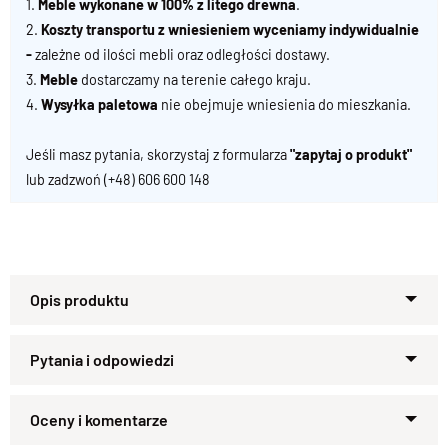
1.
Meble wykonane w 100% z litego drewna
.
2.
Koszty transportu z wniesieniem wyceniamy indywidualnie
-
zależne od ilości mebli oraz odległości dostawy.
3.
Meble
dostarczamy na terenie całego kraju.
4.
Wysyłka paletowa
nie obejmuje wniesienia do mieszkania.
Jeśli masz pytania, skorzystaj z formularza
"zapytaj o produkt"
lub zadzwoń
(+48) 606 600 148
Specyfikacja techniczna produktu :
Materiał
Zapytaj o produkt
Drewno Palisandrowe 100%