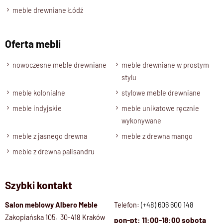
meble drewniane Łódź
Oferta mebli
nowoczesne meble drewniane
meble drewniane w prostym
stylu
meble kolonialne
stylowe meble drewniane
meble indyjskie
meble unikatowe ręcznie
wykonywane
meble z jasnego drewna
meble z drewna mango
meble z drewna palisandru
Szybki kontakt
Salon meblowy Albero Meble
Telefon:
(+48) 606 600 148
Zakopiańska 105, 30-418 Kraków
pon-pt: 11:00-18:00 sobota