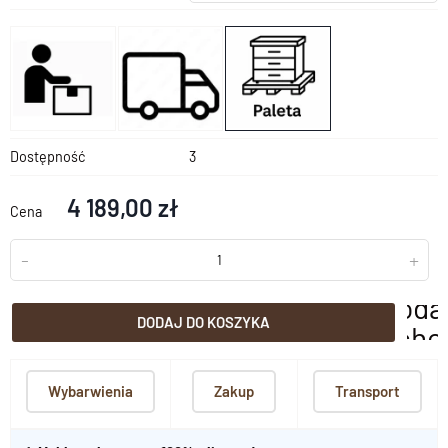
Dostępność
3
4 189,00 zł
Cena
-
+
doda
DODAJ DO KOSZYKA
scho
Wybarwienia
Zakup
Transport