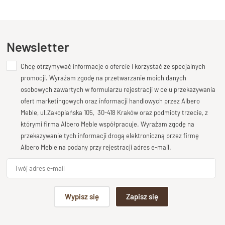
Wykończenie
Kupiłeś ten produkt?
Oceń go!
Lakier półmatowy o podwyższonej odporności
Styl
Ten produkt nie posiada jeszcze opinii
Newsletter
Meble drewniane nowoczesne
Długość
Chcę otrzymywać informacje o ofercie i korzystać ze specjalnych
Dodaj opinię o produkcie
80 cm
promocji. Wyrażam zgodę na przetwarzanie moich danych
Twoja ocena
osobowych zawartych w formularzu rejestracji w celu przekazywania
Wysokość
Bardzo dobry
ofert marketingowych oraz informacji handlowych przez Albero
180 cm
Meble, ul.Zakopiańska 105, 30-418 Kraków oraz podmioty trzecie, z
Twoja opinia o produkcie
Głębokość
którymi firma Albero Meble współpracuje. Wyrażam zgodę na
40 cm
przekazywanie tych informacji drogą elektroniczną przez firmę
Albero Meble na podany przy rejestracji adres e-mail.
Stan produktu
Zmontowany, wolnostojący
Podpis
Wypisz się
Zapisz się
np. Agnieszka z Wrocławia, Mateusz z Gdańska