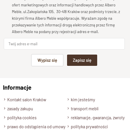
Bardzo dobry
ofert marketingowych oraz informacji handlowych przez Albero
Meble, ul.Zakopiańska 105, 30-418 Kraków oraz podmioty trzecie, z
Twoja opinia o produkcie
którymi firma Albero Meble współpracuje. Wyrażam zgodę na
Specyfikacja techniczna modelu
przekazywanie tych informacji drogą elektroniczną przez firmę
Albero Meble na podany przy rejestracji adres e-mail.
Materiał
Model wykonany z drewna litego palisandru
.
Wykończenie
Podpis
Produkt został wykończony ekologicznym lakierem
Wypisz się
Zapisz się
półmatowym.
np. Agnieszka z Wrocławia, Mateusz z Gdańska
Styl
Prosty regał w stylu nowoczesnym.
Informacje
Wyślij opinię
Szerokość
Kontakt salon Kraków
kim jesteśmy
100 cm.
zasady zakupu
Wysokość
transport mebli
210 cm.
polityka cookies
reklamacje, gwarancja, zwroty
Głębokość
prawo do odstąpienia od umowy
polityka prywatności