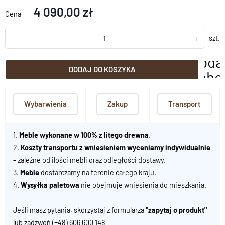
4 090,00 zł
Cena
-
+
szt.
doda
DODAJ DO KOSZYKA
scho
Wybarwienia
Zakup
Transport
1.
Meble wykonane w 100% z litego drewna
.
2.
Koszty transportu z wniesieniem wyceniamy indywidualnie
-
zależne od ilości mebli oraz odległości dostawy.
3.
Meble
dostarczamy na terenie całego kraju.
4.
Wysyłka paletowa
nie obejmuje wniesienia do mieszkania.
Jeśli masz pytania, skorzystaj z formularza
"zapytaj o produkt"
lub zadzwoń
(+48) 606 600 148