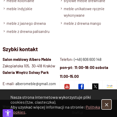
meble kolonialne
stylowe meble drewniane
meble indyjskie
meble unikatowe ręcznie
wykonywane
meble z jasnego drewna
meble z drewna mango
meble z drewna palisandru
Szybki kontakt
Salon meblowy Albero Meble
Telefon:
(+48) 606 600 148
Zakopiańska 105, 30-418 Kraków
pon-pt: 11:00-18:00 sobota
Galeria Wnętrz Solvay Park
11.00-15.00
E-mail:
alberomeble@gmail.com
Nasza strona internetowa wykorzystuje pliki
cookies (tzw. ciasteczka).
✕
Wszystkie prawa zastrzeżone © 2026
E-Commerce platform by
Aby uzyskać więcej informacji na stronie:
Polityka
Cookies
.
Albero Meble
Graff.pl