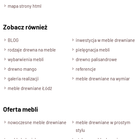
35 cm.
mapa strony html
Półki
Wnętrze mebla jest wyposażone w półki o grubości 4 cm .
Zobacz również
Półki są zamontowane na stałe.
Kolor drewna
BLOG
inwestycja w meble drewniane
Drewno Palisander: brąz miodowy, naturalny.
rodzaje drewna na meble
pielęgnacja mebli
Stan produktu
wybarwienia mebli
drewno palisandrowe
Zmontowany, wolnostojący.
drewno mango
referencje
galeria realizacji
meble drewniane na wymiar
meble drewniane Łódź
Oferta mebli
nowoczesne meble drewniane
meble drewniane w prostym
stylu