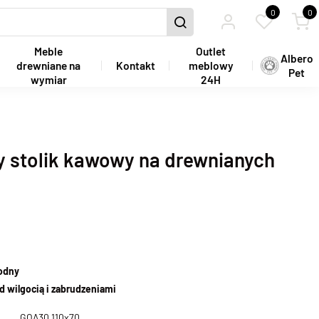
0
0
Meble
Outlet
Albero
drewniane na
Kontakt
meblowy
Pet
wymiar
24H
y stolik kawowy na drewnianych
wodny
d wilgocią i zabrudzeniami
GOA30 110x70