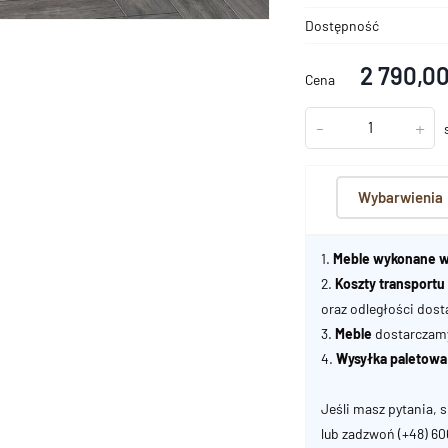
Dostępność
2 790,00
Cena
-
+
Wybarwienia
1.
Meble wykonane w
2.
Koszty transport
oraz odległości dost
3.
Meble
dostarczamy 
4.
Wysyłka paletowa
Jeśli masz pytania, s
lub zadzwoń
(+48) 6