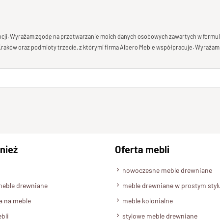
mocji. Wyrażam zgodę na przetwarzanie moich danych osobowych zawartych w formula
 Kraków oraz podmioty trzecie, z którymi firma Albero Meble współpracuje. Wyrażam
nież
Oferta mebli
nowoczesne meble drewniane
meble drewniane
meble drewniane w prostym styl
a na meble
meble kolonialne
bli
stylowe meble drewniane