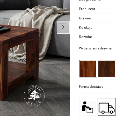
Producent
Drewno
Kolekcja
Rozmiar
Wybarwienia drewna
Forma dostawy