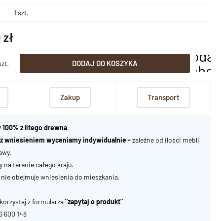
1 szt.
 zł
dodaj
DODAJ DO KOSZYKA
szt.
scho
Zakup
Transport
 100% z litego drewna
.
u z wniesieniem wyceniamy indywidualnie -
zależne od ilości mebli
awy.
na terenie całego kraju.
nie obejmuje wniesienia do mieszkania.
korzystaj z formularza
"zapytaj o produkt"
06 600 148