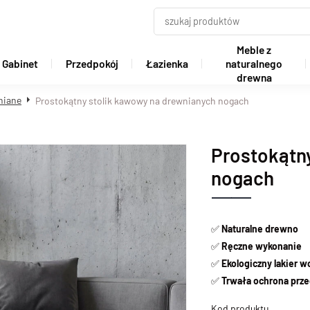
Meble z
Gabinet
Przedpokój
Łazienka
naturalnego
drewna
niane
Prostokątny stolik kawowy na drewnianych nogach
Prostokątn
nogach
✅
Naturalne drewno
✅
Ręczne wykonanie
✅
Ekologiczny lakier 
✅
Trwała ochrona prze
Kod produktu