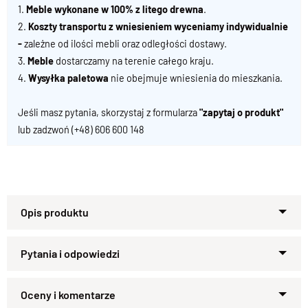
1.
Meble wykonane w 100% z litego drewna
.
2.
Koszty transportu z wniesieniem wyceniamy indywidualnie
-
zależne od ilości mebli oraz odległości dostawy.
3.
Meble
dostarczamy na terenie całego kraju.
4.
Wysyłka paletowa
nie obejmuje wniesienia do mieszkania.
Jeśli masz pytania, skorzystaj z formularza
"zapytaj o produkt"
lub zadzwoń
(+48) 606 600 148
Nowoczesna drewniana skrzynia
Klasyczny, prosty kufer wykonany z litego drewna dzięki
swojej ponadczasowej stylistyce, może stanowić dopełnienie
Zapytaj o produkt