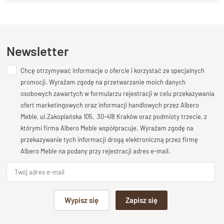
wnętrza w każdym stylu. Proste, wręcz geometryczne linie
Kupiłeś ten produkt?
Oceń go!
urzekną zwolenników minimalizmu. Prezentowana skrzynia o
wymiarze zewnętrznym 80/40/40 może się poszczycić
imponującą pojemnością.
Ten produkt nie posiada jeszcze opinii
Newsletter
Wymiar wewnętrzny pomieści wszystkie zapasowe koce,
Chcę otrzymywać informacje o ofercie i korzystać ze specjalnych
Dodaj opinię o produkcie
poduchy bądź pościel. Ręcznie wykonane okucia zamknięcia
promocji. Wyrażam zgodę na przetwarzanie moich danych
wieka oraz boczne proste uchwyty to jedyna ozdoba i
Twoja ocena
osobowych zawartych w formularzu rejestracji w celu przekazywania
przełamanie prostoty. Kufer ze względu na wymiary i
Bardzo dobry
ofert marketingowych oraz informacji handlowych przez Albero
pojemność sprawdzi się w sypialni. Ustawiony pod oknem,
Meble, ul.Zakopiańska 105, 30-418 Kraków oraz podmioty trzecie, z
Twoja opinia o produkcie
wraz z dodatkowymi poduszkami, stworzy miły kącik do
którymi firma Albero Meble współpracuje. Wyrażam zgodę na
relaksu bądź obserwacji.
przekazywanie tych informacji drogą elektroniczną przez firmę
Albero Meble na podany przy rejestracji adres e-mail.
Kufer wyposażyliśmy w łańcuszki blokujące wieko przed zbyt
szerokim otwarciem, dzięki czemu pokrywa nie będzie
uszkadzać ściany. Wysokość poziomu siedziska jest na 40 cm,
Podpis
Wypisz się
Zapisz się
więc również może służyć w przedpokoju jako siedzisko i
zapasowe miejsce na obuwie. Wraz z lustrem powieszonym
np. Agnieszka z Wrocławia, Mateusz z Gdańska