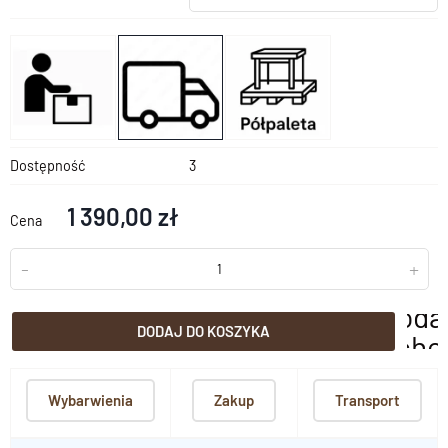
Dostępność
3
1 390,00 zł
Cena
-
+
doda
DODAJ DO KOSZYKA
scho
Wybarwienia
Zakup
Transport