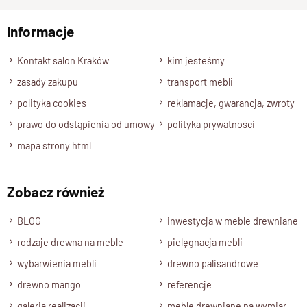
nad nim stworzy ładny i funkcjonalny zestaw do hallu.
Specyfikacja techniczna produktu
Informacje
Wyślij opinię
Materiał
Kontakt salon Kraków
kim jesteśmy
Drewno 100% Palisander Indyjski
zasady zakupu
transport mebli
Wykończenie
polityka cookies
reklamacje, gwarancja, zwroty
Lakier półmatowy
prawo do odstąpienia od umowy
polityka prywatności
Styl
mapa strony html
Nowoczesny Kolekcja CUBE
Długość
Zobacz również
80 cm
Wysokość
BLOG
inwestycja w meble drewniane
40 cm
rodzaje drewna na meble
pielęgnacja mebli
Głębokość
wybarwienia mebli
drewno palisandrowe
40 cm
drewno mango
referencje
Wybarwienia, rodzaje drewna
galeria realizacji
meble drewniane na wymiar