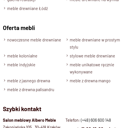
Palisander Brąz, Palisander- Ciemny brąz, Palisander
meble drewniane Łódź
Naturalny
Oferta mebli
nowoczesne meble drewniane
meble drewniane w prostym
stylu
meble kolonialne
stylowe meble drewniane
meble indyjskie
meble unikatowe ręcznie
wykonywane
meble z jasnego drewna
meble z drewna mango
meble z drewna palisandru
Szybki kontakt
Salon meblowy Albero Meble
Telefon:
(+48) 606 600 148
Zakopiańska 105, 30-418 Kraków