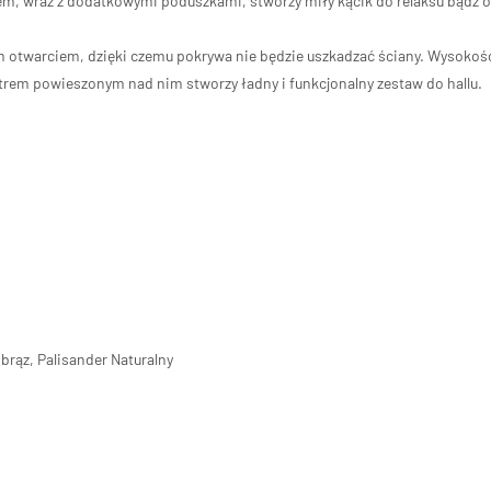
em, wraz z dodatkowymi poduszkami, stworzy miły kącik do relaksu bądź o
m otwarciem, dzięki czemu pokrywa nie będzie uszkadzać ściany. Wysokoś
strem powieszonym nad nim stworzy ładny i funkcjonalny zestaw do hallu.
brąz, Palisander Naturalny