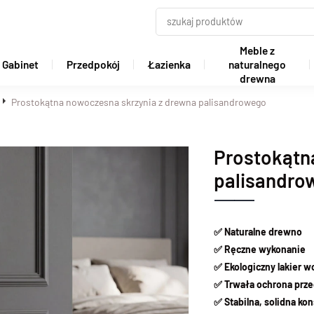
Meble z
Gabinet
Przedpokój
Łazienka
naturalnego
drewna
Prostokątna nowoczesna skrzynia z drewna palisandrowego
Prostokątn
palisandro
✅ Naturalne drewno
✅ Ręczne wykonanie
✅ Ekologiczny lakier 
✅ Trwała ochrona prze
✅ Stabilna, solidna kon