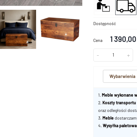
Dostępność
1 390,00
Cena
-
+
Wybarwienia
1.
Meble wykonane w
2.
Koszty transport
oraz odległości dost
3.
Meble
dostarczamy 
4.
Wysyłka paletowa