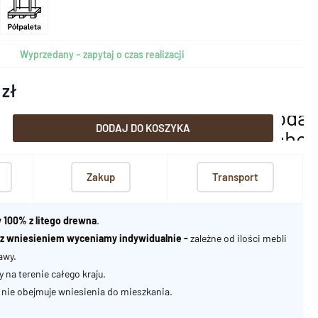
Wyprzedany – zapytaj o czas realizacji
 zł
dodaj
DODAJ DO KOSZYKA
scho
Zakup
Transport
 100% z litego drewna
.
u z wniesieniem wyceniamy indywidualnie -
zależne od ilości mebli
awy.
na terenie całego kraju.
nie obejmuje wniesienia do mieszkania.