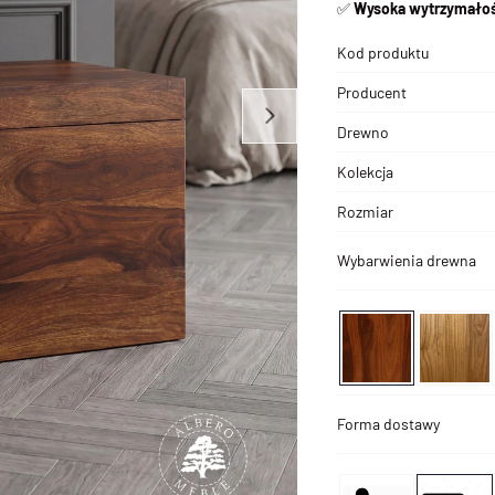
✅
Wysoka wytrzymałoś
Kod produktu
Producent
Drewno
Kolekcja
Rozmiar
Wybarwienia drewna
Forma dostawy