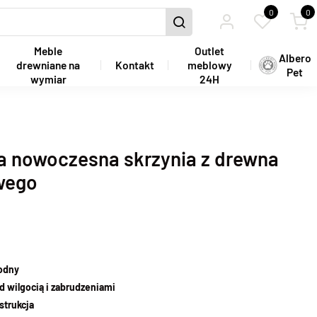
0
0
Meble
Outlet
Albero
drewniane na
Kontakt
meblowy
Pet
wymiar
24H
a nowoczesna skrzynia z drewna
wego
wodny
d wilgocią i zabrudzeniami
strukcja