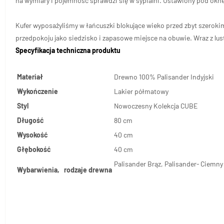
na wymiary i pojemność sprawdzi się w sypialni. Ustawiony pod okn
Kufer wyposażyliśmy w łańcuszki blokujące wieko przed zbyt szeroki
przedpokoju jako siedzisko i zapasowe miejsce na obuwie. Wraz z lu
Specyfikacja techniczna produktu
Materiał
Drewno 100% Palisander Indyjski
Wykończenie
Lakier półmatowy
Styl
Nowoczesny Kolekcja CUBE
Długość
80 cm
Wysokość
40 cm
Głębokość
40 cm
Palisander Brąz, Palisander- Ciemny 
Wybarwienia, rodzaje drewna