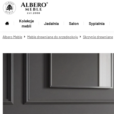
Kolekcje
Jadalnia
Salon
Sypialnia
mebli
Albero Meble
Meble drewniane do przedpokoju
Skrzynie drewniane