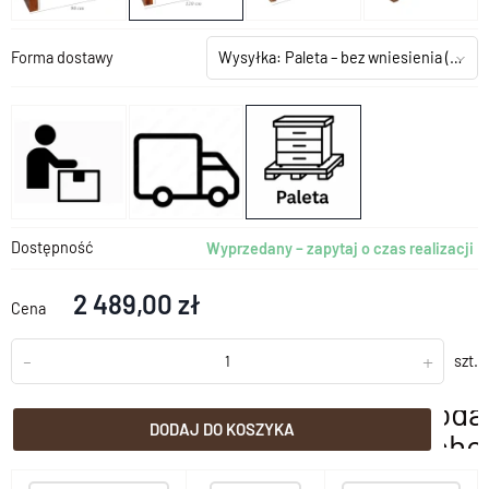
Forma dostawy
Wysyłka: Paleta – bez wniesienia
(+199,00 zł)
Dostępność
Wyprzedany – zapytaj o czas realizacji
2 489,00 zł
Cena
-
+
szt.
doda
DODAJ DO KOSZYKA
scho