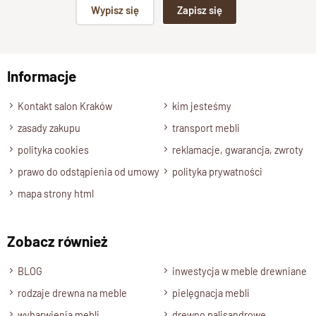
Wypisz się
Zapisz się
Naturalny,
Stan produktu
np. Agnieszka z Wrocławia, Mateusz z Gdańska
zmontowany
Informacje
Wyślij opinię
Kontakt salon Kraków
kim jesteśmy
zasady zakupu
transport mebli
polityka cookies
reklamacje, gwarancja, zwroty
prawo do odstąpienia od umowy
polityka prywatności
mapa strony html
Zobacz również
BLOG
inwestycja w meble drewniane
rodzaje drewna na meble
pielęgnacja mebli
wybarwienia mebli
drewno palisandrowe