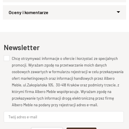
Drewno 100% Palisander Indyjski
Zapytaj o produkt
Wykończenie
Kupiłeś ten produkt?
Lakier półmatowy
Oceń go!
Styl
Kolekcja CUBE , meble drewniane nowoczesne
Ten produkt nie posiada jeszcze opinii
Newsletter
Długość
od 90 - 180 cm
Chcę otrzymywać informacje o ofercie i korzystać ze specjalnych
Dodaj opinię o produkcie
promocji. Wyrażam zgodę na przetwarzanie moich danych
Wysokość
Twoja ocena
osobowych zawartych w formularzu rejestracji w celu przekazywania
76 cm
Bardzo dobry
ofert marketingowych oraz informacji handlowych przez Albero
Głębokość
Meble, ul.Zakopiańska 105, 30-418 Kraków oraz podmioty trzecie, z
Twoja opinia o produkcie
od 50 cm
którymi firma Albero Meble współpracuje. Wyrażam zgodę na
przekazywanie tych informacji drogą elektroniczną przez firmę
Nogi,blat grubość
Albero Meble na podany przy rejestracji adres e-mail.
8 cm
Wybarwienia, drewno -Opcje
Palisander-Brąz, Palisander-Ciemny Brąz, Palisander
Podpis