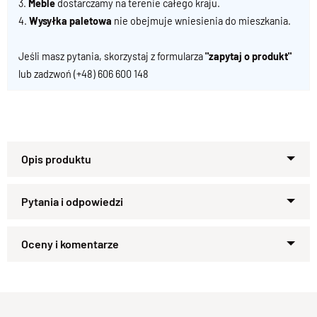
3.
Meble
dostarczamy na terenie całego kraju.
4.
Wysyłka paletowa
nie obejmuje wniesienia do mieszkania.
Jeśli masz pytania, skorzystaj z formularza
"zapytaj o produkt"
lub zadzwoń
(+48) 606 600 148
Nowoczesny design w luksusowej formie – meble z litego
drewna
Dobry design to dziś nie tylko estetyka, ale również trwałość i
odpowiedzialność.
Nasze meble łączą nowoczesny styl z
Zapytaj o produkt
luksusowym charakterem
, a jednocześnie powstają w duchu
Kupiłeś ten produkt?
Oceń go!
ekologii – w
100% z litego drewna
, co gwarantuje ich
długowieczność i możliwość użytkowania przez kilka pokoleń.
Do wyboru oferujemy
trzy odcienie palisandru indyjskiego.