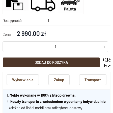
Dostępność
1
2 990,00 zł
Cena
-
+
doda
DODAJ DO KOSZYKA
scho
Wybarwienia
Zakup
Transport
1.
Meble wykonane w 100% z litego drewna
.
2.
Koszty transportu z wniesieniem wyceniamy indywidualnie
-
zależne od ilości mebli oraz odległości dostawy.