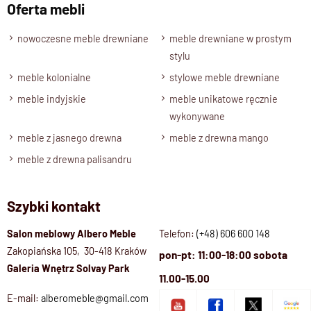
Oferta mebli
Szuflady
Szuflady na prowadnicach drewnianych, uchwyty pod
nowoczesne meble drewniane
meble drewniane w prostym
szufladą, zabezpieczenia przed wysunięciem
stylu
Wybarwienia, drewno -Opcje
meble kolonialne
stylowe meble drewniane
Palisander-Brąz, Palisander-Ciemny Brąz, Palisander
meble indyjskie
meble unikatowe ręcznie
Naturalny
wykonywane
Stan produktu
meble z jasnego drewna
meble z drewna mango
zmontowany
meble z drewna palisandru
Szybki kontakt
Salon meblowy Albero Meble
Telefon:
(+48) 606 600 148
Zakopiańska 105, 30-418 Kraków
pon-pt: 11:00-18:00 sobota
Galeria Wnętrz Solvay Park
11.00-15.00
E-mail:
alberomeble@gmail.com