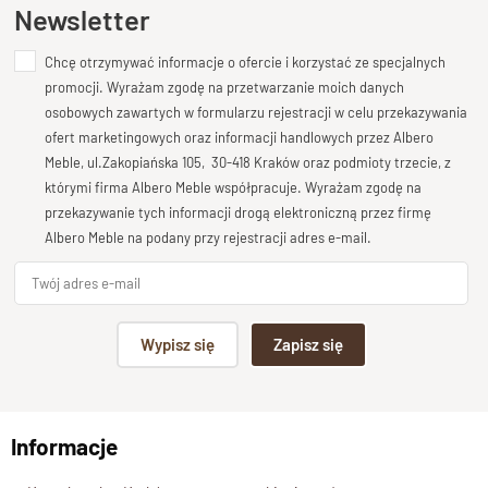
Ten produkt nie posiada jeszcze opinii
Newsletter
Prezentujemy
szafkę RTV z bestsellerowej kolekcji GOA
.
Chcę otrzymywać informacje o ofercie i korzystać ze specjalnych
Dodaj opinię o produkcie
Nowa wersja modelu o długości 150 cm została
obniżona z 65
promocji. Wyrażam zgodę na przetwarzanie moich danych
do 60 cm
Twoja ocena
, przy zachowaniu
ergonomicznych proporcji
.
osobowych zawartych w formularzu rejestracji w celu przekazywania
Wnęka na sprzęt ma wysokość 18 cm, a szuflady – 18 cm. Taki
Bardzo dobry
ofert marketingowych oraz informacji handlowych przez Albero
efekt udało się osiągnąć dzięki
zmniejszeniu szerokości
Meble, ul.Zakopiańska 105, 30-418 Kraków oraz podmioty trzecie, z
Twoja opinia o produkcie
którymi firma Albero Meble współpracuje. Wyrażam zgodę na
listwy środkowej do 4 cm
.
przekazywanie tych informacji drogą elektroniczną przez firmę
Charakterystyczne dla kolekcji są wciąż
masywne, 8-
Albero Meble na podany przy rejestracji adres e-mail.
centymetrowe listwy frontowe
oraz
szuflady z ukrytym
uchwytem
. Szuflady osadzone są na
tradycyjnych,
drewnianych prowadnicach
, z zabezpieczeniem przed
Podpis
przypadkowym wysunięciem.
Wypisz się
Zapisz się
Dodatkowo, w modelu o długości 150 cm zastosowano
np. Agnieszka z Wrocławia, Mateusz z Gdańska
otwarte plecy
, co nadaje szafce
lżejszego, bardziej
nowoczesnego wyglądu
i czyni ją idealnym wyborem nawet
Informacje
Wyślij opinię
do mniejszych salonów.