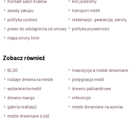
Kontakt salon Kraków
kim jesteśmy
Specyfikacja techniczna produktu
zasady zakupu
transport mebli
Materiał
polityka cookies
reklamacje, gwarancja, zwroty
Drewno 100% Palisander Indyjski
prawo do odstąpienia od umowy
polityka prywatności
Wykończenie
mapa strony html
Lakier półmatowy
Styl
Zobacz również
Nowoczesny , Kolekcja GOA
Długość
BLOG
inwestycja w meble drewniane
150 cm
rodzaje drewna na meble
pielęgnacja mebli
Wysokość
wybarwienia mebli
drewno palisandrowe
60 cm
drewno mango
referencje
Głębokość
galeria realizacji
meble drewniane na wymiar
45 cm
meble drewniane Łódź
Półki, Wnęka
Wnęka wysokość 18 cm , długość 134 cm