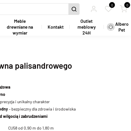
0
0
Meble
Outlet
Albero
drewniane na
Kontakt
meblowy
Pet
wymiar
24H
ewna palisandrowego
ażowa
wno
precyzja i unikalny charakter
wodny
– bezpieczny dla zdrowia i środowiska
d wilgocią i zabrudzeniami
CU58 od 0,90 m do 1,80 m