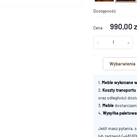
Dostępność
990,00 
Cena
-
+
Wybarwienia
1.
Meble wykonane w
2.
Koszty transport
oraz odległości dost
3.
Meble
dostarczamy 
4.
Wysyłka paletowa
Jeśli masz pytania, s
lub zadzwoń
(+48) 6