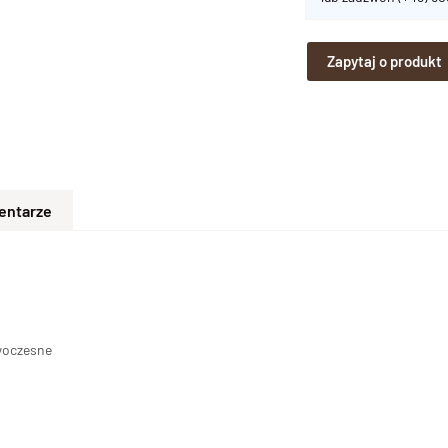
Zapytaj o produkt
entarze
woczesne