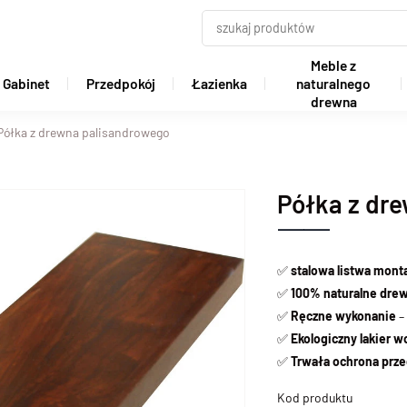
Meble z
Gabinet
Przedpokój
Łazienka
naturalnego
drewna
Półka z drewna palisandrowego
Półka z dr
✅
stalowa listwa
mont
✅
100% naturalne dre
✅
Ręczne wykonanie
– 
✅
Ekologiczny lakier 
✅
Trwała ochrona prze
Kod produktu