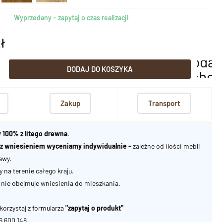
Wyprzedany – zapytaj o czas realizacji
zł
dodaj
DODAJ DO KOSZYKA
scho
Zakup
Transport
 100% z litego drewna
.
u z wniesieniem wyceniamy indywidualnie -
zależne od ilości mebli
awy.
na terenie całego kraju.
nie obejmuje wniesienia do mieszkania.
korzystaj z formularza
"zapytaj o produkt"
06 600 148