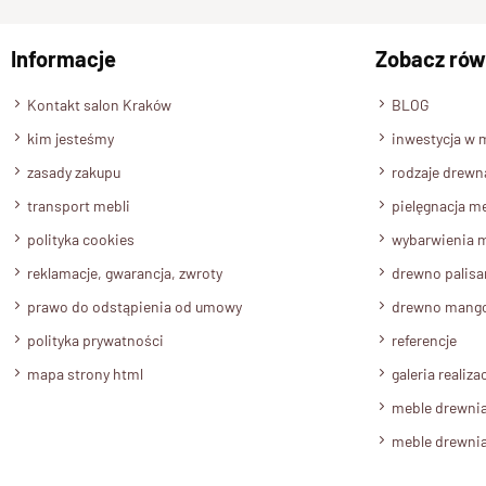
Informacje
Zobacz rów
Kontakt salon Kraków
BLOG
kim jesteśmy
inwestycja w 
zasady zakupu
rodzaje drewn
transport mebli
pielęgnacja me
polityka cookies
wybarwienia m
reklamacje, gwarancja, zwroty
drewno palis
prawo do odstąpienia od umowy
drewno mang
polityka prywatności
referencje
mapa strony html
galeria realizac
meble drewni
meble drewni