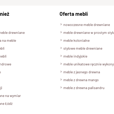
nież
Oferta mebli
nowoczesne meble drewniane
meble drewniane
meble drewniane w prostym styl
a na meble
meble kolonialne
bli
stylowe meble drewniane
ebli
meble indyjskie
androwe
meble unikatowe ręcznie wykon
o
meble z jasnego drewna
meble z drewna mango
ji
meble z drewna palisandru
ane na wymiar
ane Łódź