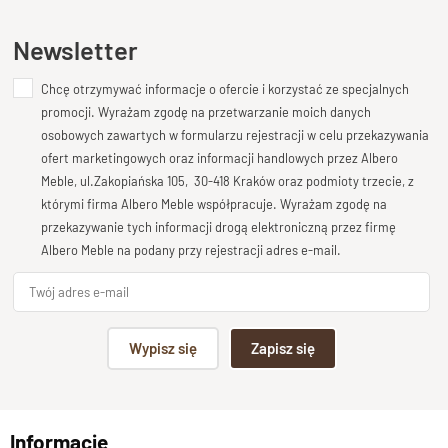
Kolekcja CUBE , meble drewniane nowoczesne
Ten produkt nie posiada jeszcze opinii
Newsletter
Długość
90-180 cm
Chcę otrzymywać informacje o ofercie i korzystać ze specjalnych
Dodaj opinię o produkcie
promocji. Wyrażam zgodę na przetwarzanie moich danych
Wysokość
Twoja ocena
osobowych zawartych w formularzu rejestracji w celu przekazywania
6 cm
Bardzo dobry
ofert marketingowych oraz informacji handlowych przez Albero
Głębokość
Meble, ul.Zakopiańska 105, 30-418 Kraków oraz podmioty trzecie, z
Twoja opinia o produkcie
20-30 cm
którymi firma Albero Meble współpracuje. Wyrażam zgodę na
przekazywanie tych informacji drogą elektroniczną przez firmę
Otwory montażowe
Albero Meble na podany przy rejestracji adres e-mail.
tak w tylnej ścianie
grubość drewna
6
Podpis
Wybarwienia, drewno -Opcje
Wypisz się
Zapisz się
Palisander-Brąz, Palisander-Ciemny Brąz, Palisander
np. Agnieszka z Wrocławia, Mateusz z Gdańska
Naturalny, Mango Naturalne
Stan produktu
Informacje