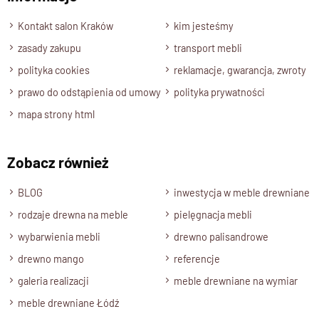
Wyślij opinię
zmontowany
Kontakt salon Kraków
kim jesteśmy
zasady zakupu
transport mebli
polityka cookies
reklamacje, gwarancja, zwroty
prawo do odstąpienia od umowy
polityka prywatności
mapa strony html
Zobacz również
BLOG
inwestycja w meble drewniane
rodzaje drewna na meble
pielęgnacja mebli
wybarwienia mebli
drewno palisandrowe
drewno mango
referencje
galeria realizacji
meble drewniane na wymiar
meble drewniane Łódź