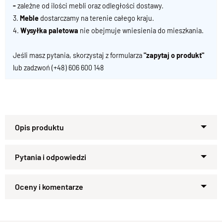
-
zależne od ilości mebli oraz odległości dostawy.
3.
Meble
dostarczamy na terenie całego kraju.
4.
Wysyłka paletowa
nie obejmuje wniesienia do mieszkania.
Jeśli masz pytania, skorzystaj z formularza
"zapytaj o produkt"
lub zadzwoń
(+48) 606 600 148
Specyfikacja techniczna produktu
Materiał
Drewno 100% Palisander Indyjski
Zapytaj o produkt
Wykończenie
Kupiłeś ten produkt?
Lakier półmatowy
Oceń go!
Styl