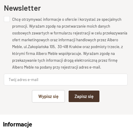
Otwory montażowe
tak w tylnej ścianie
Ten produkt nie posiada jeszcze opinii
Newsletter
grubość drewna
6 cm
Chcę otrzymywać informacje o ofercie i korzystać ze specjalnych
Dodaj opinię o produkcie
promocji. Wyrażam zgodę na przetwarzanie moich danych
Wybarwienia, drewno -Opcje
Palisander-Brąz, Palisa
Twoja ocena
osobowych zawartych w formularzu rejestracji w celu przekazywania
Bardzo dobry
ofert marketingowych oraz informacji handlowych przez Albero
Stan produktu
zmontowany
Meble, ul.Zakopiańska 105, 30-418 Kraków oraz podmioty trzecie, z
Twoja opinia o produkcie
którymi firma Albero Meble współpracuje. Wyrażam zgodę na
przekazywanie tych informacji drogą elektroniczną przez firmę
Albero Meble na podany przy rejestracji adres e-mail.
Podpis
Wypisz się
Zapisz się
np. Agnieszka z Wrocławia, Mateusz z Gdańska
Informacje
Wyślij opinię