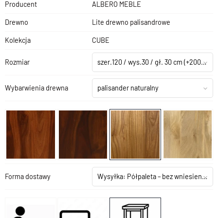
Producent
ALBERO MEBLE
Drewno
Lite drewno palisandrowe
Kolekcja
CUBE
Rozmiar
szer.120 / wys.30 / gł. 30 cm
(+200,00 zł)
Wybarwienia drewna
palisander naturalny
Forma dostawy
Wysyłka: Półpaleta – bez wniesienia
(+1