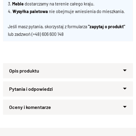
3.
Meble
dostarczamy na terenie całego kraju.
4.
Wysyłka paletowa
nie obejmuje wniesienia do mieszkania.
Jeśli masz pytania, skorzystaj z formularza
"zapytaj o produkt"
lub zadzwoń
(+48) 606 600 148
Specyfikacja techniczna produktu
Materiał
Drewno 100% Palisander 
Zapytaj o produkt
Wykończenie
Lakier półmatowy
Kupiłeś ten produkt?
Oceń go!
Styl
Kolekcja CUBE , meble