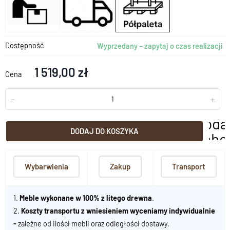
Dostępność
Wyprzedany – zapytaj o czas realizacji
1 519,00 zł
Cena
-
+
doda
DODAJ DO KOSZYKA
scho
Wybarwienia
Zakup
Transport
1.
Meble wykonane w 100% z litego drewna
.
2.
Koszty transportu z wniesieniem wyceniamy indywidualnie
-
zależne od ilości mebli oraz odległości dostawy.