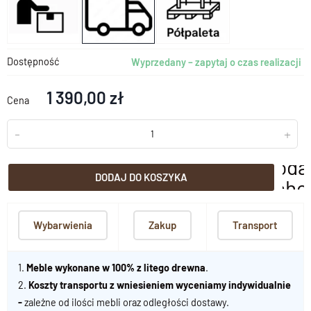
Dostępność
Wyprzedany – zapytaj o czas realizacji
1 390,00 zł
Cena
-
+
doda
DODAJ DO KOSZYKA
scho
Wybarwienia
Zakup
Transport
1.
Meble wykonane w 100% z litego drewna
.
2.
Koszty transportu z wniesieniem wyceniamy indywidualnie
-
zależne od ilości mebli oraz odległości dostawy.