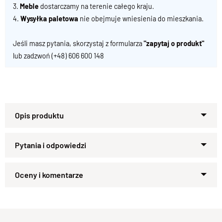
3.
Meble
dostarczamy na terenie całego kraju.
4.
Wysyłka paletowa
nie obejmuje wniesienia do mieszkania.
Jeśli masz pytania, skorzystaj z formularza
"zapytaj o produkt"
lub zadzwoń
(+48) 606 600 148
Specyfikacja techniczna produktu
Materiał
Drewno 100% Palisander 
Zapytaj o produkt
Wykończenie
Lakier półmatowy
Kupiłeś ten produkt?
Oceń go!
Styl
Kolekcja CUBE , meble