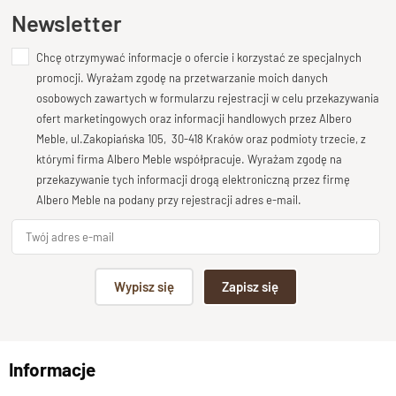
Otwory montażowe
tak w tylnej ścianie
Ten produkt nie posiada jeszcze opinii
Newsletter
grubość drewna
6 cm
Chcę otrzymywać informacje o ofercie i korzystać ze specjalnych
Dodaj opinię o produkcie
promocji. Wyrażam zgodę na przetwarzanie moich danych
Wybarwienia, drewno -Opcje
Palisander-Brąz, Palisa
Twoja ocena
osobowych zawartych w formularzu rejestracji w celu przekazywania
Bardzo dobry
ofert marketingowych oraz informacji handlowych przez Albero
Stan produktu
zmontowany
Meble, ul.Zakopiańska 105, 30-418 Kraków oraz podmioty trzecie, z
Twoja opinia o produkcie
którymi firma Albero Meble współpracuje. Wyrażam zgodę na
przekazywanie tych informacji drogą elektroniczną przez firmę
Albero Meble na podany przy rejestracji adres e-mail.
Podpis
Wypisz się
Zapisz się
np. Agnieszka z Wrocławia, Mateusz z Gdańska
Informacje
Wyślij opinię