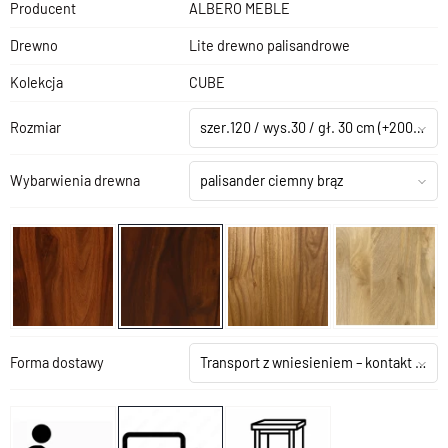
Producent
ALBERO MEBLE
Drewno
Lite drewno palisandrowe
Kolekcja
CUBE
Rozmiar
szer.120 / wys.30 / gł. 30 cm
(+200,00 zł)
Wybarwienia drewna
palisander ciemny brąz
Forma dostawy
Transport z wniesieniem – kontakt z salonem