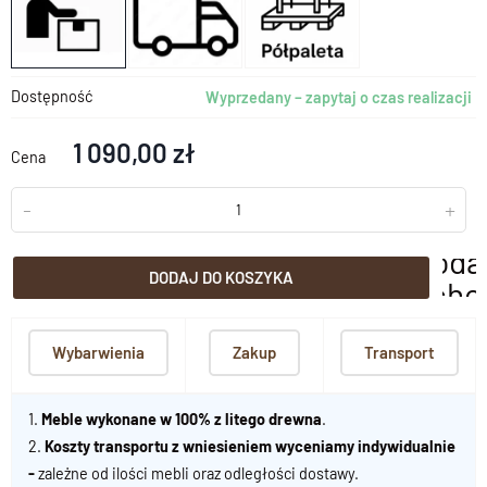
Dostępność
Wyprzedany – zapytaj o czas realizacji
1 090,00 zł
Cena
-
+
doda
DODAJ DO KOSZYKA
scho
Wybarwienia
Zakup
Transport
1.
Meble wykonane w 100% z litego drewna
.
2.
Koszty transportu z wniesieniem wyceniamy indywidualnie
-
zależne od ilości mebli oraz odległości dostawy.