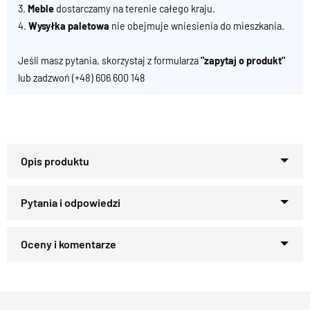
3.
Meble
dostarczamy na terenie całego kraju.
4.
Wysyłka paletowa
nie obejmuje wniesienia do mieszkania.
Jeśli masz pytania, skorzystaj z formularza
"zapytaj o produkt"
lub zadzwoń
(+48) 606 600 148
Specyfikacja techniczna produktu
Materiał
Drewno 100% Palisander 
Zapytaj o produkt
Wykończenie
Lakier półmatowy
Kupiłeś ten produkt?
Oceń go!
Styl
Kolekcja CUBE , meble