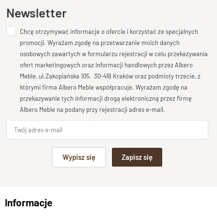
Otwory montażowe
tak w tylnej ścianie
Ten produkt nie posiada jeszcze opinii
Newsletter
grubość drewna
6 cm
Chcę otrzymywać informacje o ofercie i korzystać ze specjalnych
Dodaj opinię o produkcie
promocji. Wyrażam zgodę na przetwarzanie moich danych
Wybarwienia, drewno -Opcje
Palisander-Brąz, Palisa
Twoja ocena
osobowych zawartych w formularzu rejestracji w celu przekazywania
Bardzo dobry
ofert marketingowych oraz informacji handlowych przez Albero
Stan produktu
zmontowany
Meble, ul.Zakopiańska 105, 30-418 Kraków oraz podmioty trzecie, z
Twoja opinia o produkcie
którymi firma Albero Meble współpracuje. Wyrażam zgodę na
przekazywanie tych informacji drogą elektroniczną przez firmę
Albero Meble na podany przy rejestracji adres e-mail.
Podpis
Wypisz się
Zapisz się
np. Agnieszka z Wrocławia, Mateusz z Gdańska
Informacje
Wyślij opinię