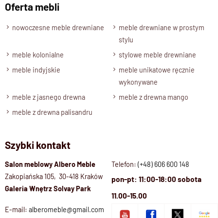
ręczne wykonanie
– unikatowy charakter każdego
Oferta mebli
egzemplarza
klasyczny styl
– ponadczasowy design pasujący do
nowoczesne meble drewniane
meble drewniane w prostym
wielu wnętrz
stylu
meble kolonialne
stylowe meble drewniane
meble indyjskie
meble unikatowe ręcznie
wykonywane
meble z jasnego drewna
meble z drewna mango
meble z drewna palisandru
Szybki kontakt
Salon meblowy Albero Meble
Telefon:
(+48) 606 600 148
Zakopiańska 105, 30-418 Kraków
pon-pt: 11:00-18:00 sobota
Galeria Wnętrz Solvay Park
11.00-15.00
E-mail:
alberomeble@gmail.com