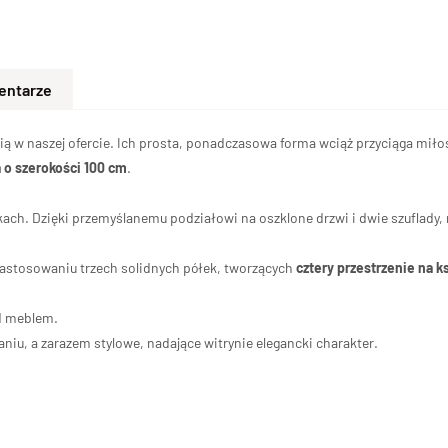
entarze
ścią w naszej ofercie. Ich prosta, ponadczasowa forma wciąż przyciąga mi
 o szerokości 100 cm
.
ach. Dzięki przemyślanemu podziałowi na oszklone drzwi i dwie szuflady, 
zastosowaniu trzech solidnych półek, tworzących
cztery przestrzenie na ks
od meblem.
niu, a zarazem stylowe, nadające witrynie elegancki charakter.