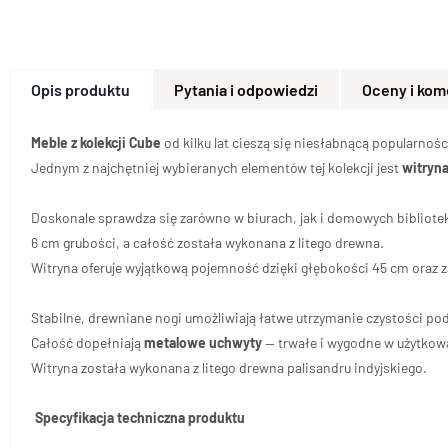
Opis produktu
Pytania i odpowiedzi
Oceny i kom
Meble z kolekcji Cube
od kilku lat cieszą się niesłabnącą popularno
Jednym z najchętniej wybieranych elementów tej kolekcji jest
witryna
Doskonale sprawdza się zarówno w biurach, jak i domowych bibliotek
6 cm grubości, a całość została wykonana z litego drewna.
Witryna oferuje wyjątkową pojemność dzięki głębokości 45 cm oraz 
Stabilne, drewniane nogi umożliwiają łatwe utrzymanie czystości p
Całość dopełniają
metalowe uchwyty
— trwałe i wygodne w użytkowa
Witryna została wykonana z litego drewna palisandru indyjskiego.
Specyfikacja techniczna produktu