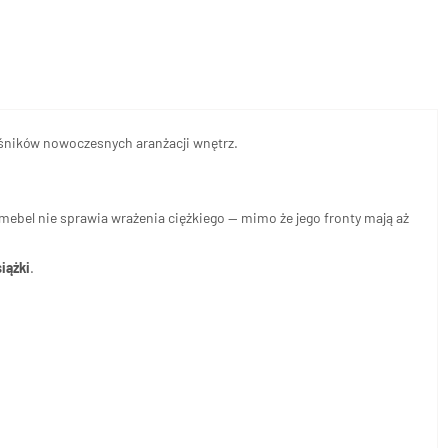
łośników nowoczesnych aranżacji wnętrz.
mebel nie sprawia wrażenia ciężkiego — mimo że jego fronty mają aż
iążki
.