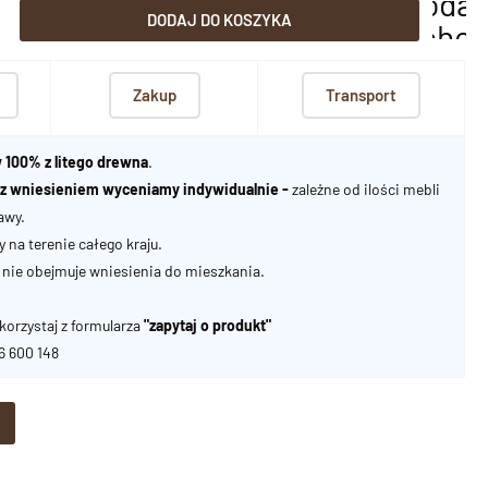
dodaj
DODAJ DO KOSZYKA
scho
Zakup
Transport
 100% z litego drewna
.
u z wniesieniem wyceniamy indywidualnie -
zależne od ilości mebli
awy.
na terenie całego kraju.
nie obejmuje wniesienia do mieszkania.
korzystaj z formularza
"zapytaj o produkt"
06 600 148