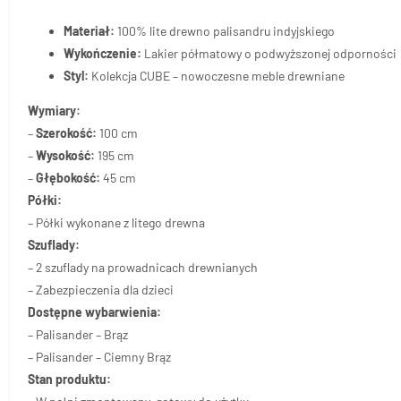
Materiał:
100% lite drewno palisandru indyjskiego
Wykończenie:
Lakier półmatowy o podwyższonej odporności
Styl:
Kolekcja CUBE – nowoczesne meble drewniane
Wymiary:
–
Szerokość:
100 cm
–
Wysokość:
195 cm
–
Głębokość:
45 cm
Półki:
– Półki wykonane z litego drewna
Szuflady:
– 2 szuflady na prowadnicach drewnianych
– Zabezpieczenia dla dzieci
Dostępne wybarwienia:
– Palisander – Brąz
– Palisander – Ciemny Brąz
Stan produktu: