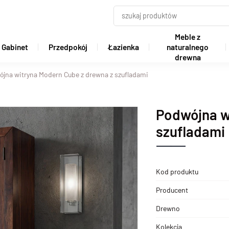
Meble z
Gabinet
Przedpokój
Łazienka
naturalnego
drewna
jna witryna Modern Cube z drewna z szufladami
Podwójna w
szufladami
Kod produktu
Producent
Drewno
Kolekcja