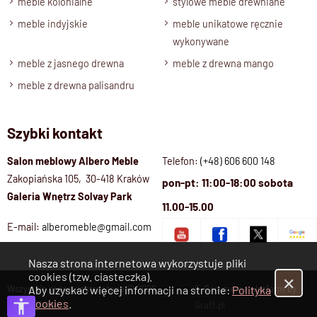
meble kolonialne
stylowe meble drewniane
Głębokość
meble indyjskie
meble unikatowe ręcznie
45 cm
wykonywane
Wybarwienia, rodzaje drewna
meble z jasnego drewna
meble z drewna mango
Palisander Brąz, Palisander- Ciemny brąz, Palisander
Naturalny ,
meble z drewna palisandru
Stan produktu
Szybki kontakt
Zmontowany ,
półki ruchome z możliwością wyjmowania
Salon meblowy Albero Meble
Telefon:
(+48) 606 600 148
Zakopiańska 105, 30-418 Kraków
pon-pt: 11:00-18:00 sobota
Galeria Wnętrz Solvay Park
11.00-15.00
E-mail:
alberomeble@gmail.com
Nasza strona internetowa wykorzystuje pliki
cookies (tzw. ciasteczka).
✕
Wszystkie prawa zastrzeżone © 2026
E-Commerce platform by
Aby uzyskać więcej informacji na stronie:
Polityka
Cookies
.
Albero Meble
Graff.pl