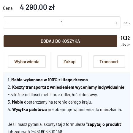
4 290,00 zł
Cena
-
+
szt.
doda
DODAJ DO KOSZYKA
scho
Wybarwienia
Zakup
Transport
1.
Meble wykonane w 100% z litego drewna
.
2.
Koszty transportu z wniesieniem wyceniamy indywidualnie
-
zależne od ilości mebli oraz odległości dostawy.
3.
Meble
dostarczamy na terenie całego kraju.
4.
Wysyłka paletowa
nie obejmuje wniesienia do mieszkania.
Jeśli masz pytania, skorzystaj z formularza
"zapytaj o produkt"
lub zadzwoń
(+48) 606 600 148