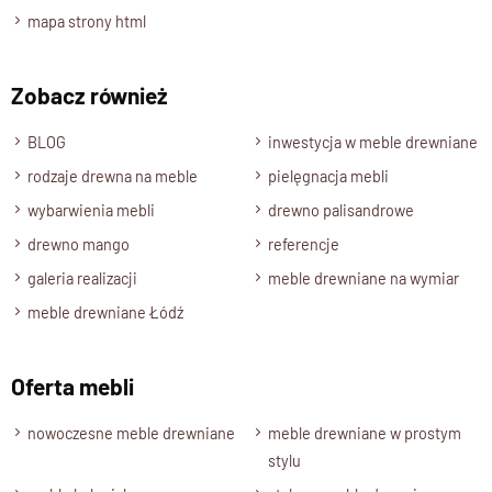
mapa strony html
pościeli, dokumentów, kosmetyków i ręczników
Ten wąski mebel idealnie wpasuje się w każdą przestrzeń,
Zobacz również
oferując elegancję i funkcjonalność.
BLOG
inwestycja w meble drewniane
Specyfikacja techniczna produktu
rodzaje drewna na meble
pielęgnacja mebli
Materiał
wybarwienia mebli
drewno palisandrowe
Drewno 100% Palisander Indyjski
Wykończenie
drewno mango
referencje
Lakier półmatowy
galeria realizacji
meble drewniane na wymiar
Styl
meble drewniane Łódź
Klasyczny Kolonialny ,
Kolekcja Classic
Długość
Oferta mebli
65 cm
nowoczesne meble drewniane
meble drewniane w prostym
Wysokość
stylu
195 cm