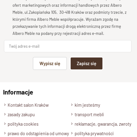
pełnić również funkcję szafy na pościel czy dokumenty. Forma
Bardzo dobry
ofert marketingowych oraz informacji handlowych przez Albero
wąskiego słupka sprawia, że klienci wybierają go również
do
Meble, ul.Zakopiańska 105, 30-418 Kraków oraz podmioty trzecie, z
Twoja opinia o produkcie
którymi firma Albero Meble współpracuje. Wyrażam zgodę na
łazienki
na kosmetyki czy ręczniki.
Pięknie prezentuje się z
przekazywanie tych informacji drogą elektroniczną przez firmę
meblami z
kolekcji Classic
oraz komodą do łazienki z
serii
Albero Meble na podany przy rejestracji adres e-mail.
Orissa
.
Kluczowe Cechy:
Podpis
Wypisz się
Zapisz się
Wąska, płytka szafa z litego
drewna palisandru
indyjskiego
np. Agnieszka z Wrocławia, Mateusz z Gdańska
Głębokość: 45 cm w górnym gzymsie, 37 cm
wewnętrzne półki
Informacje
Wyślij opinię
Szerokość drzwi: około 45 cm
Kontakt salon Kraków
kim jesteśmy
Dostępne kolory
: brąz, ciemny brąz, palisander
naturalny
zasady zakupu
transport mebli
Zabezpieczenie: lakier melaminowy chroniący przed
polityka cookies
reklamacje, gwarancja, zwroty
wilgocią, idealny do łazienki
prawo do odstąpienia od umowy
polityka prywatności
Wszechstronność: idealna do przechowywania ubrań,