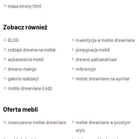
mapa strony html
120 cm.
Wysokość
195 cm.
Zobacz również
Głębokość
BLOG
inwestycja w meble drewniane
45 cm.
rodzaje drewna na meble
pielęgnacja mebli
Półki
wybarwienia mebli
drewno palisandrowe
Wnętrze mebla jest wyposażone w trzy półki o grubości 4 cm
.
drewno mango
referencje
Półki są zamontowane na stałe.
galeria realizacji
meble drewniane na wymiar
W części z drzwiami półka jest wyjmowana.
meble drewniane Łódź
Kolor drewna
Drewno Palisander: brąz miodowy, ciemny brąz, naturalny.
Oferta mebli
Stan produktu
Zmontowany, wolnostojący.
nowoczesne meble drewniane
meble drewniane w prostym
stylu