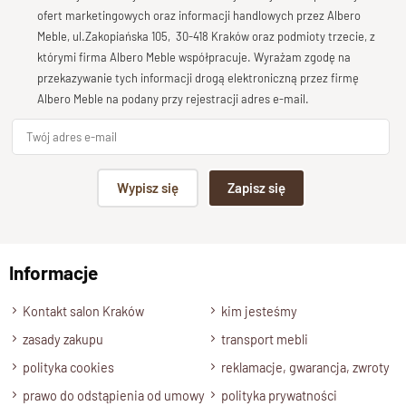
Bardzo dobry
ofert marketingowych oraz informacji handlowych przez Albero
Solidne i wytrzymałe półki doskonale sprawdzą się do
Meble, ul.Zakopiańska 105, 30-418 Kraków oraz podmioty trzecie, z
Twoja opinia o produkcie
którymi firma Albero Meble współpracuje. Wyrażam zgodę na
przechowywania ciężkich tomów książek czy innych
przekazywanie tych informacji drogą elektroniczną przez firmę
dokumentów biurowych. Dzięki temu, że
regał jest
Albero Meble na podany przy rejestracji adres e-mail.
wolnostojący
, pozwala na swobodną aranżację przestrzeni,
ułatwiając dopasowanie do różnych stylów wnętrzarskich.
Podpis
Specyfikacja techniczna modelu
Wypisz się
Zapisz się
Materiał
np. Agnieszka z Wrocławia, Mateusz z Gdańska
Model wykonany z drewna litego palisandru
.
Informacje
Wykończenie
Wyślij opinię
Produkt został wykończony ekologicznym lakierem
Kontakt salon Kraków
kim jesteśmy
półmatowym.
zasady zakupu
transport mebli
Styl
polityka cookies
reklamacje, gwarancja, zwroty
Regał zabudowany z szafką w stylu nowoczesnym.
prawo do odstąpienia od umowy
polityka prywatności
Szerokość