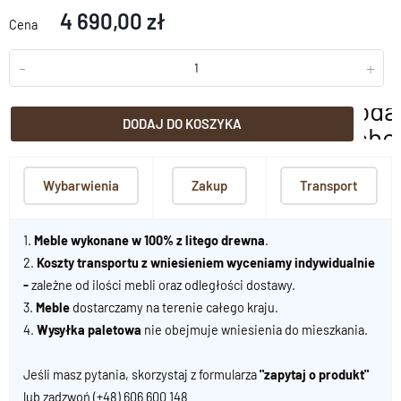
4 690,00 zł
Cena
-
+
doda
DODAJ DO KOSZYKA
scho
Wybarwienia
Zakup
Transport
1.
Meble wykonane w 100% z litego drewna
.
2.
Koszty transportu z wniesieniem wyceniamy indywidualnie
-
zależne od ilości mebli oraz odległości dostawy.
3.
Meble
dostarczamy na terenie całego kraju.
4.
Wysyłka paletowa
nie obejmuje wniesienia do mieszkania.
Jeśli masz pytania, skorzystaj z formularza
"zapytaj o produkt"
lub zadzwoń
(+48) 606 600 148