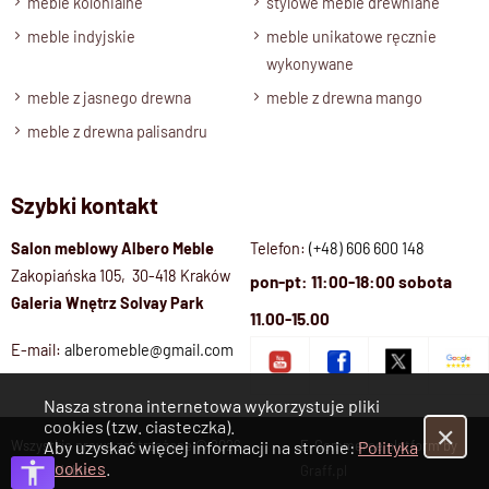
meble kolonialne
stylowe meble drewniane
meble indyjskie
meble unikatowe ręcznie
wykonywane
meble z jasnego drewna
meble z drewna mango
meble z drewna palisandru
Szybki kontakt
Salon meblowy Albero Meble
Telefon:
(+48) 606 600 148
Zakopiańska 105, 30-418 Kraków
pon-pt: 11:00-18:00 sobota
Galeria Wnętrz Solvay Park
11.00-15.00
E-mail:
alberomeble@gmail.com
Nasza strona internetowa wykorzystuje pliki
cookies (tzw. ciasteczka).
✕
Wszystkie prawa zastrzeżone © 2026
E-Commerce platform by
Aby uzyskać więcej informacji na stronie:
Polityka
Cookies
.
Albero Meble
Graff.pl