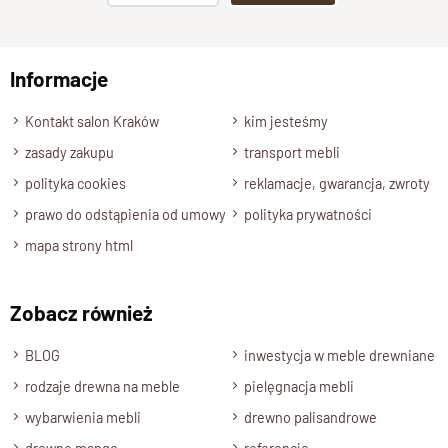
Pełna drewniana rama pod materac
np. Agnieszka z Wrocławia, Mateusz z Gdańska
Wyraziste
wezgłowie o wysokości 100 cm
Wysokość zanóżka:
55 cm
Informacje
Wyślij opinię
Dostępne w szerokościach:
172 cm (160x200)
oraz
192
cm (180x200)
Kontakt salon Kraków
kim jesteśmy
Długość całkowita:
233 cm
zasady zakupu
transport mebli
Wykończenie:
półmat
, podkreślające naturalne
polityka cookies
reklamacje, gwarancja, zwroty
usłojenie drewna
prawo do odstąpienia od umowy
polityka prywatności
mapa strony html
Zobacz również
BLOG
inwestycja w meble drewniane
rodzaje drewna na meble
pielęgnacja mebli
wybarwienia mebli
drewno palisandrowe