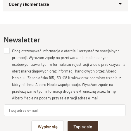
Zapytaj o produkt
Minimalistyczne, a zarazem efektowne – łóżko
GOA
to
Kupiłeś ten produkt?
Oceń go!
propozycja dla osób ceniących
naturalne
materiały
i
masywną, nowoczesną formę
. Wykonane w
całości z litego drewna, osadzone na czterech stabilnych
Ten produkt nie posiada jeszcze opinii
Newsletter
nogach z prostych bali, podkreśla solidność i wyjątkowy
charakter wnętrza.
Chcę otrzymywać informacje o ofercie i korzystać ze specjalnych
Dodaj opinię o produkcie
Solidna rama drewniana pod materac
z wysokiej jakości
promocji. Wyrażam zgodę na przetwarzanie moich danych
drewna palisandrowego, pozwalająca w pełni wyeksponować
Twoja ocena
osobowych zawartych w formularzu rejestracji w celu przekazywania
naturalne usłojenie. Szerokie, geometryczne wezgłowie
Bardzo dobry
ofert marketingowych oraz informacji handlowych przez Albero
stanowi mocny akcent wizualny, a całość idealnie współgra z
Meble, ul.Zakopiańska 105, 30-418 Kraków oraz podmioty trzecie, z
Twoja opinia o produkcie
wnętrzami w stylu nowoczesnym czy loftowym.
którymi firma Albero Meble współpracuje. Wyrażam zgodę na
przekazywanie tych informacji drogą elektroniczną przez firmę
Cechy produktu:
Albero Meble na podany przy rejestracji adres e-mail.
Wykonane w całości z
litego drewna egzotycznego
Podpis
Stabilna konstrukcja
na czterech nogach z prostych
Wypisz się
Zapisz się
bali