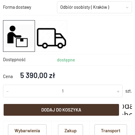
Forma dostawy
Odbiór osobisty
( Kraków )
Dostępność
dostępne
5 390,00 zł
Cena
-
+
szt.
doda
DODAJ DO KOSZYKA
scho
Wybarwienia
Zakup
Transport