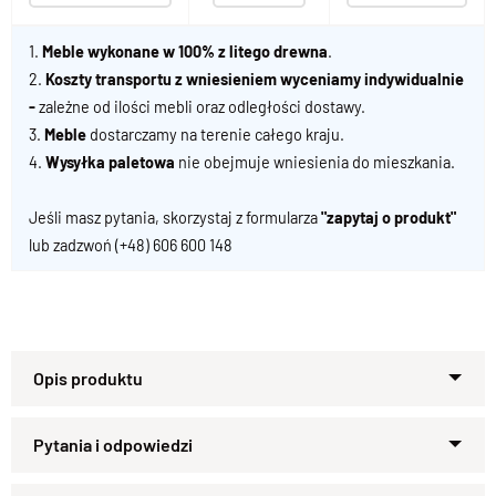
1.
Meble wykonane w 100% z litego drewna
.
2.
Koszty transportu z wniesieniem wyceniamy indywidualnie
-
zależne od ilości mebli oraz odległości dostawy.
3.
Meble
dostarczamy na terenie całego kraju.
4.
Wysyłka paletowa
nie obejmuje wniesienia do mieszkania.
Jeśli masz pytania, skorzystaj z formularza
"zapytaj o produkt"
lub zadzwoń
(+48) 606 600 148
Nowoczesne łóżko drewniane GOA z
litego drewna – solidna forma na
czterech nogach z bali